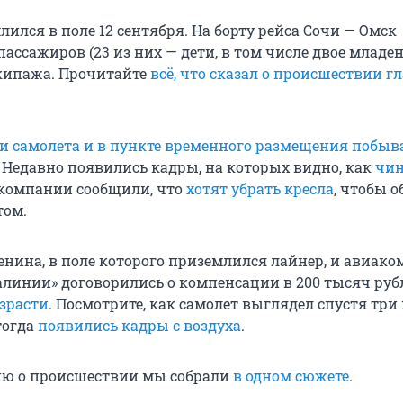
ился в поле 12 сентября. На борту рейса Сочи — Омск
пассажиров (23 из них — дети, в том числе двое младен
кипажа. Прочитайте
всё, что сказал о происшествии г
и самолета и в пункте временного размещения побыв
. Недавно появились кадры, на которых видно, как
чи
акомпании сообщили, что
хотят убрать кресла
, чтобы 
том.
енина, в поле которого приземлился лайнер, и авиак
алинии» договорились о компенсации в 200 тысяч рубл
зрасти
. Посмотрите, как самолет выглядел спустя три
тогда
появились кадры с воздуха
.
ю о происшествии мы собрали
в одном сюжете
.