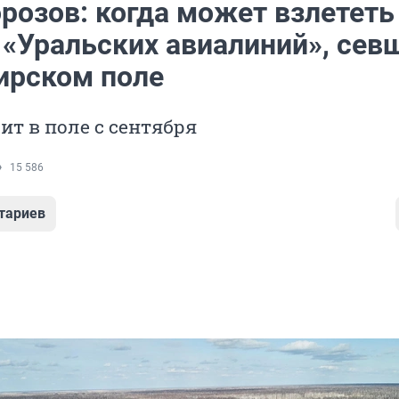
розов: когда может взлететь
 «Уральских авиалиний», сев
ирском поле
ит в поле с сентября
15 586
тариев