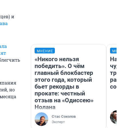
цев) и
лава
ала
МНЕНИЕ
МНЕНИ
нят
«Никого нельзя
Насле
облегчить
победить». О чём
чудом
главный блокбастер
транс
этого года, который
разне
омпания
бьет рекорды в
совет
ей, но
прокате: честный
 месяца
отзыв на «Одиссею»
Нолана
Стас Соколов
Эксперт