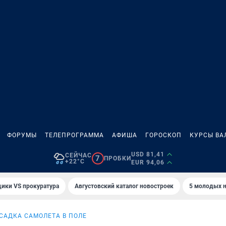
ФОРУМЫ
ТЕЛЕПРОГРАММА
АФИША
ГОРОСКОП
КУРСЫ ВА
USD 81,41
СЕЙЧАС
7
ПРОБКИ
+22°C
EUR 94,06
ики VS прокуратура
Августовский каталог новостроек
5 молодых н
САДКА САМОЛЕТА В ПОЛЕ