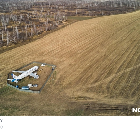
ту
ГС