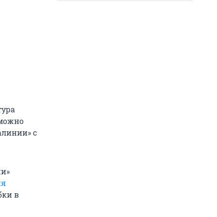
тура
зможно
алинии» с
ии»
ия
бки в