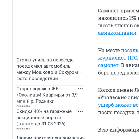
Самолет приземл
находились 159 
шесть членов э
авиакомпании
.
На месте
посадк
журналист НГС
Столкнулись на переезде:
самолет
. В ави
поезд смял автомобиль
борт перед взле
между Мошково и Сокуром —
фото последствий
Старт продаж в ЖК
Колхоз имени Л
«Околица»! Квартиры от 3,9
«Уральские ави
млн ₽ р. Родники
ущерб может во
Скидка 40% на гаражные
после посадки, 
секционные ворота
(только до 31.08.2026)
Всю информаци
Людям приходят уведомления