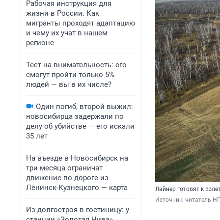
Рабочая инструкция для
жизни в России. Как
мигранты проходят адаптацию
и чему их учат в нашем
регионе
Тест на внимательность: его
смогут пройти только 5%
людей — вы в их числе?
Один погиб, второй выжил:
новосибирца задержали по
делу об убийстве — его искали
35 лет
На въезде в Новосибирск на
три месяца ограничат
движение по дороге из
Ленинск-Кузнецкого — карта
Лайнер готовят к взле
Источник: 
читатель Н
Из долгостроя в гостиницу: у
станции «Золотая Нива»