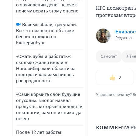
о зачислении денег на счет:
НГС посмотрел 
почему верить этому опасно
прогнозам вто
Восемь сбили, три упали.
Все, что известно об атаке
Елизаве
беспилотников на
Редактор
Екатеринбург
«Сжать зубы и работать»:
Самолет
Лайн
сколько жилья ввели в
Новосибирской области за
полгода и как изменилась
0
распроданность
«Сами кормите свои будущие
Увидели опечатку? В
опухоли». Биолог назвал
продукты, которые приводят к
онкологии, сам он их никогда
не ест
КОММЕНТАР
После 12 лет работы: