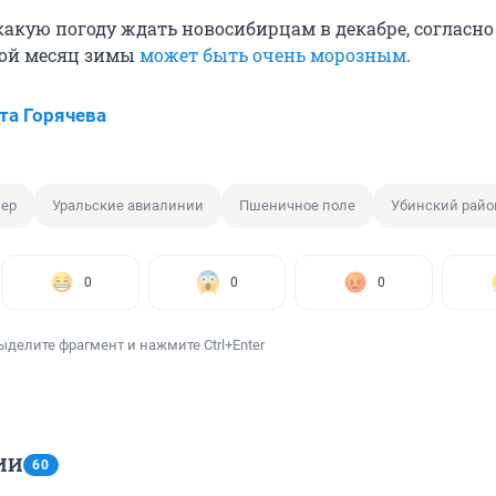
какую погоду ждать новосибирцам в декабре, согласно
рой месяц зимы
может быть очень морозным
.
та Горячева
ер
Уральские авиалинии
Пшеничное поле
Убинский райо
0
0
0
ыделите фрагмент и нажмите Ctrl+Enter
ИИ
60