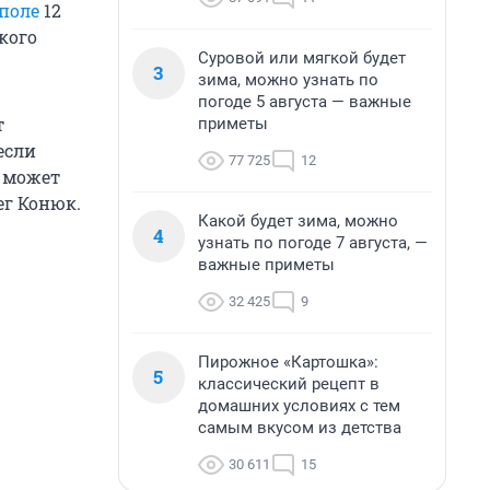
поле
12
кого
Суровой или мягкой будет
3
зима, можно узнать по
погоде 5 августа — важные
т
приметы
если
77 725
12
, может
ег Конюк.
Какой будет зима, можно
4
узнать по погоде 7 августа, —
важные приметы
32 425
9
Пирожное «Картошка»:
5
классический рецепт в
домашних условиях с тем
самым вкусом из детства
30 611
15