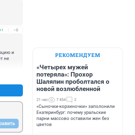
+1
–0
рцию и 
РЕКОМЕНДУЕМ
 не 
«Четырех мужей
потеряла»: Прохор
+1
–0
Шаляпин проболтался о
новой возлюбленной
21 час
7 454
2
«Сыночки-корзиночки» заполонили
Екатеринбург: почему уральские
парни массово оставили жен без
равить
цветов