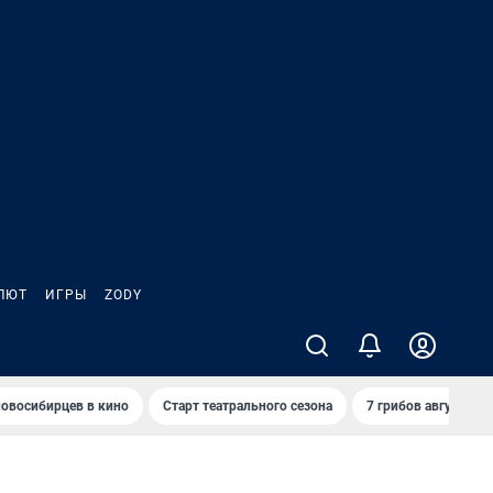
ЛЮТ
ИГРЫ
ZODY
овосибирцев в кино
Старт театрального сезона
7 грибов августа