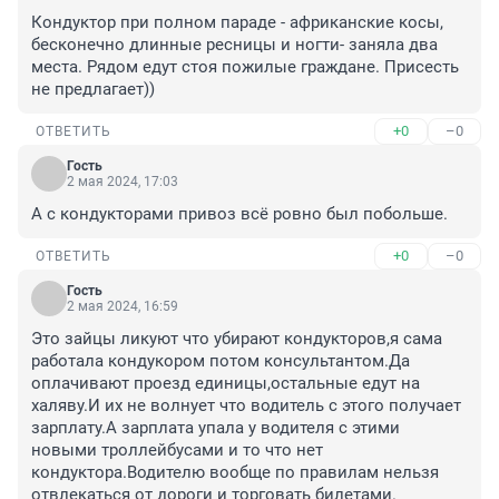
Кондуктор при полном параде - африканские косы, 
бесконечно длинные ресницы и ногти- заняла два 
места. Рядом едут стоя пожилые граждане. Присесть 
не предлагает))
+0
–0
ОТВЕТИТЬ
Гость
2 мая 2024, 17:03
А с кондукторами привоз всё ровно был побольше.
+0
–0
ОТВЕТИТЬ
Гость
2 мая 2024, 16:59
Это зайцы ликуют что убирают кондукторов,я сама 
работала кондукором потом консультантом.Да 
оплачивают проезд единицы,остальные едут на 
халяву.И их не волнует что водитель с этого получает 
зарплату.А зарплата упала у водителя с этими 
новыми троллейбусами и то что нет 
кондуктора.Водителю вообще по правилам нельзя 
отвлекаться от дороги и торговать билетами.