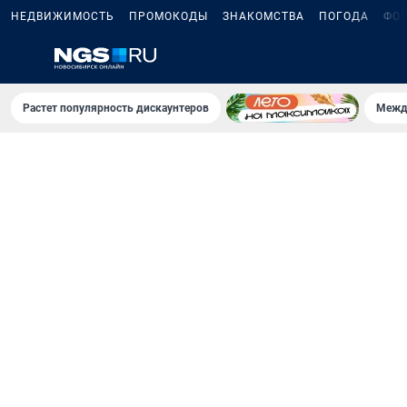
НЕДВИЖИМОСТЬ
ПРОМОКОДЫ
ЗНАКОМСТВА
ПОГОДА
ФО
Растет популярность дискаунтеров
Межд