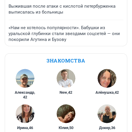
Выжившая после атаки с кислотой петербурженка
выписалась из больницы
«Нам не хотелось популярности». Бабушки из
уральской глубинки стали звездами соцсетей — они
покорили Агутина и Бузову
ЗНАКОМСТВА
Александр
,
New
,
42
Алёнушка
,
42
42
Ирина
,
46
Юлия
,
50
Докер
,
36