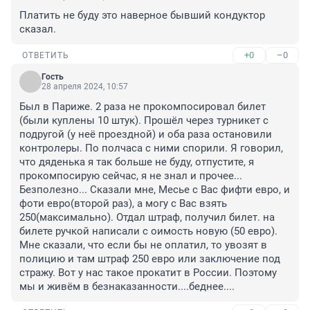
Платить не буду это наверное бывший кондуктор 
сказал.
+0
–0
ОТВЕТИТЬ
Гость
28 апреля 2024, 10:57
Был в Париже. 2 раза не прокомпосировал билет 
(были куплены 10 штук). Прошёл через турникет с 
подругой (у неё проездной) и оба раза остановили 
контролеры. По полчаса с ними спорили. Я говорил, 
что дяденька я так больше не буду, отпустите, я 
прокомпосирую сейчас, я не знал и прочее... 
Безполезно... Сказали мне, Месье с Вас фифти евро, и 
фоти евро(второй раз), а могу с Вас взять 
250(максимально). Отдал штраф, получил билет. на 
билете ручкой написали с оимость новую (50 евро). 
Мне сказали, что если бы не оплатил, то увозят в 
полицию и там штраф 250 евро или заключение под 
стражу. Вот у нас такое прокатит в России. Поэтому 
мы и живём в безнаказанности....беднее....