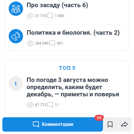
Про засаду (часть 6)
31 710
1 000
Политика и биология. (часть 2)
284 049
901
ТОП 5
По погоде 3 августа можно
1
определить, каким будет
декабрь, — приметы и поверья
87 773
11
50
Суровой или мягкой будет зима, можно
Комментарии
2
узнать по погоде 5 августа — важные
приметы