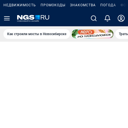
НЕДВИЖИМОСТЬ
ПРОМОКОДЫ
ЗНАКОМСТВА
ПОГОДА
ФО
Как строили мосты в Новосибирске
Траты