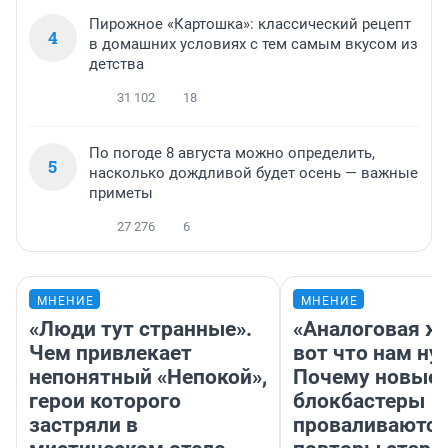
Пирожное «Картошка»: классический рецепт
4
в домашних условиях с тем самым вкусом из
детства
31 102
18
По погоде 8 августа можно определить,
5
насколько дождливой будет осень — важные
приметы
27 276
6
МНЕНИЕ
МНЕНИЕ
«Люди тут странные».
«Аналоговая ж
Чем привлекает
вот что нам ну
непонятный «Непокой»,
Почему новые
герои которого
блокбастеры
застряли в
проваливаются,