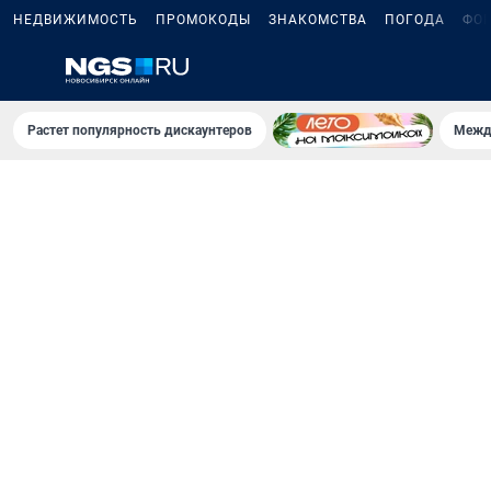
НЕДВИЖИМОСТЬ
ПРОМОКОДЫ
ЗНАКОМСТВА
ПОГОДА
ФО
Растет популярность дискаунтеров
Межд