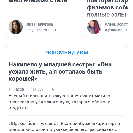
мистическом отеле
повторы стары
фильмов соби
полные залы
Лиза Пичугина
Алёна Золотух
Редактор NGS.RU
Журналист НГС
РЕКОМЕНДУЕМ
Накипело у младшей сестры: «Она
уехала жить, а я осталась быть
хорошей»
14 часов
11 337
6
Ученый в изгнании: какую тайну хранит могила
профессора уфимского вуза, которого обожали
студенты
«Шрамы болят ужасно». Екатеринбурженка, которую
облили кислотой по указке бывшего, рассказала о