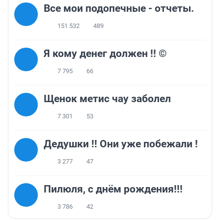
Все мои подопечные - отчеты.
151 532
489
Я кому денег должен !! ©
7 795
66
Щенок метис чау заболел
7 301
53
Дедушки !! Они уже побежали !
3 277
47
Пилюля, с днём рождения!!!
3 786
42