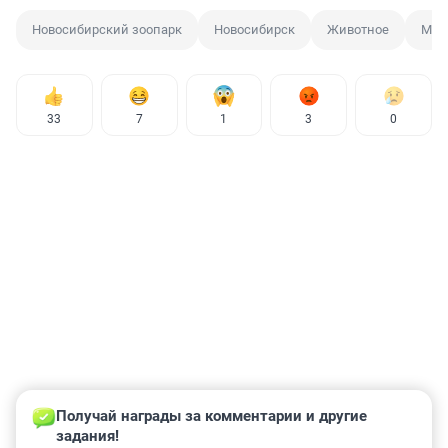
Новосибирский зоопарк
Новосибирск
Животное
Ман
33
7
1
3
0
Получай награды за комментарии и другие 
задания!