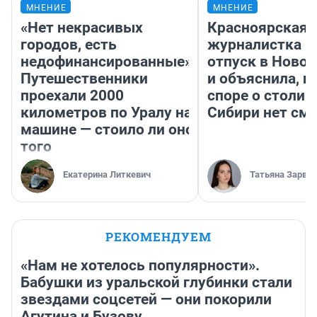
МНЕНИЕ
МНЕНИЕ
«Нет некрасивых
Красноярская
городов, есть
журналистка п
недофинансированные».
отпуск в Ново
Путешественники
и объяснила, п
проехали 2000
споре о столиц
километров по Уралу на
Сибири нет см
машине — стоило ли оно
того
Екатерина Литкевич
Татьяна Зарва
РЕКОМЕНДУЕМ
«Нам не хотелось популярности».
Бабушки из уральской глубинки стали
звездами соцсетей — они покорили
Агутина и Бузову