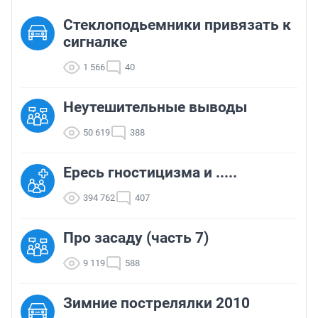
Стеклоподьемники привязать к
сигналке
1 566
40
Неутешительные выводы
50 619
388
Ересь гностицизма и .....
394 762
407
Про засаду (часть 7)
9 119
588
Зимние пострелялки 2010