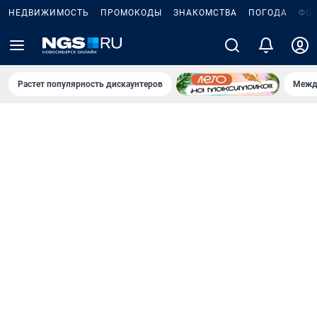
НЕДВИЖИМОСТЬ
ПРОМОКОДЫ
ЗНАКОМСТВА
ПОГОДА
ФО
Растет популярность дискаунтеров
Межд