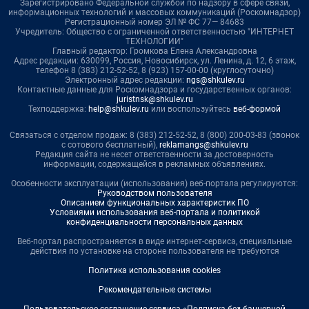
Зарегистрировано Федеральной службой по надзору в сфере связи,
информационных технологий и массовых коммуникаций (Роскомнадзор)
Регистрационный номер ЭЛ № ФС 77— 84683
Учредитель: Общество с ограниченной ответственностью "ИНТЕРНЕТ
ТЕХНОЛОГИИ"
Главный редактор: Громкова Елена Александровна
Адрес редакции: 630099, Россия, Новосибирск, ул. Ленина, д. 12, 6 этаж,
телефон 8 (383) 212-52-52, 8 (923) 157-00-00 (круглосуточно)
Электронный адрес редакции:
ngs@shkulev.ru
Контактные данные для Роскомнадзора и государственных органов:
juristnsk@shkulev.ru
Техподдержка:
help@shkulev.ru
или воспользуйтесь
веб-формой
Связаться с отделом продаж: 8 (383) 212-52-52, 8 (800) 200-03-83 (звонок
с сотового бесплатный),
reklamangs@shkulev.ru
Редакция сайта не несет ответственности за достоверность
информации, содержащейся в рекламных объявлениях.
Особенности эксплуатации (использования) веб-портала регулируются:
Руководством пользователя
Описанием функциональных характеристик ПО
Условиями использования веб-портала и политикой
конфиденциальности персональных данных
Веб-портал распространяется в виде интернет-сервиса, специальные
действия по установке на стороне пользователя не требуются
Политика использования cookies
Рекомендательные системы
Пользовательское соглашение сервиса «Подписка без баннерной