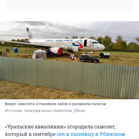
Вокруг самолета установили забор и раскинули палатки
Источник: 
телеграм-канал UralAirlines_Official
«Уральские авиалинии» огородила самолет,
который в сентябре
сел в пшеницу в Убинском