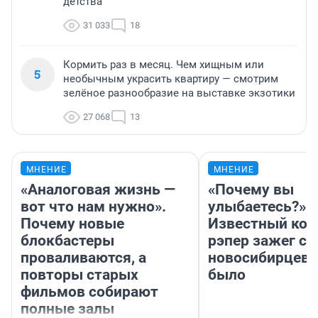
детства
31 033
18
Кормить раз в месяц. Чем хищным или
5
необычным украсить квартиру — смотрим
зелёное разнообразие на выставке экзотики
27 068
13
МНЕНИЕ
МНЕНИЕ
«Аналоговая жизнь —
«Почему вы
вот что нам нужно».
улыбаетесь?»
Почему новые
Известный кор
блокбастеры
рэпер зажег с 
проваливаются, а
новосибирцев: 
повторы старых
было
фильмов собирают
полные залы