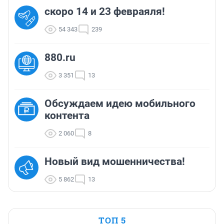
скоро 14 и 23 февраяля!
54 343
239
880.ru
3 351
13
Обсуждаем идею мобильного
контента
2 060
8
Новый вид мошенничества!
5 862
13
ТОП 5