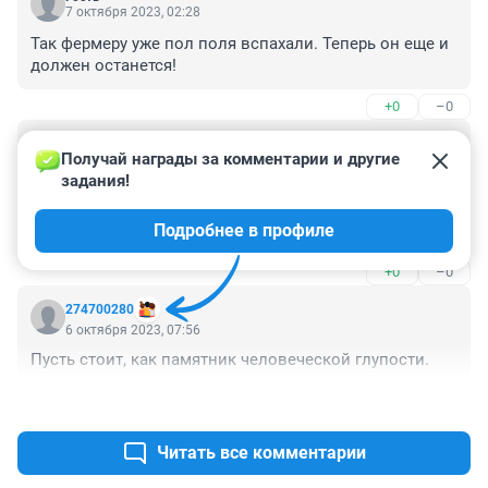
7 октября 2023, 02:28
Так фермеру уже пол поля вспахали. Теперь он еще и 
должен останется!
+0
–0
Гость
6 октября 2023, 14:57
Получай награды за комментарии и другие 
задания!
Баро это давление, боро это отверстие - двигатели 
осматриваются через специальные отверстия в 
Подробнее в профиле
статоре бОроскопом. А специалисты хреновые - лет 
20 назад делал инспекцию таких же двигателей после 
+0
–0
выкатывания самолёта во Внуково с ВПП в сторону 
метров на 20-30 всего - двигатель первый 
274700280
оказавшийся над грунтом разработчик забраковал - в 
6 октября 2023, 07:56
таких случаях страдает система охлаждения лопаток 
Пусть стоит, как памятник человеческой глупости.
турбины - лопатки сгорают
+0
–0
Читать все комментарии