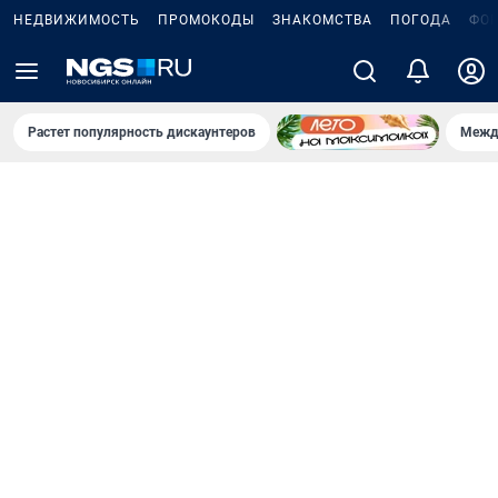
НЕДВИЖИМОСТЬ
ПРОМОКОДЫ
ЗНАКОМСТВА
ПОГОДА
ФО
Растет популярность дискаунтеров
Межд