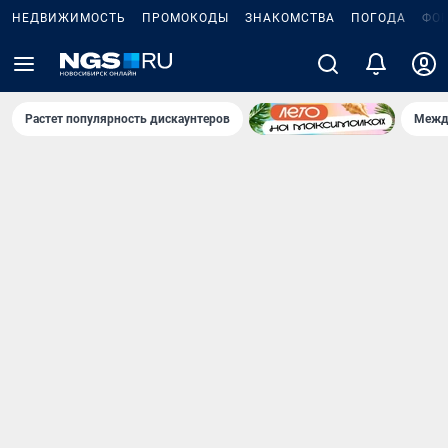
НЕДВИЖИМОСТЬ
ПРОМОКОДЫ
ЗНАКОМСТВА
ПОГОДА
ФО
Растет популярность дискаунтеров
Межд