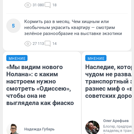
31 080
18
Кормить раз в месяц. Чем хищным или
5
необычным украсить квартиру — смотрим
зелёное разнообразие на выставке экзотики
27 113
14
МНЕНИЕ
МНЕНИЕ
«Мы видим нового
Наследие, кото
Нолана»: с каким
чудом не разва
настроем нужно
транспортный э
смотреть «Одиссею»,
разнес миф о «
чтобы она не
советских доро
выглядела как фиаско
Олег Арефьев
Блогер, предприн
Надежда Губарь
владелец в тран