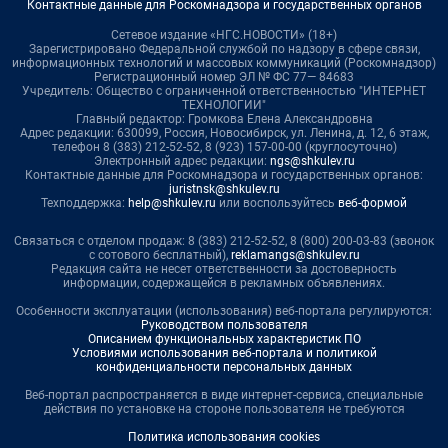
Контактные данные для Роскомнадзора и государственных органов
Сетевое издание «НГС.НОВОСТИ» (18+)
Зарегистрировано Федеральной службой по надзору в сфере связи,
информационных технологий и массовых коммуникаций (Роскомнадзор)
Регистрационный номер ЭЛ № ФС 77— 84683
Учредитель: Общество с ограниченной ответственностью "ИНТЕРНЕТ
ТЕХНОЛОГИИ"
Главный редактор: Громкова Елена Александровна
Адрес редакции: 630099, Россия, Новосибирск, ул. Ленина, д. 12, 6 этаж,
телефон 8 (383) 212-52-52, 8 (923) 157-00-00 (круглосуточно)
Электронный адрес редакции:
ngs@shkulev.ru
Контактные данные для Роскомнадзора и государственных органов:
juristnsk@shkulev.ru
Техподдержка:
help@shkulev.ru
или воспользуйтесь
веб-формой
Связаться с отделом продаж: 8 (383) 212-52-52, 8 (800) 200-03-83 (звонок
с сотового бесплатный),
reklamangs@shkulev.ru
Редакция сайта не несет ответственности за достоверность
информации, содержащейся в рекламных объявлениях.
Особенности эксплуатации (использования) веб-портала регулируются:
Руководством пользователя
Описанием функциональных характеристик ПО
Условиями использования веб-портала и политикой
конфиденциальности персональных данных
Веб-портал распространяется в виде интернет-сервиса, специальные
действия по установке на стороне пользователя не требуются
Политика использования cookies