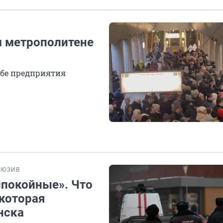
м метрополитене
бе предприятия
ЛЮЗИВ
спокойные». Что
 которая
нска