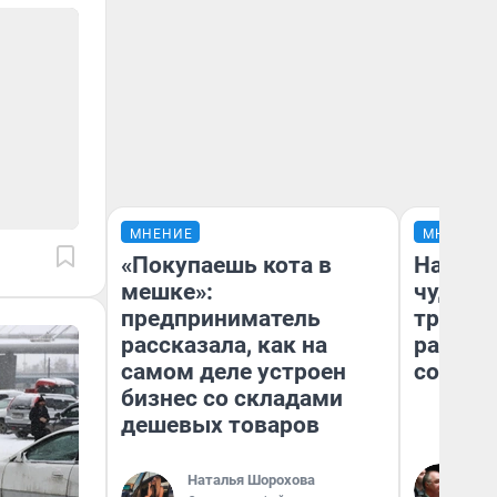
МНЕНИЕ
МНЕНИЕ
«Покупаешь кота в
Наслед
мешке»:
чудом 
предприниматель
трансп
рассказала, как на
разнес
самом деле устроен
советс
бизнес со складами
дешевых товаров
Ол
Наталья Шорохова
Бл