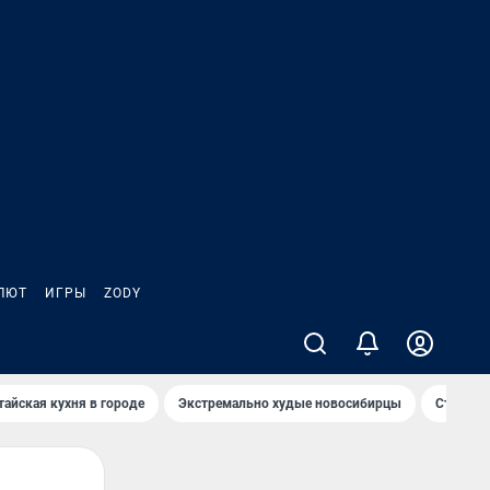
ЛЮТ
ИГРЫ
ZODY
тайская кухня в городе
Экстремально худые новосибирцы
Старт те