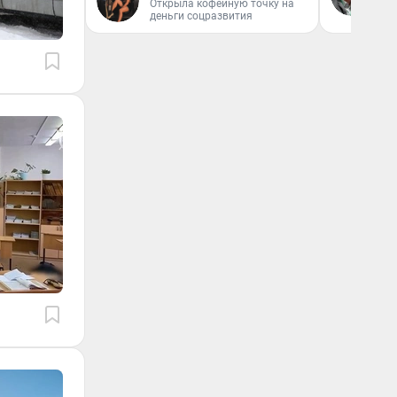
Открыла кофейную точку на
вл
деньги соцразвития
би