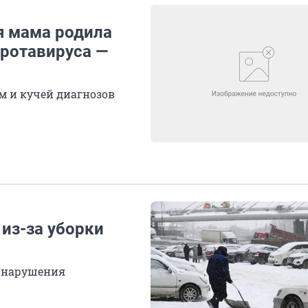
я мама родила
 ротавируса —
м и кучей диагнозов
из-за уборки
 нарушения