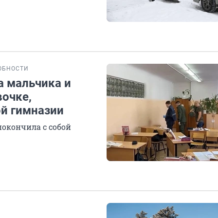
ОБНОСТИ
а мальчика и
вочке,
ой гимназии
покончила с собой