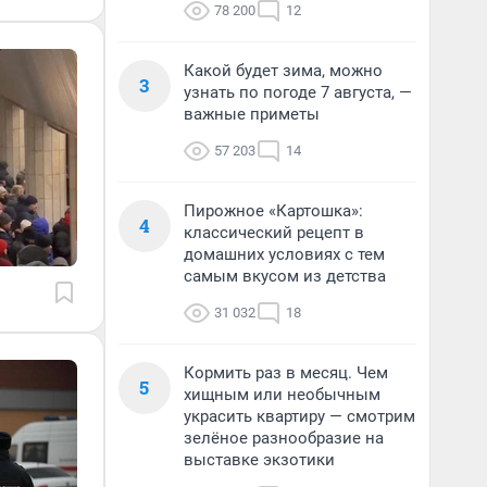
78 200
12
Какой будет зима, можно
3
узнать по погоде 7 августа, —
важные приметы
57 203
14
Пирожное «Картошка»:
4
классический рецепт в
домашних условиях с тем
самым вкусом из детства
31 032
18
Кормить раз в месяц. Чем
5
хищным или необычным
украсить квартиру — смотрим
зелёное разнообразие на
выставке экзотики