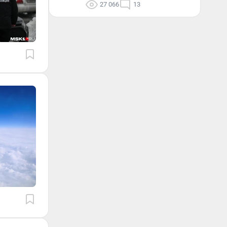
27 066
13