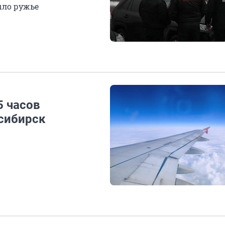
ыло ружье
5 часов
сибирск