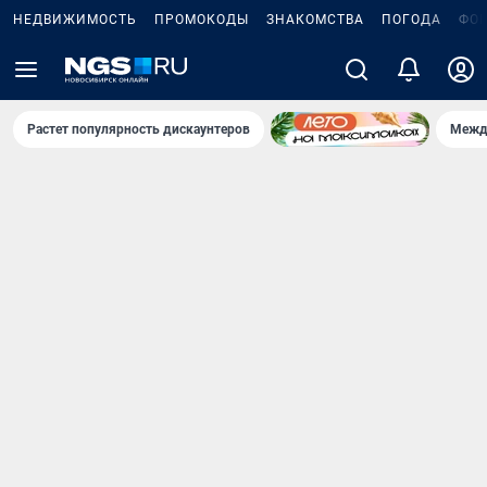
НЕДВИЖИМОСТЬ
ПРОМОКОДЫ
ЗНАКОМСТВА
ПОГОДА
ФО
Растет популярность дискаунтеров
Межд