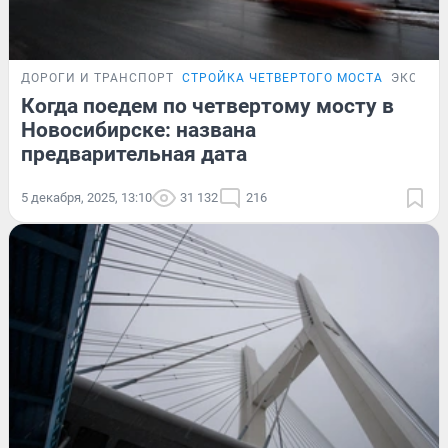
ДОРОГИ И ТРАНСПОРТ
СТРОЙКА ЧЕТВЕРТОГО МОСТА
ЭКСКЛЮ
Когда поедем по четвертому мосту в
Новосибирске: названа
предварительная дата
5 декабря, 2025, 13:10
31 132
216