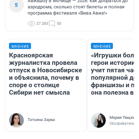
Авиашоу в Мочище — 2026: как добраться до
5
аэродрома, сколько стоят билеты и полная
программа фестиваля «Вива Авиа!»
27 283
50
МНЕНИЕ
МНЕНИЕ
Красноярская
«Игрушки боль
журналистка провела
герои истории»
отпуск в Новосибирске
учит пятая час
и объяснила, почему в
популярной де
споре о столице
франшизы и п
Сибири нет смысла
она полезна в
Мария Тищенк
Татьяна Зарва
Обозреватель