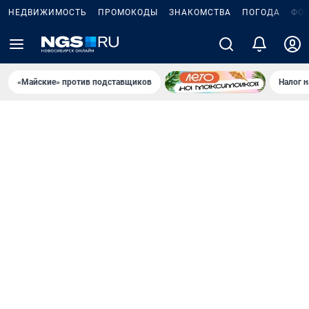
НЕДВИЖИМОСТЬ
ПРОМОКОДЫ
ЗНАКОМСТВА
ПОГОДА
ФО
«Майские» против подставщиков
Налог 