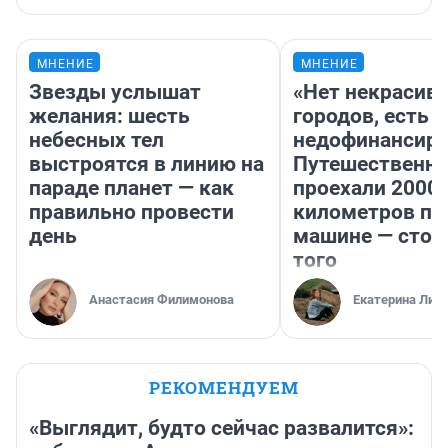
МНЕНИЕ
МНЕНИЕ
Звезды услышат
«Нет некрасив
желания: шесть
городов, есть
небесных тел
недофинансиро
выстроятся в линию на
Путешественн
параде планет — как
проехали 2000
правильно провести
километров по 
день
машине — стои
того
Анастасия Филимонова
Екатерина Лит
РЕКОМЕНДУЕМ
«Выглядит, будто сейчас развалится»: