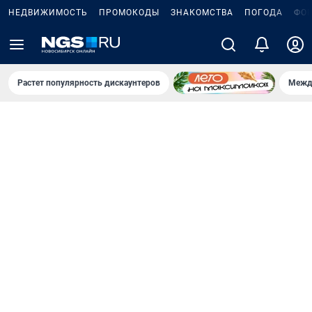
НЕДВИЖИМОСТЬ
ПРОМОКОДЫ
ЗНАКОМСТВА
ПОГОДА
ФО
Растет популярность дискаунтеров
Межд