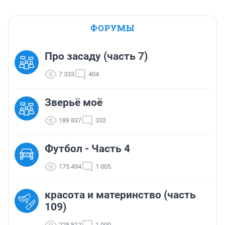
ФОРУМЫ
Про засаду (часть 7)
7 333
404
Зверьё моё
189 837
332
Футбол - Часть 4
175 494
1 005
красота и материнство (часть
109)
228 812
1 000