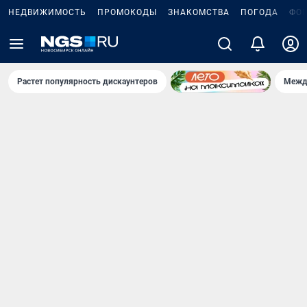
НЕДВИЖИМОСТЬ
ПРОМОКОДЫ
ЗНАКОМСТВА
ПОГОДА
ФО
Растет популярность дискаунтеров
Межд