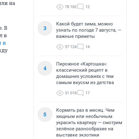
или на
78 182
12
Какой будет зима, можно
3
. В
узнать по погоде 7 августа, —
л в
важные приметы
и и
57 124
14
жду
Пирожное «Картошка»:
4
классический рецепт в
домашних условиях с тем
самым вкусом из детства
31 018
17
Кормить раз в месяц. Чем
5
хищным или необычным
украсить квартиру — смотрим
зелёное разнообразие на
выставке экзотики