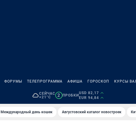
ФОРУМЫ
ТЕЛЕПРОГРАММА
АФИША
ГОРОСКОП
КУРСЫ ВА
USD 82,17
СЕЙЧАС
2
ПРОБКИ
+21°C
EUR 94,84
Международный день кошек
Августовский каталог новостроек
Ки