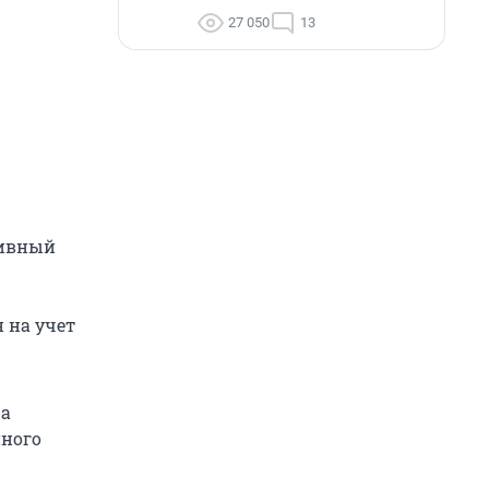
27 050
13
тивный
 на учет
ра
нного