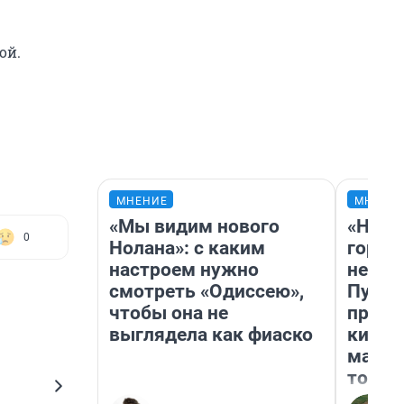
ой.
МНЕНИЕ
МНЕНИ
«Мы видим нового
«Нет 
0
Нолана»: с каким
городо
настроем нужно
недоф
смотреть «Одиссею»,
Путеш
чтобы она не
проех
выглядела как фиаско
килом
машин
того