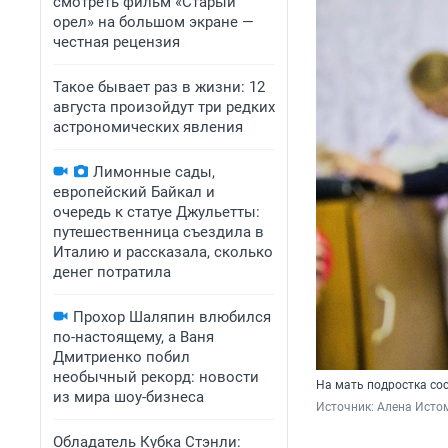
смотреть фильм «Старый
орел» на большом экране —
честная рецензия
Такое бывает раз в жизни: 12
августа произойдут три редких
астрономических явления
Лимонные сады,
европейский Байкал и
очередь к статуе Джульетты:
путешественница съездила в
Италию и рассказала, сколько
денег потратила
Прохор Шаляпин влюбился
по-настоящему, а Ваня
Дмитриенко побил
необычный рекорд: новости
На мать подростка со
из мира шоу-бизнеса
Источник: 
Алена Исто
Обладатель Кубка Стэнли: