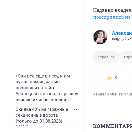
Недавно владе
поссорились из
Алексан
Ведущий ко
Стрельба
Стр
«Они всё еще в лесу, и им
0
нужна помощь»: сын
пропавших в тайге
Усольцевых назвал еще одну
Увидели опечатку? В
версию их исчезновения
Скидка 40% на гаражные
секционные ворота
(только до 31.08.2026)
КОММЕНТАР