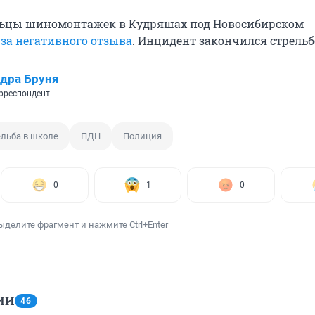
льцы шиномонтажек в Кудряшах под Новосибирском
-за негативного отзыва
. Инцидент закончился стрельб
дра Бруня
рреспондент
ельба в школе
ПДН
Полиция
0
1
0
ыделите фрагмент и нажмите Ctrl+Enter
ИИ
46