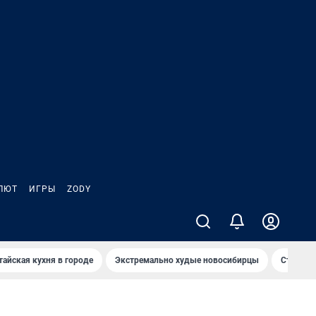
ЛЮТ
ИГРЫ
ZODY
тайская кухня в городе
Экстремально худые новосибирцы
Старт те