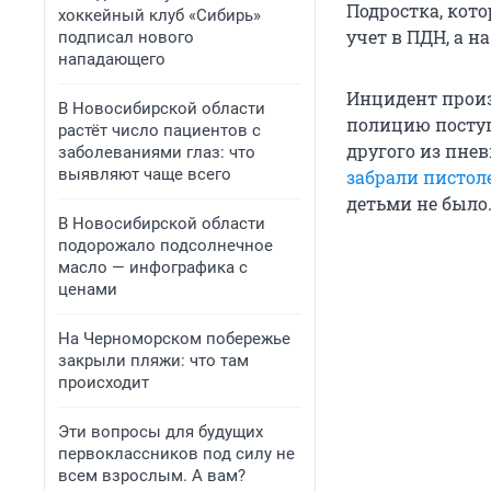
Подростка, кот
хоккейный клуб «Сибирь»
учет в ПДН, а 
подписал нового
нападающего
Инцидент произ
В Новосибирской области
полицию поступ
растёт число пациентов с
другого из пне
заболеваниями глаз: что
выявляют чаще всего
забрали пистол
детьми не было
В Новосибирской области
подорожало подсолнечное
масло — инфографика с
ценами
На Черноморском побережье
закрыли пляжи: что там
происходит
Эти вопросы для будущих
первоклассников под силу не
всем взрослым. А вам?