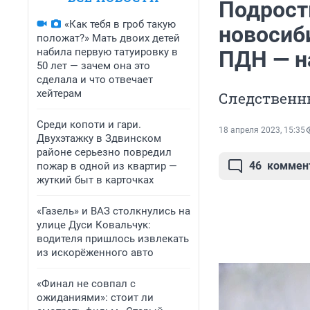
Подрост
«Как тебя в гроб такую
новосиби
положат?» Мать двоих детей
набила первую татуировку в
ПДН — н
50 лет — зачем она это
сделала и что отвечает
хейтерам
Следственн
Среди копоти и гари.
18 апреля 2023, 15:35
Двухэтажку в Здвинском
районе серьезно повредил
46
коммен
пожар в одной из квартир —
жуткий быт в карточках
«Газель» и ВАЗ столкнулись на
улице Дуси Ковальчук:
водителя пришлось извлекать
из искорёженного авто
«Финал не совпал с
ожиданиями»: стоит ли