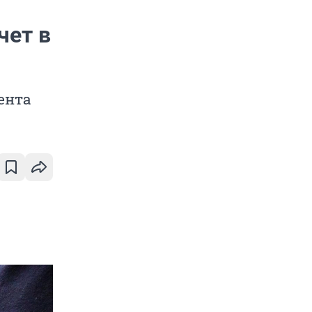
чет в
ента