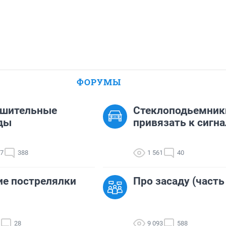
ФОРУМЫ
ешительные
Стеклоподьемник
ды
привязать к сигн
17
388
1 561
40
е пострелялки
Про засаду (часть
28
9 093
588