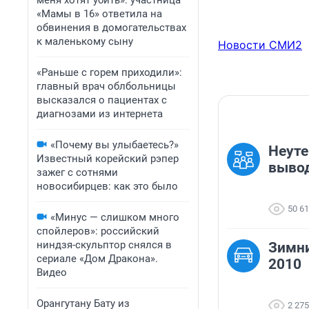
меня хотят убить»: участница
«Мамы в 16» ответила на
обвинения в домогательствах
к маленькому сыну
Новости СМИ2
«Раньше с горем приходили»:
главный врач облбольницы
высказался о пациентах с
диагнозами из интернета
«Почему вы улыбаетесь?»
Неут
Известный корейский рэпер
выво
зажег с сотнями
новосибирцев: как это было
50 6
«Минус — слишком много
спойлеров»: российский
ниндзя-скульптор снялся в
Зимни
сериале «Дом Дракона».
2010
Видео
Орангутану Бату из
2 275