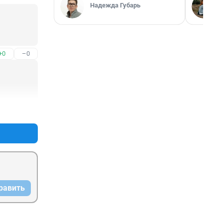
Надежда Губарь
+0
–0
+1
–0
равить