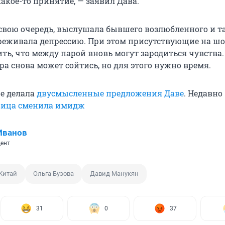
акое-то принятие, — заявил Дава.
в свою очередь, выслушала бывшего возлюбленного и т
ереживала депрессию. При этом присутствующие на шо
ить, что между парой вновь могут зародиться чувства
ра снова может сойтись, но для этого нужно время.
же делала
двусмысленные предложения Даве
. Недавно
вица сменила имидж
Иванов
ент
Китай
Ольга Бузова
Давид Манукян
31
0
37