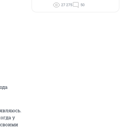
27 275
50
года
 являюсь.
огда у
л своими