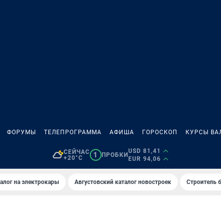
ФОРУМЫ
ТЕЛЕПРОГРАММА
АФИША
ГОРОСКОП
КУРСЫ ВА
USD 81,41
СЕЙЧАС
1
ПРОБКИ
+20°C
EUR 94,06
алог на электрокары
Августовский каталог новостроек
Строитель б