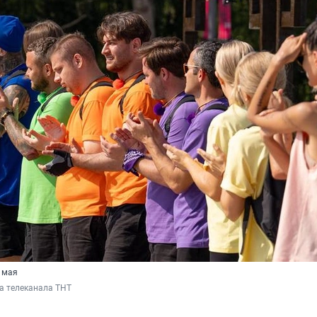
 мая
а телеканала ТНТ