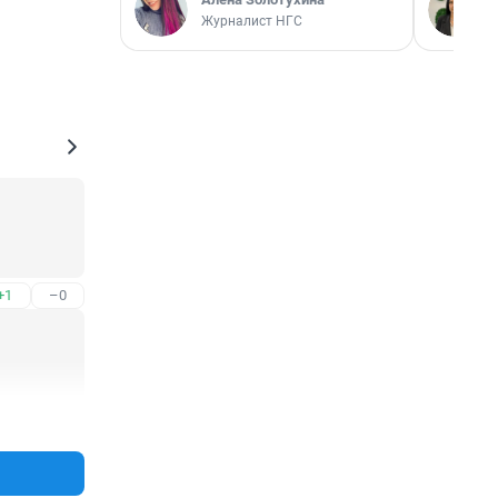
Журналист НГС
+1
–0
+0
–0