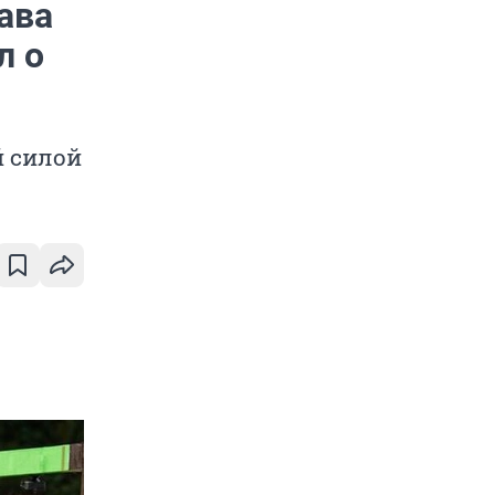
ава
л о
й силой