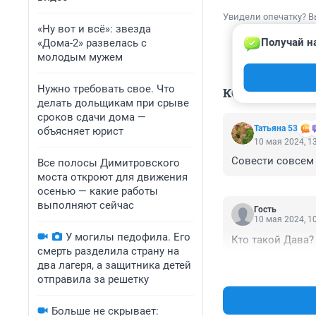
Увидели опечатку? В
«Ну вот и всё»: звезда
Получай н
«Дома-2» развелась с
молодым мужем
Нужно требовать свое. Что
КОММЕНТАР
делать дольщикам при срыве
сроков сдачи дома —
Татьяна 53
объясняет юрист
10 мая 2024, 1
Совести совсем н
Все полосы Димитровского
моста откроют для движения
осенью — какие работы
выполняют сейчас
Гость
10 мая 2024, 1
У могилы педофила. Его
Кто такой Дава?
смерть разделила страну на
два лагеря, а защитника детей
отправила за решетку
Больше не скрывает: