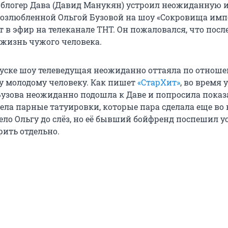
блогер Дава (Давид Манукян) устроил неожиданную 
озлюбленной Ольгой Бузовой на шоу «Сокровища импе
 в эфир на телеканале ТНТ. Он пожаловался, что посл
жизнь чужого человека.
ске шоу телеведущая неожиданно оттаяла по отнош
 молодому человеку. Как пишет
«СтарХит»
, во время 
узова неожиданно подошла к Даве и попросила показа
дела парные татуировки, которые пара сделала еще во
ело Ольгу до слёз, но её бывший бойфренд поспешил у
рить отдельно.