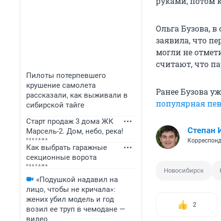
руками, потом к
Ольга Бузова, 
заявила, что п
могли не отмет
считают, что па
Пилоты потерпевшего
крушение самолета
Ранее Бузова у
рассказали, как выживали в
популярная пе
сибирской тайге
Старт продаж 3 дома ЖК
Степан 
Марсель-2. Дом, небо, река!
Корреспонд
Как выбрать гаражные
секционные ворота
Новосибирск
«Подушкой надавил на
лицо, чтобы не кричала»:
жених убил модель и год
2
возил ее труп в чемодане —
видео