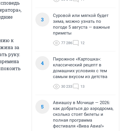
исповедь
ратора»,
Суровой или мягкой будет
едние
3
зима, можно узнать по
погоде 5 августа — важные
приметы
ению к
77 286
12
ужина за
ть руку.
Пирожное «Картошка»:
 времена
4
классический рецепт в
спокоить
домашних условиях с тем
самым вкусом из детства
30 233
13
Авиашоу в Мочище — 2026:
5
как добраться до аэродрома,
сколько стоят билеты и
полная программа
фестиваля «Вива Авиа!»