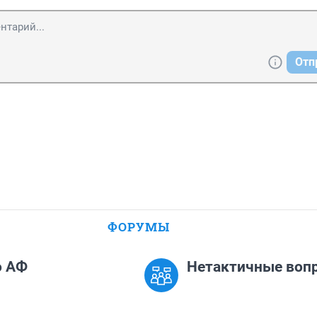
Отп
ФОРУМЫ
о АФ
Нетактичные воп