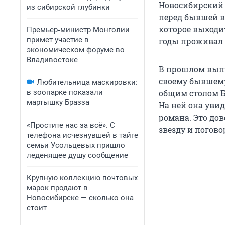
Новосибирский 
из сибирской глубинки
перед бывшей в
которое выходит
Премьер‑министр Монголии
примет участие в
годы проживал 
экономическом форуме во
Владивостоке
В прошлом выпу
своему бывшему
Любительница маскировки:
в зоопарке показали
общим столом Б
мартышку Бразза
На ней она уви
романа. Это дов
«Простите нас за всё». С
звезду и погово
телефона исчезнувшей в тайге
семьи Усольцевых пришло
леденящее душу сообщение
Крупную коллекцию почтовых
марок продают в
Новосибирске — сколько она
стоит