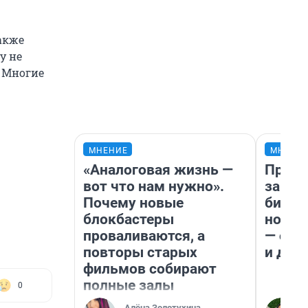
акже
у не
. Многие
МНЕНИЕ
МНЕНИ
«Аналоговая жизнь —
Прода
вот что нам нужно».
запла
Почему новые
бизне
блокбастеры
новый
проваливаются, а
— он 
повторы старых
и даж
фильмов собирают
полные залы
0
Алёна Золотухина