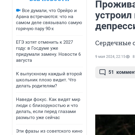
Прожива
Все думали, что Орейро и
устроил 
Арана встречаются: что на
самом деле связывало самую
депресс
горячую пару 90-х
Сердечные с
ЕГЭ хотят отменить к 2027
году: в Госдуме уже
придумали замену. Новости 6
9 мая 2024, 22:15
8
августа
51
коммен
К выпускному каждый второй
школьник плохо видит. Что
делать родителям?
Наведи фокус. Как видят мир
люди с близорукостью и что
делать, если перед глазами
размыто уже сейчас
Эти фразы из советского кино