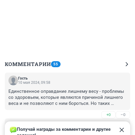
КОММЕНТАРИИ
55
Гость
10 мая 2024, 09:58
Единственное оправдание лишнему весу - проблемы 
со здоровьем, которые являются причиной лишнего 
веса и не позволяют с ним бороться. Но таких 
случаев намного меньше числа людей с ожирением. 
+0
–0
Когда же все наоборот и проблемы со здоровьем 
возникают по причине лишнего веса, - это уже повод 
Гость
для жесткой критики. А закладывается все с детства, 
9 мая 2024, 18:19
Получай награды за комментарии и другие 
когда родители с бабушками откармливают детей как 