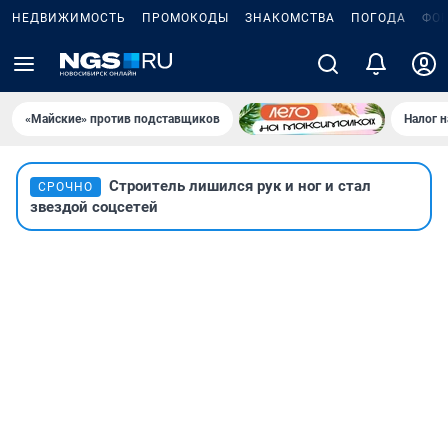
НЕДВИЖИМОСТЬ
ПРОМОКОДЫ
ЗНАКОМСТВА
ПОГОДА
ФО
«Майские» против подставщиков
Налог 
Строитель лишился рук и ног и стал
СРОЧНО
звездой соцсетей