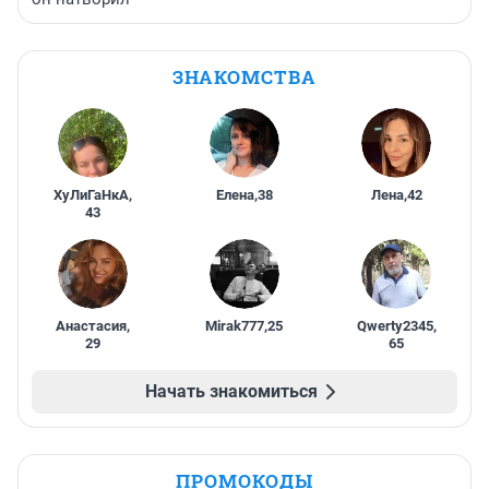
ЗНАКОМСТВА
ХуЛиГаНкА
,
Елена
,
38
Лена
,
42
43
Анастасия
,
Mirak777
,
25
Qwerty2345
,
29
65
Начать знакомиться
ПРОМОКОДЫ