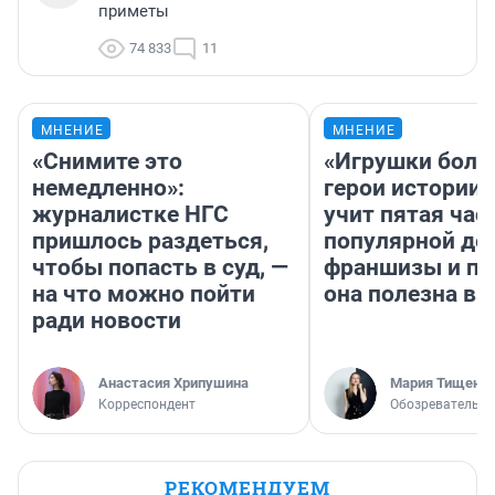
приметы
74 833
11
МНЕНИЕ
МНЕНИЕ
«Снимите это
«Игрушки боль
немедленно»:
герои истории»
журналистке НГС
учит пятая час
пришлось раздеться,
популярной де
чтобы попасть в суд, —
франшизы и п
на что можно пойти
она полезна в
ради новости
Анастасия Хрипушина
Мария Тищенк
Корреспондент
Обозреватель
РЕКОМЕНДУЕМ