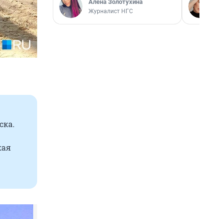
Алёна Золотухина
Журналист НГС
ска.
кая