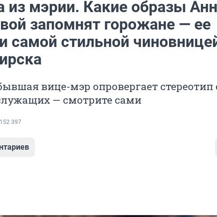
а из мэрии. Какие образы Ан
вой запомнят горожане — ее
и самой стильной чиновнице
ирска
бывшая вице-мэр опровергает стереотип 
сслужащих — смотрите сами
152 397
нтариев