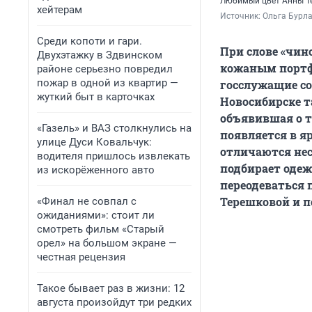
Любимый цвет Анны Т
хейтерам
Источник: 
Ольга Бурла
Среди копоти и гари.
При слове «чин
Двухэтажку в Здвинском
кожаным портфе
районе серьезно повредил
пожар в одной из квартир —
госслужащие со
жуткий быт в карточках
Новосибирске т
объявившая о т
«Газель» и ВАЗ столкнулись на
появляется в я
улице Дуси Ковальчук:
отличаются не
водителя пришлось извлекать
подбирает одеж
из искорёженного авто
переодеваться 
Терешковой и по
«Финал не совпал с
ожиданиями»: стоит ли
смотреть фильм «Старый
орел» на большом экране —
честная рецензия
Такое бывает раз в жизни: 12
августа произойдут три редких