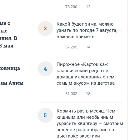
78 200
12
ме с
Какой будет зима, можно
3
рые
узнать по погоде 7 августа, —
важные приметы
ния. В
3 мая
57 205
14
Пирожное «Картошка»:
новница
4
классический рецепт в
домашних условиях с тем
разы Анны
самым вкусом из детства
31 032
18
Кормить раз в месяц. Чем
5
хищным или необычным
украсить квартиру — смотрим
зелёное разнообразие на
выставке экзотики