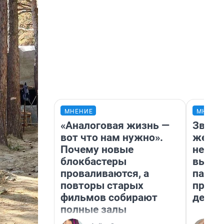
МНЕНИЕ
МНЕНИ
«Аналоговая жизнь —
Звезд
вот что нам нужно».
желан
Почему новые
небес
блокбастеры
выстр
проваливаются, а
парад
повторы старых
прави
фильмов собирают
день
полные залы