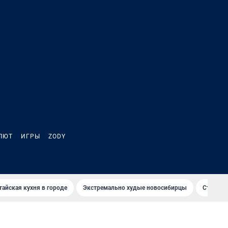
ЛЮТ
ИГРЫ
ZODY
тайская кухня в городе
Экстремально худые новосибирцы
Старт те