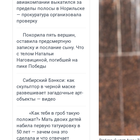
авиакомпании выкатился за
пределы полосы в Норильске
— прокуратура организовала
проверку
Покорила пять вершин,
оставила предсмертную
записку и послание сыну. Что
с телом Натальи
Наговициной, погибшей на
пике Победы
Сибирский Бэнкси: как
скульптор в черной маске
развешивает загадочные арт-
объекты — видео
«Как тебя в гроб такую
положат?» Мать двоих детей
набила первую татуировку в
50 лет — зачем она это
сделала и что отвечает