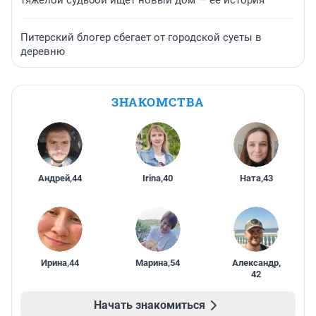
тяжелой судьбой ищет новый дом — ее история
Питерский блогер сбегает от городской суеты в
деревню
ЗНАКОМСТВА
Андрей
,
44
Irina
,
40
Ната
,
43
Ирина
,
44
Марина
,
54
Александр
,
42
Начать знакомиться