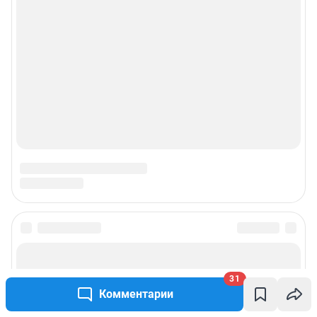
О компании
Наши награды
Наши вакансии
Техподдержка
Предвыборная агитация
Статистика канала в MAX
Все города сети
31
Комментарии
Мобильное приложение