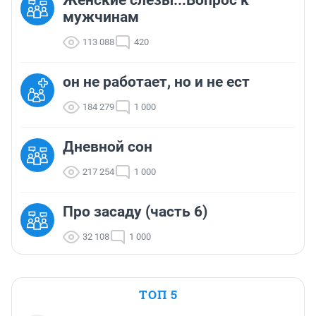
Женские слезы...Вопрос к
мужчинам
113 088
420
он не работает, но и не ест
184 279
1 000
Дневной сон
217 254
1 000
Про засаду (часть 6)
32 108
1 000
ТОП 5