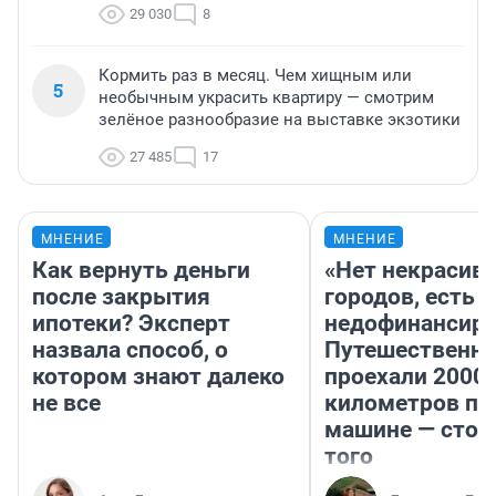
29 030
8
Кормить раз в месяц. Чем хищным или
5
необычным украсить квартиру — смотрим
зелёное разнообразие на выставке экзотики
27 485
17
МНЕНИЕ
МНЕНИЕ
Как вернуть деньги
«Нет некрасив
после закрытия
городов, есть
ипотеки? Эксперт
недофинансиро
назвала способ, о
Путешественн
котором знают далеко
проехали 2000
не все
километров по 
машине — стои
того