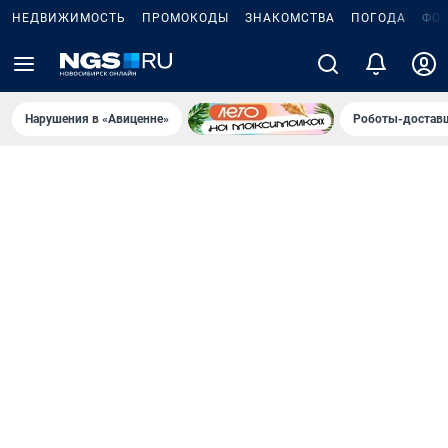
НЕДВИЖИМОСТЬ
ПРОМОКОДЫ
ЗНАКОМСТВА
ПОГОДА
ФО
Нарушения в «Авиценне»
Роботы-доставщ