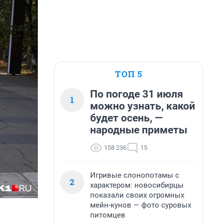
ТОП 5
По погоде 31 июля
1
можно узнать, какой
будет осень, —
народные приметы
158 236
15
Игривые слонопотамы с
2
характером: новосибирцы
показали своих огромных
мейн-кунов — фото суровых
питомцев