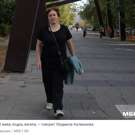
Я жива, бодра, весела, — говорит Людмила Калмыкова
жанин / MSK1.RU