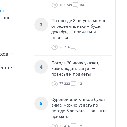
137 749
34
ил
 как
По погоде 3 августа можно
3
определить, каким будет
декабрь, — приметы и
поверья
86 716
11
иков —
я
Погода 30 июля укажет,
4
епно-
каким ждать август —
поверья и приметы
77 333
13
Суровой или мягкой будет
5
зима, можно узнать по
погоде 5 августа — важные
приметы
76 416
12