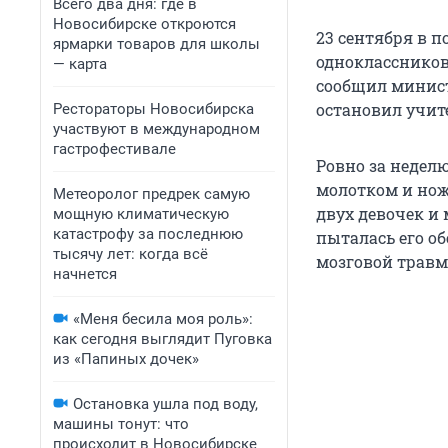
Всего два дня: где в
Новосибирске откроются
23 сентября в 
ярмарки товаров для школы
одноклассников
— карта
сообщил минист
остановил учит
Рестораторы Новосибирска
участвуют в международном
гастрофестивале
Ровно за неделю
молотком и нож
Метеоролог предрек самую
двух девочек и
мощную климатическую
катастрофу за последнюю
пыталась его об
тысячу лет: когда всё
мозговой травм
начнется
«Меня бесила моя роль»:
как сегодня выглядит Пуговка
из «Папиных дочек»
Остановка ушла под воду,
машины тонут: что
происходит в Новосибирске