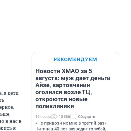
РЕКОМЕНДУЕМ
Новости ХМАО за 5
августа: муж дает деньги
Айзе, вартовчанин
оголился возле ТЦ,
, а дети
откроются новые
ть
поликлиники
ерное,
льше,
19 часов
10 336
Обсудить
о в нас в
«Не привози их мне в третий раз».
ажись я
Читинец 40 лет разводит голубей,