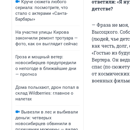
ответили: «Я н
Круче сюжета любого
сериала: посмотрите, что
детстве?
стало с актерами «Санта-
Барбары»
— Фраза не моя,
Высоцкого. Собс
На участке улицы Кирова
закончили ремонт тротуара —
(людей, чье дет
фото, как он выглядит сейчас
как честь, долг
«Гостью из буду
Гроза и мощный ветер:
Вертера. Он вед
новосибирцев предупредили
спас (по сюжет
о непогоде в ближайшие дни
от космических
— прогноз
военных фильма
Дома полыхают, дрон попал в
склад Wildberries: главное о
налетах
Вывезли в лес и выбивали
деньги: четверых
новосибирцев обвинили в
похищении мужчины — видео