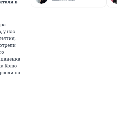
итали в
ира
, у нас
онятия,
мотрели
го
пацаненка
ка Колю
 росли на