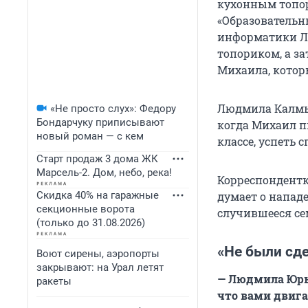
кухонным топо
«Образовательн
информатики Лю
топориком, а з
Михаила, котор
Людмила Калмык
«Не просто слух»: Федору
Бондарчуку приписывают
когда Михаил п
новый роман — с кем
классе, успеть 
Старт продаж 3 дома ЖК
Марсель-2. Дом, небо, река!
Корреспондент
Скидка 40% на гаражные
думает о нападе
секционные ворота
случившееся сем
(только до 31.08.2026)
«Не были сд
Воют сирены, аэропорты
закрывают: на Урал летят
— Людмила Юрье
ракеты
что вами двига