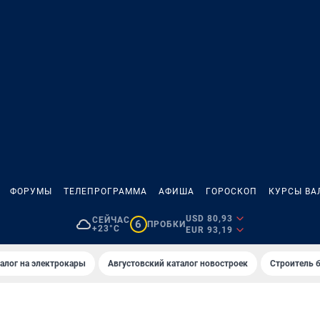
ФОРУМЫ
ТЕЛЕПРОГРАММА
АФИША
ГОРОСКОП
КУРСЫ ВА
USD 80,93
СЕЙЧАС
6
ПРОБКИ
+23°C
EUR 93,19
алог на электрокары
Августовский каталог новостроек
Строитель б