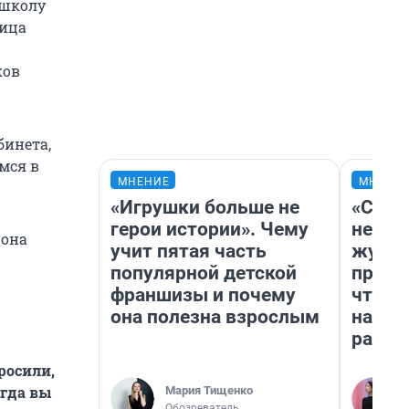
 школу
ница
ков
бинета,
мся в
МНЕНИЕ
МНЕНИ
«Игрушки больше не
«Сним
герои истории». Чему
немед
 она
учит пятая часть
журна
популярной детской
пришл
франшизы и почему
чтобы
она полезна взрослым
на чт
ради 
росили,
огда вы
Мария Тищенко
Обозреватель