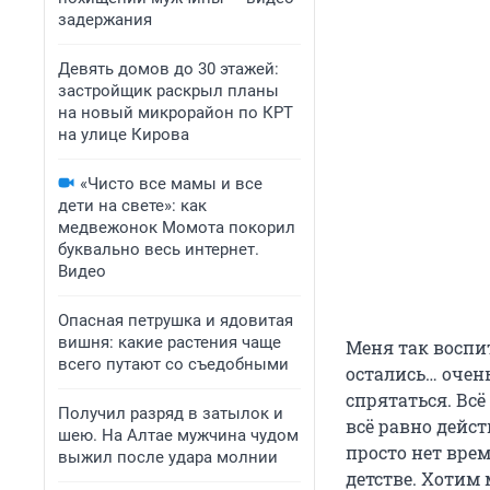
задержания
Девять домов до 30 этажей:
застройщик раскрыл планы
на новый микрорайон по КРТ
на улице Кирова
«Чисто все мамы и все
дети на свете»: как
медвежонок Момота покорил
буквально весь интернет.
Видео
Опасная петрушка и ядовитая
вишня: какие растения чаще
Меня так воспи
всего путают со съедобными
остались… очен
спрятаться. Всё
Получил разряд в затылок и
всё равно дейст
шею. На Алтае мужчина чудом
просто нет врем
выжил после удара молнии
детстве. Хотим м