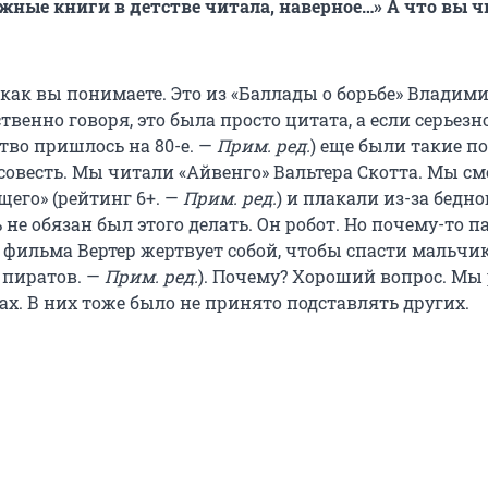
ужные книги в детстве читала, наверное…» А что вы ч
 как вы понимаете. Это из «Баллады о борьбе» Владим
твенно говоря, это была просто цитата, а если серьезно
ство пришлось на 80-е. —
Прим. ред.
) еще были такие п
, совесть. Мы читали «Айвенго» Вальтера Скотта. Мы с
щего» (рейтинг 6+. —
Прим. ред.
) и плакали из-за бедно
ь не обязан был этого делать. Он робот. Но почему-то 
у фильма Вертер жертвует собой, чтобы спасти мальчи
 пиратов. —
Прим. ред.
). Почему? Хороший вопрос. Мы
х. В них тоже было не принято подставлять других.