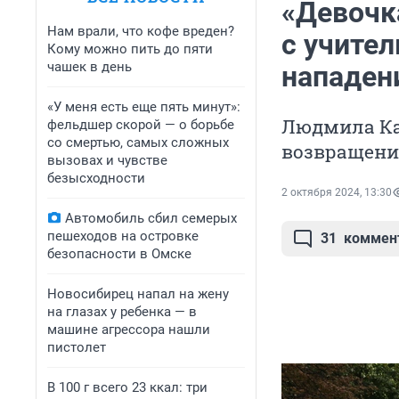
«Девочк
Нам врали, что кофе вреден?
с учител
Кому можно пить до пяти
чашек в день
нападен
«У меня есть еще пять минут»:
Людмила Кал
фельдшер скорой — о борьбе
со смертью, самых сложных
возвращени
вызовах и чувстве
безысходности
2 октября 2024, 13:30
Автомобиль сбил семерых
пешеходов на островке
31
коммен
безопасности в Омске
Новосибирец напал на жену
на глазах у ребенка — в
машине агрессора нашли
пистолет
В 100 г всего 23 ккал: три