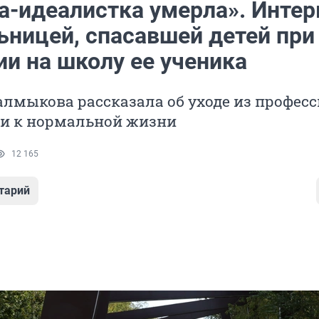
а-идеалистка умерла». Инте
ьницей, спасавшей детей при
ии на школу ее ученика
мыкова рассказала об уходе из професс
и к нормальной жизни
12 165
тарий