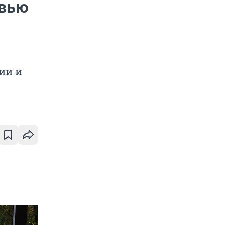
рвью
ии и