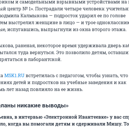
риком и самодельными взрывными устройствами на
ый центр № 1». Пострадали четыре человека: учитель
дмила Калмыкова — подросток ударил ее по голове
атем выстрелил женщине в лицо — и трое одноклассни
ые, испугавшись, выпрыгнули из окна второго этажа.
ова, раненая, некоторое время удерживала дверь ка
ытался туда вернуться. Это позволило детям, оставши
спрятаться в лаборантской.
ка
MSK1.RU
встретилась с педагогом, чтобы узнать, что
ниях детей и подростков на учебные заведения и как
ь лет назад повлияло на ее жизнь.
еланы никакие выводы»
вна, в интервью «Электронной Ивантеевке» у вас сп
ло, когда вы помогали детям и сдерживали Мишу. Т