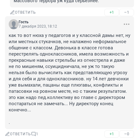
массового террора уж куда серьезнее.
+1
–1
ОТВЕТИТЬ
Гость
7 декабря 2023, 18:12
как то вот нюха у педагогов и у классной дамы нет, ну 
или местных стукачков, не налажено неформальное 
общение с классом. Девонька в классе готова 
перестрелять одноклассников, имела возможность и 
прекрасные навыки стрельбы из огнестрела и даже 
не по мишеням, ссуицидничала, не уж то такую 
нельзя было вычислить как представляющую угрозу 
и для себя и для одноклассников. ну 14 лет девчонки 
уже вымахали, пацаны еще плюгавы, конфликты и 
патасовки на ровном месте, но с таким результатом. 
это как надо пед.коллективу во главе с директором 
постараться не замечать... Ну директору конец 
конечно...

.
+1
–0
ОТВЕТИТЬ
1