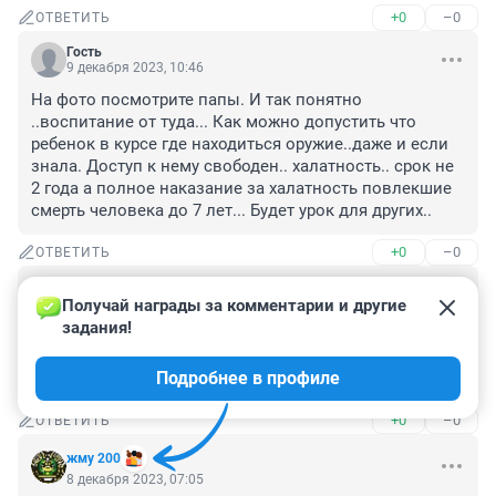
+0
–0
ОТВЕТИТЬ
Гость
9 декабря 2023, 10:46
На фото посмотрите папы. И так понятно 
..воспитание от туда... Как можно допустить что 
ребенок в курсе где находиться оружие..даже и если 
знала. Доступ к нему свободен.. халатность.. срок не 
2 года а полное наказание за халатность повлекшие 
смерть человека до 7 лет... Будет урок для других..
+0
–0
ОТВЕТИТЬ
Гость
8 декабря 2023, 09:38
Получай награды за комментарии и другие 
задания!
Что то стали часто стрелять в учебных заведениях-а 
тут еще и девочка-это граждане тревожный сигнал в 
Подробнее в профиле
загнивающем западе такого не припомню....
+0
–0
ОТВЕТИТЬ
жму 200
8 декабря 2023, 07:05