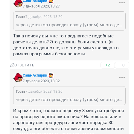
Саня-Аспирин
7 декабря 2023, 18:27
Гость
7 декабря 2023, 18:20
через детектор проходит сразу (утром) много детей. а заете ли вы, что надо чтобы каждый выложил все метал предметы и показал открытую сумку? а теперь решите задачу, если на 1 ученика требуется 3 минуты, сколько надо времени, чтобы пропустить всю школу? далее, сколько надо денег, чтобы детекторов и охранников стало больше в 5 раз?
Так а почему вы мне-то предлагаете подобные 
расчеты делать? Это должны были сделать (и 
достаточно давно) те, кто эти рамки утверждал в 
рамках программы безопасности.
+2
–0
ОТВЕТИТЬ
Саня-Аспирин
7 декабря 2023, 18:32
Гость
7 декабря 2023, 18:20
через детектор проходит сразу (утром) много детей. а заете ли вы, что надо чтобы каждый выложил все метал предметы и показал открытую сумку? а теперь решите задачу, если на 1 ученика требуется 3 минуты, сколько надо времени, чтобы пропустить всю школу? далее, сколько надо денег, чтобы детекторов и охранников стало больше в 5 раз?
И кроме того, с какого перепугу 3 минуты требуется 
на проверку одного школьника? На вокзале или в 
аэропорту сия процедура занимает порядка 30 
секунд, а эти объекты с точки зрения возможности 