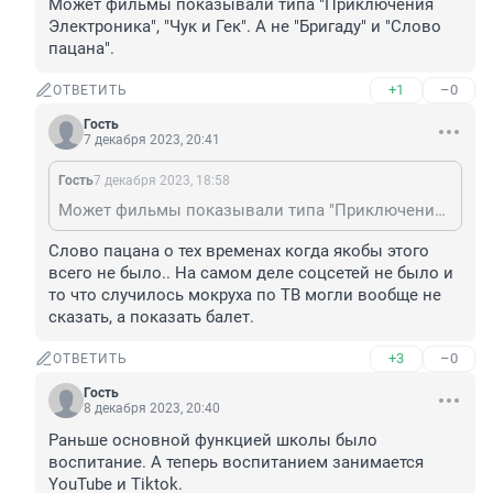
Может фильмы показывали типа "Приключения 
Электроника", "Чук и Гек". А не "Бригаду" и "Слово 
пацана".
+1
–0
ОТВЕТИТЬ
Гость
7 декабря 2023, 20:41
Гость
7 декабря 2023, 18:58
Может фильмы показывали типа "Приключения Электроника", "Чук и Гек". А не "Бригаду" и "Слово пацана".
Слово пацана о тех временах когда якобы этого 
всего не было.. На самом деле соцсетей не было и 
то что случилось мокруха по ТВ могли вообще не 
сказать, а показать балет.
+3
–0
ОТВЕТИТЬ
Гость
8 декабря 2023, 20:40
Раньше основной функцией школы было 
воспитание. А теперь воспитанием занимается 
YouTube и Tiktok.