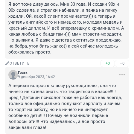
Я вот тоже диву даюсь. Мне 33 года. И сходки 90х и 
00х сдовила, и стрелки набивали, и пачка на пачку 
ходили. Ой, какой сленг проминается))) а теперь я 
учитель английского и немецкого, молодая медаль и 
красный диплом. И всё вперемешку с криминалом. А 
какая любовь с бандитами))) ммм страсти-мордасти. 
Но выжили. Я даже с детства охотиться продолжаю, 
на бобра, уток бить жалко)) а сей сейчас молодежь 
обожралась просто.
+0
–0
ОТВЕТИТЬ
Гость
9 декабря 2023, 16:42
А первый вопрос к классу руководителю , она что 
ничего не хотела знать, что твориться в классе!!!!! 
Бред ! Детский психолог тоже не работал как всегда, 
только все официально получают зарплату и зачем 
то ходят на работу, но из ничего не интересует 
особенно дети!!!! Почему не возникли первые 
вопросы эти!!! Что издевались , а все просто 
закрывали глаза!