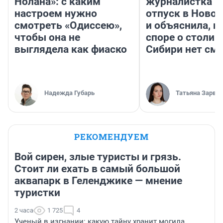
Нолана»: с каким
журналистка п
настроем нужно
отпуск в Ново
смотреть «Одиссею»,
и объяснила, п
чтобы она не
споре о столиц
выглядела как фиаско
Сибири нет см
Надежда Губарь
Татьяна Зарва
РЕКОМЕНДУЕМ
Вой сирен, злые туристы и грязь.
Стоит ли ехать в самый большой
аквапарк в Геленджике — мнение
туристки
2 часа
1 725
4
Ученый в изгнании: какую тайну хранит могила