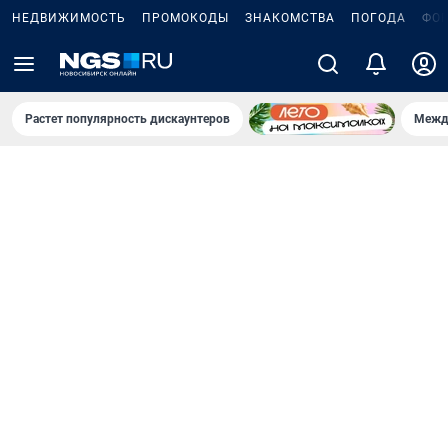
НЕДВИЖИМОСТЬ
ПРОМОКОДЫ
ЗНАКОМСТВА
ПОГОДА
ФО
Растет популярность дискаунтеров
Межд