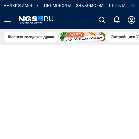
НЕДВИЖИМОСТЬ
ПРОМОКОДЫ
ЗНАКОМСТВА
ПОГОДА
ФО
Жёсткая соседская драка
Застройщики V