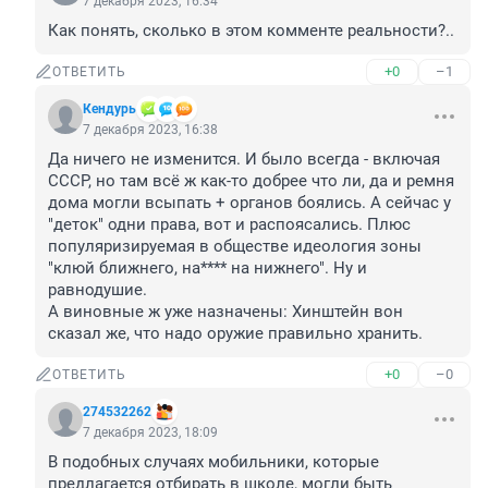
7 декабря 2023, 16:34
Как понять, сколько в этом комменте реальности?..
+0
–1
ОТВЕТИТЬ
Кендурь
7 декабря 2023, 16:38
Да ничего не изменится. И было всегда - включая 
СССР, но там всё ж как-то добрее что ли, да и ремня 
дома могли всыпать + органов боялись. А сейчас у 
"деток" одни права, вот и распоясались. Плюс 
популяризируемая в обществе идеология зоны 
"клюй ближнего, на**** на нижнего". Ну и 
равнодушие.

А виновные ж уже назначены: Хинштейн вон 
сказал же, что надо оружие правильно хранить.
+0
–0
ОТВЕТИТЬ
274532262
7 декабря 2023, 18:09
В подобных случаях мобильники, которые 
предлагается отбирать в школе, могли быть 