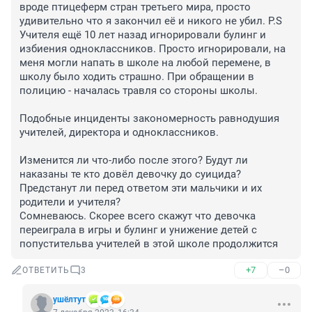
вроде птицеферм стран третьего мира, просто 
удивительно что я закончил её и никого не убил. P.S 
Учителя ещё 10 лет назад игнорировали булинг и 
избиения одноклассников. Просто игнорировали, на 
меня могли напать в школе на любой перемене, в 
школу было ходить страшно. При обращении в 
полицию - началась травля со стороны школы. 

Подобные инциденты закономерность равнодушия 
учителей, директора и одноклассников.

Изменится ли что-либо после этого? Будут ли 
наказаны те кто довёл девочку до суицида? 
Предстанут ли перед ответом эти мальчики и их 
родители и учителя?

Сомневаюсь. Скорее всего скажут что девочка 
переиграла в игры и булинг и унижение детей с 
попустительва учителей в этой школе продолжится
+7
–0
ОТВЕТИТЬ
3
ушёлтут