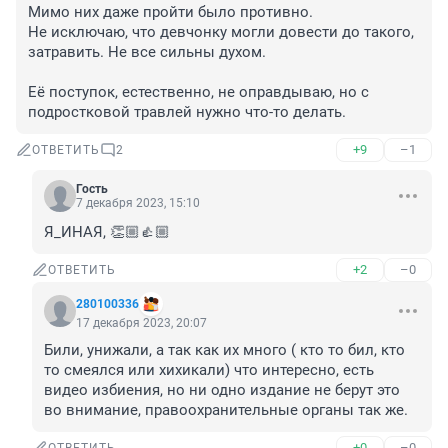
Мимо них даже пройти было противно. 

Не исключаю, что девчонку могли довести до такого, 
затравить. Не все сильны духом.

Её поступок, естественно, не оправдываю, но с 
подростковой травлей нужно что-то делать.
+9
–1
ОТВЕТИТЬ
2
Гость
7 декабря 2023, 15:10
Я_ИНАЯ, 👏🏼👍🏼
+2
–0
ОТВЕТИТЬ
280100336
17 декабря 2023, 20:07
Били, унижали, а так как их много ( кто то бил, кто 
то смеялся или хихикали) что интересно, есть 
видео избиения, но ни одно издание не берут это 
во внимание, правоохранительные органы так же.
+0
–0