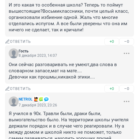
И это какая то особенная школа? Теперь то поймут 
вышестоящие?Восьмиклассники, почти целый класс, 
организовали избиение одной. Жаль что многие 
отделались испугом. А все были уверены что она им 
ничего не сделает, так и кричали!
+0
–0
ОТВЕТИТЬ
Гость
8 декабря 2023, 14:07
Они сейчас разговаривать не умеют,два слова в 
словарном запасе,мат на мате....

Девочки как прошмы,никакой этики....
+0
–0
ОТВЕТИТЬ
NETROL
7 декабря 2023, 23:26
Я учился в 90х. Травли были, драки были, 
вымогательство было. На территории школы учителя 
держали порядок и в случае чего реагировали. Ну а 
между домом и школой никто не поможет, только 
самим развиваться, находить хороших друзей, 