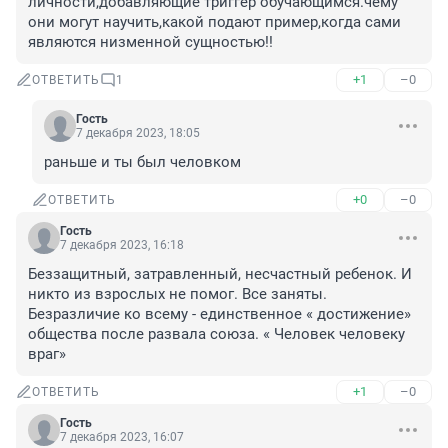
личности,добавляющие триггер обучающимся.чему 
они могут научить,какой подают пример,когда сами 
являются низменной сущностью!!
+1
–0
ОТВЕТИТЬ
1
Гость
7 декабря 2023, 18:05
раньше и ты был человком
+0
–0
ОТВЕТИТЬ
Гость
7 декабря 2023, 16:18
Беззащитный, затравленный, несчастный ребенок. И 
никто из взрослых не помог. Все заняты. 
Безразличие ко всему - единственное « достижение» 
общества после развала союза. « Человек человеку 
враг»
+1
–0
ОТВЕТИТЬ
Гость
7 декабря 2023, 16:07