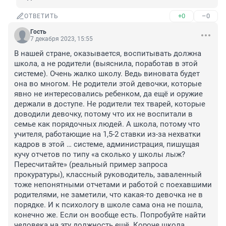
+0
–0
ОТВЕТИТЬ
Гость
7 декабря 2023, 15:55
В нашей стране, оказывается, воспитывать должна 
школа, а не родители (выяснила, поработав в этой 
системе). Очень жалко школу. Ведь виновата будет 
она во многом. Не родители этой девочки, которые 
явно не интересовались ребенком, да ещё и оружие 
держали в доступе. Не родители тех тварей, которые 
доводили девочку, потому что их не воспитали в 
семье как порядочных людей. А школа, потому что 
учителя, работающие на 1,5-2 ставки из-за нехватки 
кадров в этой … системе, администрация, пишущая 
кучу отчетов по типу «а сколько у школы лыж? 
Пересчитайте» (реальный пример запроса 
прокуратуры), классный руководитель, заваленный 
тоже непонятными отчетами и работой с поехавшими 
родителями, не заметили, что какая-то девочка не в 
порядке. И к психологу в школе сама она не пошла, 
конечно же. Если он вообще есть. Попробуйте найти 
человека на эту должность ещё. Короче школа 