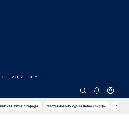
ЛЮТ
ИГРЫ
ZODY
тайская кухня в городе
Экстремально худые новосибирцы
Старт те