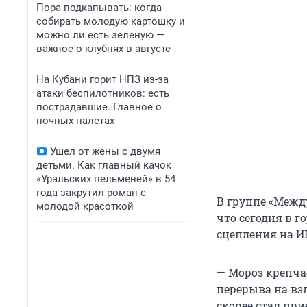
Пора подкапывать: когда
собирать молодую картошку и
можно ли есть зеленую —
важное о клубнях в августе
На Кубани горит НПЗ из-за
атаки беспилотников: есть
пострадавшие. Главное о
ночных налетах
Ушел от жены с двумя
детьми. Как главный качок
«Уральских пельменей» в 54
года закрутил роман с
В группе «Межд
молодой красоткой
что сегодня в г
сцепления на И
— Мороз крепча
перерыва на вз
скорее стал пр