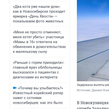
«Два кота уже нашли дом»:
как в Новосибирске проходит
ярмарка «День Хвоста» —
показываем фото животных
«Меня не просто отменяют,
меня хотят убить»: участница
«Мамы в 16» ответила на
обвинения в домогательствах
к маленькому сыну
«Раньше с горем приходили»:
главный врач облбольницы
высказался о пациентах с
диагнозами из интернета
Задержаны вылеты рей
«Почему вы улыбаетесь?»
Источник: 
Даниил Кони
Известный корейский рэпер
зажег с сотнями
В Новокузнецке
новосибирцев: как это было
службе Западно