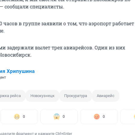
— сообщали специалисты.
0 часов в группе заявили о том, что аэропорт работает
е.
ми задержали вылет трех авиарейсов. Один из них
Новосибирск.
ия Хрипушина
ент
ржка рейса
Новокузнецк
Прокуратура
Авиарейс
0
0
0
ыделите фрагмент и нажмите Ctrl+Enter