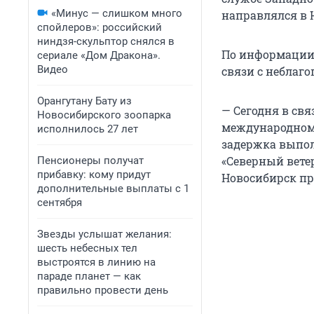
«Минус — слишком много
направлялся в 
спойлеров»: российский
ниндзя-скульптор снялся в
По информации 
сериале «Дом Дракона».
Видео
связи с небла
Орангутану Бату из
— Сегодня в св
Новосибирского зоопарка
международном 
исполнилось 27 лет
задержка выпол
«Северный ветер
Пенсионеры получат
прибавку: кому придут
Новосибирск пр
дополнительные выплаты с 1
сентября
Звезды услышат желания:
шесть небесных тел
выстроятся в линию на
параде планет — как
правильно провести день