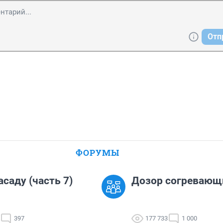
Отп
ФОРУМЫ
асаду (часть 7)
Дозор согревающ
397
177 733
1 000