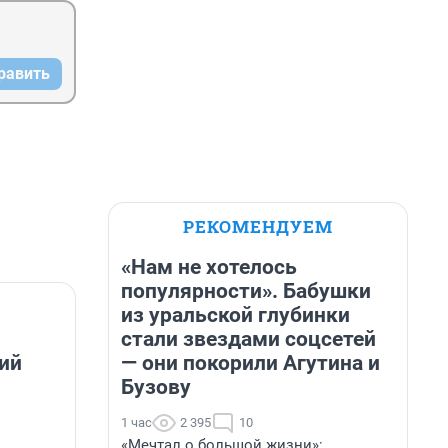
равить
РЕКОМЕНДУЕМ
«Нам не хотелось
популярности». Бабушки
из уральской глубинки
стали звездами соцсетей
— они покорили Агутина и
ий
Бузову
1 час
2 395
10
«Мечтал о большой жизни»: