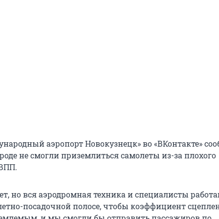
ународный аэропорт Новокузнецк» во «ВКонтакте» соо
ороде не смогли приземлиться самолеты из-за плохого
ВПП.
ет, но вся аэродромная техника и специалисты работа
летно-посадочной полосе, чтобы коэффициент сцепле
иемлемым, и мы смогли бы отправить пассажиров по