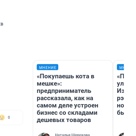
 в
МНЕНИЕ
МНЕНИ
«Покупаешь кота в
«Поче
мешке»:
улыба
предприниматель
Извес
рассказала, как на
рэпер
самом деле устроен
новос
бизнес со складами
было
0
дешевых товаров
Наталья Шорохова