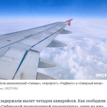
сов авиакомпаний «Сибирь», «Аэрофлот», «РедВингс» и «Северный ветер».
н / IRCITY.RU
 задержали вылет четырех авиарейсов. Как сообщили 
-Сибирской транспортной прокуратуры, один из них