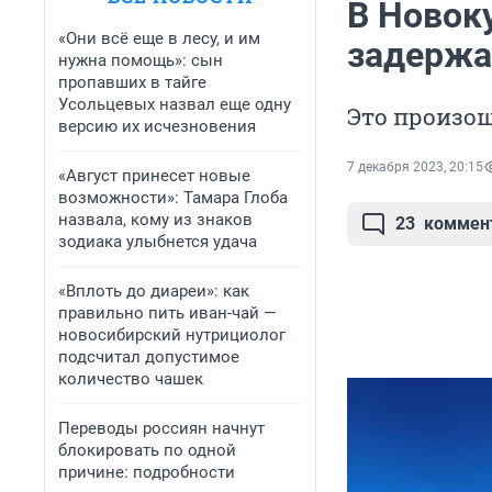
В Новоку
«Они всё еще в лесу, и им
задержа
нужна помощь»: сын
пропавших в тайге
Усольцевых назвал еще одну
Это произош
версию их исчезновения
7 декабря 2023, 20:15
«Август принесет новые
возможности»: Тамара Глоба
назвала, кому из знаков
23
коммен
зодиака улыбнется удача
«Вплоть до диареи»: как
правильно пить иван-чай —
новосибирский нутрициолог
подсчитал допустимое
количество чашек
Переводы россиян начнут
блокировать по одной
причине: подробности