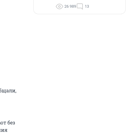
26 989
13
бщали,
ют без
ния