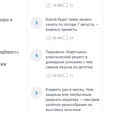
78 084
12
ецка в
Какой будет зима, можно
3
узнать по погоде 7 августа, —
важные приметы
56 542
14
едВингс»,
Пирожное «Картошка»:
4
классический рецепт в
домашних условиях с тем
нии.
самым вкусом из детства
30 924
17
Кормить раз в месяц. Чем
5
хищным или необычным
украсить квартиру — смотрим
зелёное разнообразие на
выставке экзотики