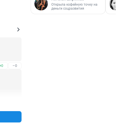
Открыла кофейную точку на
деньги соцразвития
+0
–0
+0
–0