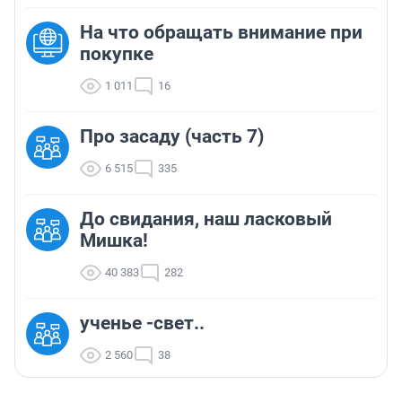
На что обращать внимание при
покупке
1 011
16
Про засаду (часть 7)
6 515
335
До свидания, наш ласковый
Мишка!
40 383
282
ученье -свет..
2 560
38