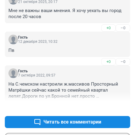
21 октября 2025, 20:17
Мне не важны ваши мнения. Я хочу уехать вы город 
после 20 часов
+0
–0
Гость
12 декабря 2023, 10:32
Пв
+0
–0
Гость
7 октября 2022, 09:57
На С.чемском настроили ж.массивов Просторный 
Матрёшки сейчас какой то семейный квартал 
лепят.Дороги по ул.Бронной нет.просто 
направление.29 автобус там еле еле 
+0
–0
протискивается.Постоянные пробки нам же выгоднее 
дома лепить чем дороги строить
Читать все комментарии