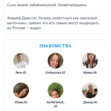
Соль земли забайкальской. Нижегородцевы
Фермер Джастас Уолкер, известный как «веселый
молочник», заявил что его семью могут выдворить
из России — видео
ЗНАКОМСТВА
New
,
42
Алёнушка
,
42
Ирина
,
46
Юлия
,
50
ХуЛиГаНкА
,
Докер
,
36
43