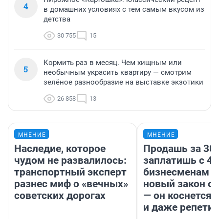
4
в домашних условиях с тем самым вкусом из
детства
30 755
15
Кормить раз в месяц. Чем хищным или
5
необычным украсить квартиру — смотрим
зелёное разнообразие на выставке экзотики
26 858
13
МНЕНИЕ
МНЕНИЕ
Наследие, которое
Продашь за 300
чудом не развалилось:
заплатишь с 40
транспортный эксперт
бизнесменам г
разнес миф о «вечных»
новый закон о 
советских дорогах
— он коснется 
и даже репети