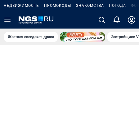
НЕДВИЖИМОСТЬ
ПРОМОКОДЫ
ЗНАКОМСТВА
ПОГОДА
ФО
Жёсткая соседская драка
Застройщики V