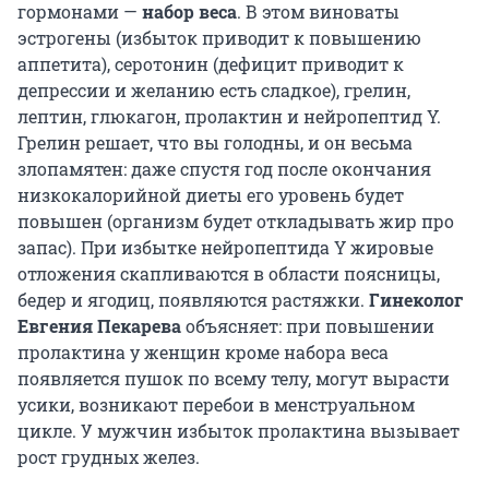
гормонами —
набор веса
. В этом виноваты
эстрогены (избыток приводит к повышению
аппетита), серотонин (дефицит приводит к
депрессии и желанию есть сладкое), грелин,
лептин, глюкагон, пролактин и нейропептид Y.
Грелин решает, что вы голодны, и он весьма
злопамятен: даже спустя год после окончания
низкокалорийной диеты его уровень будет
повышен (организм будет откладывать жир про
запас). При избытке нейропептида Y жировые
отложения скапливаются в области поясницы,
бедер и ягодиц, появляются растяжки.
Гинеколог
Евгения Пекарева
объясняет: при повышении
пролактина у женщин кроме набора веса
появляется пушок по всему телу, могут вырасти
усики, возникают перебои в менструальном
цикле. У мужчин избыток пролактина вызывает
рост грудных желез.