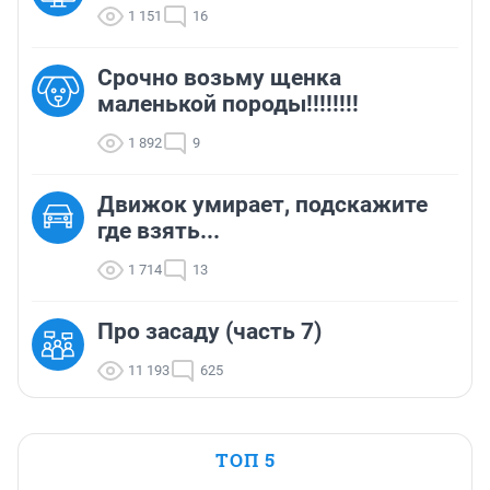
1 151
16
Срочно возьму щенка
маленькой породы!!!!!!!!
1 892
9
Движок умирает, подскажите
где взять...
1 714
13
Про засаду (часть 7)
11 193
625
ТОП 5