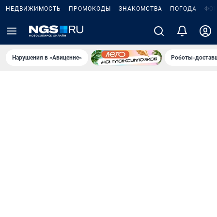
НЕДВИЖИМОСТЬ
ПРОМОКОДЫ
ЗНАКОМСТВА
ПОГОДА
ФО
Нарушения в «Авиценне»
Роботы-доставщ