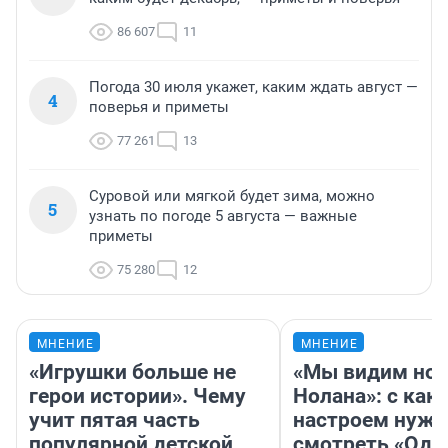
86 607
11
Погода 30 июля укажет, каким ждать август —
4
поверья и приметы
77 261
13
Суровой или мягкой будет зима, можно
5
узнать по погоде 5 августа — важные
приметы
75 280
12
МНЕНИЕ
МНЕНИЕ
«Игрушки больше не
«Мы видим нов
герои истории». Чему
Нолана»: с как
учит пятая часть
настроем нужн
популярной детской
смотреть «Оди