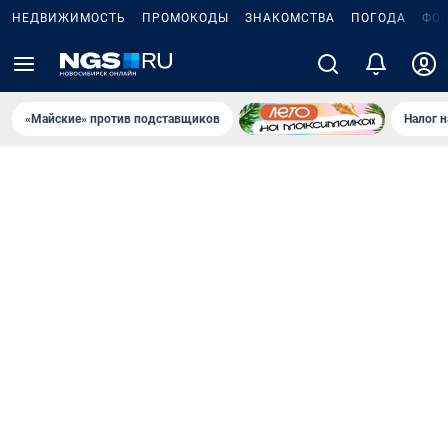
НЕДВИЖИМОСТЬ
ПРОМОКОДЫ
ЗНАКОМСТВА
ПОГОДА
ФО
«Майские» против подставщиков
Налог 