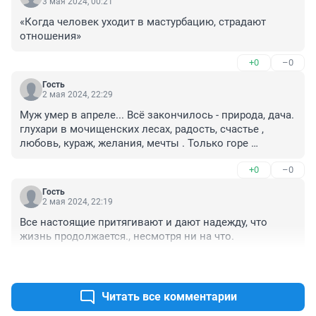
3 мая 2024, 00:21
«Когда человек уходит в мастурбацию, страдают 
отношения»
+0
–0
Гость
2 мая 2024, 22:29
Муж умер в апреле... Всё закончилось - природа, дача. 
глухари в мочищенских лесах, радость, счастье , 
любовь, кураж, желания, мечты . Только горе 
горькое... Не могу пока понять, что он никогда кже не 
+0
–0
увидит даже эту весеннюю травку. Радуйтесь красоте 
и всему новому, что удалось встретить и узнать!
Гость
2 мая 2024, 22:19
Все настоящие притягивают и дают надежду, что 
жизнь продолжается., несмотря ни на что.
+0
–0
Читать все комментарии