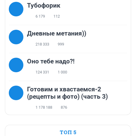
Тубофорик
6 179
112
Дневные метания))
218 333
999
Оно тебе надо?!
124 331
1 000
Готовим и хвастаемся-2
(рецепты и фото) (часть 3)
1 178 188
876
ТОП 5