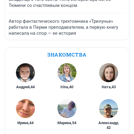
Тюмени со счастливым концом
Автор фантастического трехтомника «Трилунье»
работала в Перми преподавателем, а первую книгу
написала на спор — ее история
ЗНАКОМСТВА
Андрей
,
44
Irina
,
40
Ната
,
43
Ирина
,
44
Марина
,
54
Александр
,
42