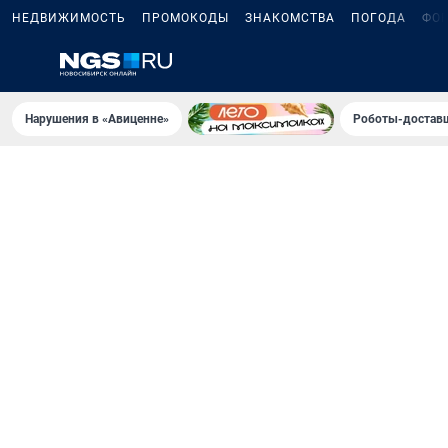
НЕДВИЖИМОСТЬ
ПРОМОКОДЫ
ЗНАКОМСТВА
ПОГОДА
ФО
Нарушения в «Авиценне»
Роботы-доставщ