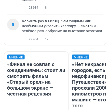
28 934
8
Кормить раз в месяц. Чем хищным или
5
необычным украсить квартиру — смотрим
зелёное разнообразие на выставке экзотики
27 404
17
МНЕНИЕ
МНЕНИЕ
«Финал не совпал с
«Нет некрасив
ожиданиями»: стоит ли
городов, есть
смотреть фильм
недофинансиро
«Старый орел» на
Путешественн
большом экране —
проехали 2000
честная рецензия
километров по 
машине — стои
того