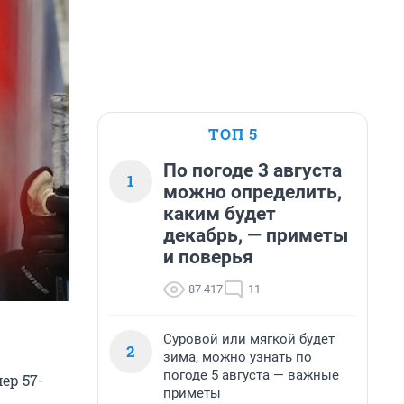
ТОП 5
По погоде 3 августа
1
можно определить,
каким будет
декабрь, — приметы
и поверья
87 417
11
Суровой или мягкой будет
2
зима, можно узнать по
погоде 5 августа — важные
ер 57-
приметы