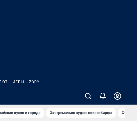
ЛЮТ
ИГРЫ
ZODY
тайская кухня в городе
Экстремально худые новосибирцы
Старт те