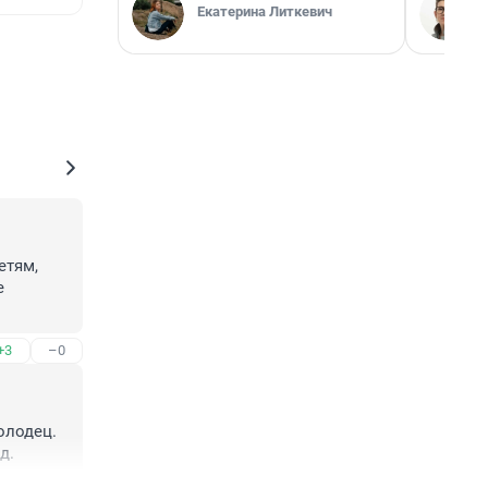
Екатерина Литкевич
тям, 
 
+3
–0
лодец. 
д.