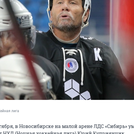
ейная лига
ктября, в Новосибирске на малой арене ЛДС «Сибирь» ум
т НХЛ (Ночная хоккейная лига) Юрий Куприянчик.