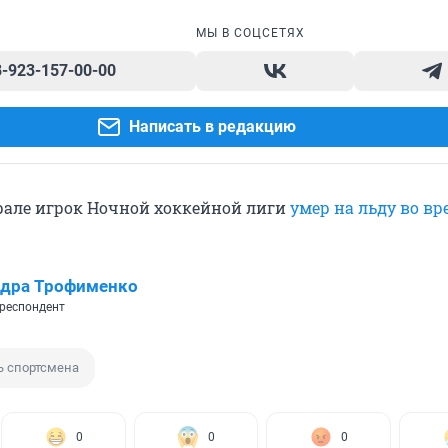
МЫ В СОЦСЕТЯХ
8-923-157-00-00
Написать в редакцию
але игрок Ночной хоккейной лиги
умер на льду во вр
ндра Трофименко
респондент
ь спортсмена
0
0
0