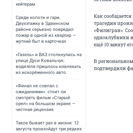
хейтерам
Как сообщается
Среди копоти и гари.
трагедия произ
Двухэтажку в Здвинском
районе серьезно повредил
«Филигран». Соо
пожар в одной из квартир —
одноклубники и
жуткий быт в карточках
ещё 10 минут ег
«Газель» и ВАЗ столкнулись на
улице Дуси Ковальчук:
В региональном
водителя пришлось извлекать
подтвердили ф
из искорёженного авто
«Финал не совпал с
ожиданиями»: стоит ли
смотреть фильм «Старый
орел» на большом экране —
честная рецензия
Такое бывает раз в жизни: 12
августа произойдут три редких