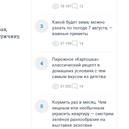
78 197
12
Какой будет зима, можно
3
узнать по погоде 7 августа, —
ая,
важные приметы
мужчину,
57 194
14
Пирожное «Картошка»:
4
классический рецепт в
домашних условиях с тем
самым вкусом из детства
31 032
18
Кормить раз в месяц. Чем
5
хищным или необычным
украсить квартиру — смотрим
зелёное разнообразие на
выставке экзотики