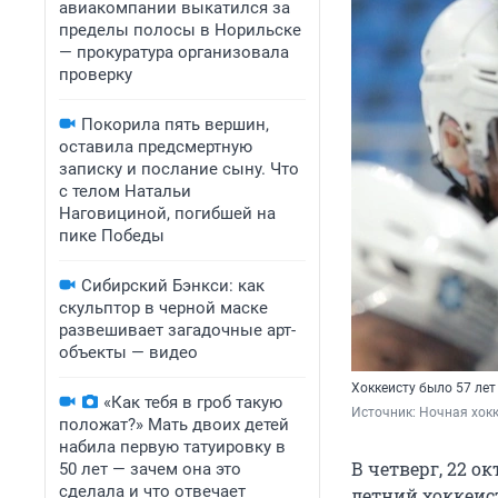
авиакомпании выкатился за
пределы полосы в Норильске
— прокуратура организовала
проверку
Покорила пять вершин,
оставила предсмертную
записку и послание сыну. Что
с телом Натальи
Наговициной, погибшей на
пике Победы
Сибирский Бэнкси: как
скульптор в черной маске
развешивает загадочные арт-
объекты — видео
Хоккеисту было 57 лет
«Как тебя в гроб такую
Источник: 
Ночная хокк
положат?» Мать двоих детей
набила первую татуировку в
В четверг, 22 о
50 лет — зачем она это
сделала и что отвечает
летний хоккеис