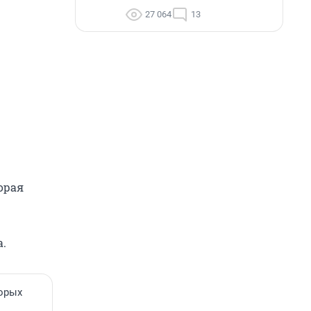
27 064
13
орая
.
торых