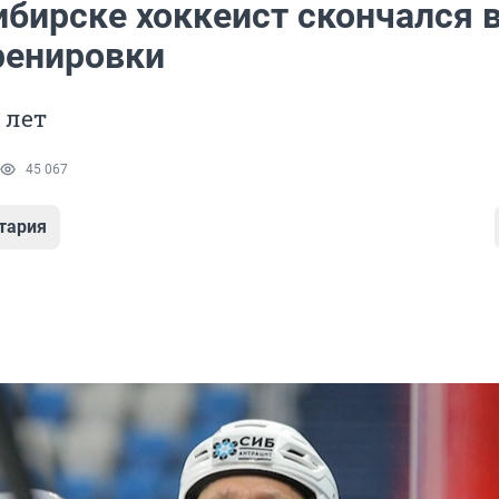
ибирске хоккеист скончался 
ренировки
 лет
45 067
тария