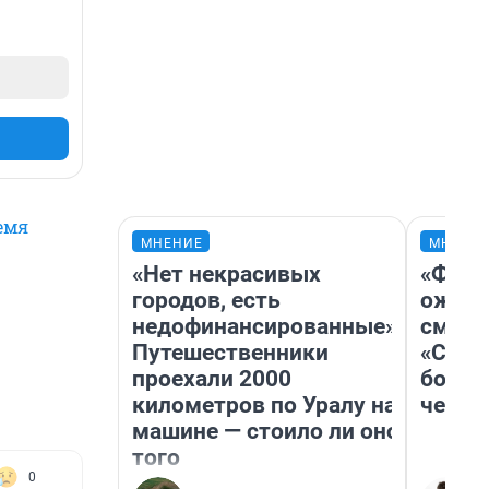
емя
МНЕНИЕ
МНЕНИ
«Нет некрасивых
«Фина
городов, есть
ожида
недофинансированные».
смотр
Путешественники
«Стар
проехали 2000
больш
километров по Уралу на
честн
машине — стоило ли оно
того
0