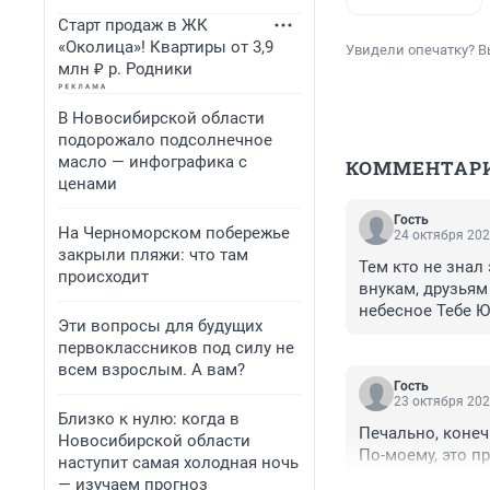
Старт продаж в ЖК
«Околица»! Квартиры от 3,9
Увидели опечатку? В
млн ₽ р. Родники
В Новосибирской области
подорожало подсолнечное
масло — инфографика с
КОММЕНТАР
ценами
Гость
На Черноморском побережье
24 октября 202
закрыли пляжи: что там
Тем кто не знал 
происходит
внукам, друзьям
небесное Тебе 
Эти вопросы для будущих
первоклассников под силу не
всем взрослым. А вам?
Гость
23 октября 202
Близко к нулю: когда в
Печально, конеч
Новосибирской области
По-моему, это пр
наступит самая холодная ночь
— изучаем прогноз