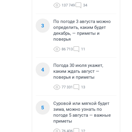
137 749
34
По погоде 3 августа можно
3
определить, каким будет
декабрь, — приметы и
поверья
86 713
11
Погода 30 июля укажет,
4
каким ждать август —
поверья и приметы
77 331
13
Суровой или мягкой будет
5
зима, можно узнать по
погоде 5 августа — важные
приметы
76 406
12