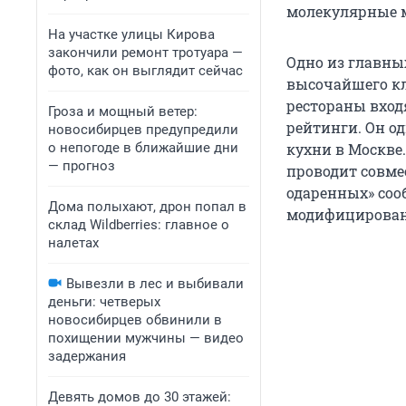
молекулярные м
На участке улицы Кирова
закончили ремонт тротуара —
Одно из главны
фото, как он выглядит сейчас
высочайшего кла
рестораны вход
Гроза и мощный ветер:
рейтинги. Он од
новосибирцев предупредили
о непогоде в ближайшие дни
кухни в Москве
— прогноз
проводит совме
одаренных» соо
Дома полыхают, дрон попал в
модифицирован
склад Wildberries: главное о
налетах
Вывезли в лес и выбивали
деньги: четверых
новосибирцев обвинили в
похищении мужчины — видео
задержания
Девять домов до 30 этажей: