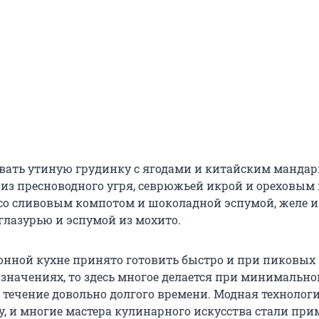
вать утиную грудинку с ягодами и китайским манда
у из пресноводного угря, севрюжьей икрой и ореховым
 со сливовым компотом и шоколадной эспумой, желе и 
глазурью и эспумой из мохито.
онной кухне принято готовить быстро и при пиковых
значениях, то здесь многое делается при минимально
в течение довольно долгого времени. Модная технолог
у, и многие мастера кулинарного искусства стали при