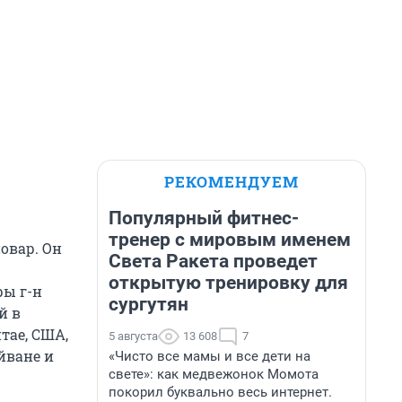
РЕКОМЕНДУЕМ
Популярный фитнес-
тренер с мировым именем
овар. Он
Света Ракета проведет
открытую тренировку для
ры г-н
сургутян
й в
тае, США,
5 августа
13 608
7
йване и
«Чисто все мамы и все дети на
свете»: как медвежонок Момота
покорил буквально весь интернет.