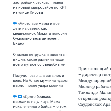
застройщик раскрыл планы
на новый микрорайон по КРТ
на улице Кирова
«Чисто все мамы и все
дети на свете»: как
медвежонок Момота покорил
буквально весь интернет.
Видео
Опасная петрушка и ядовитая
вишня: какие растения чаще
всего путают со съедобными
Приезжающий в 
– директор гас
Получил разряд в затылок и
Международной 
шею. На Алтае мужчина чудом
выжил после удара молнии
Мюллер работал
Таиланде, Мала
«Долго боялась
открывал ресто
выходить на улицу». Мама
Саудовской Ара
искалеченного бойца — о том,