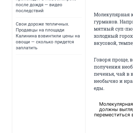
после дождя — видео
последствий
Молекулярная к
гурманов. Напр
Свои дороже тепличных.
мятный суп-пюре
Продавцы на площади
холодный горох
Калинина взвинтили цены на
овощи — сколько придется
вкусовой, темп
заплатить
Говоря проще, 
получения необ
печенья, чай в 
необычно и нрав
еды.
Молекулярная
должны выгля
переместиться в