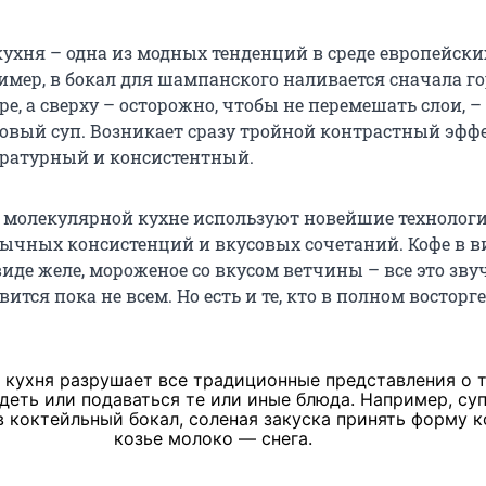
ухня – одна из модных тенденций в среде европейски
имер, в бокал для шампанского наливается сначала г
, а сверху – осторожно, чтобы не перемешать слои, –
овый суп. Возникает сразу тройной контрастный эффе
ературный и консистентный.
в молекулярной кухне используют новейшие технолог
ычных консистенций и вкусовых сочетаний. Кофе в в
виде желе, мороженое со вкусом ветчины – все это зву
ится пока не всем. Но есть и те, кто в полном восторге
 кухня разрушает все традиционные представления о т
деть или подаваться те или иные блюда. Например, су
 коктейльный бокал, соленая закуска принять форму к
козье молоко — снега.