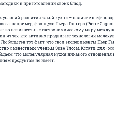
етодики в приготовлении своих блюд.
х условий развития такой кухни – наличие шеф-пова
сса, например, француза Пьера Ганьера (Pierre Gagnair
ят во все известные гастрономическому миру между
ин из тех, кто активно продвигает технологии молек
. Любопытен тот факт, что свои эксперименты Пьер Га
стно с известным ученым Эрве Тисом. Кстати, для «ос
бщаем, что молекулярная кухня никакого отношения 
ным продуктам не имеет.