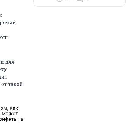
х
орячий
кт:
ии для
иде
чит
 от такой
ом, как
п может
онфеты, а