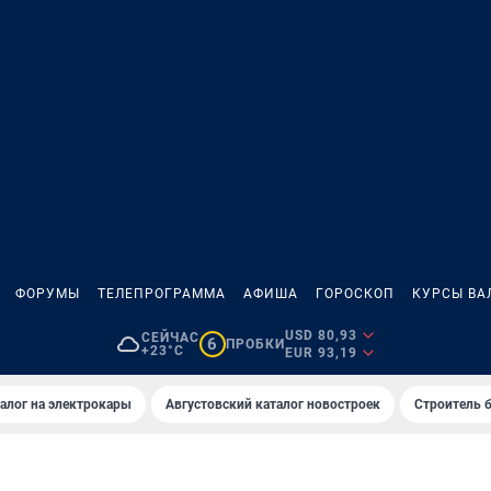
ФОРУМЫ
ТЕЛЕПРОГРАММА
АФИША
ГОРОСКОП
КУРСЫ ВА
USD 80,93
СЕЙЧАС
6
ПРОБКИ
+23°C
EUR 93,19
алог на электрокары
Августовский каталог новостроек
Строитель б