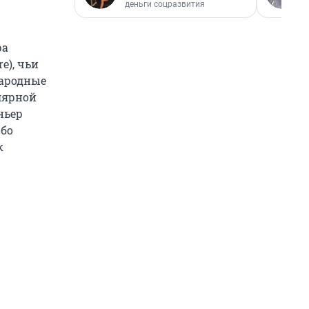
деньги соцразвития
ра
e), чьи
народные
улярной
ньер
обо
к