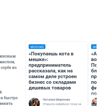
МНЕНИЕ
МНЕНИ
«Покупаешь кота в
«Анал
риновым
мешке»:
вот ч
 маслом,
предприниматель
Почем
сорбе из
рассказала, как на
блокб
самом деле устроен
прова
бизнес со складами
повто
дешевых товаров
фильм
й
полны
ия быстро
Наталья Шорохова
менять
Открыла кофейную точку на