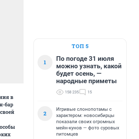
ТОП 5
По погоде 31 июля
1
можно узнать, какой
будет осень, —
народные приметы
158 235
15
ния в
н-бар
Игривые слонопотамы с
 своей
2
характером: новосибирцы
показали своих огромных
пособы
мейн-кунов — фото суровых
рких
питомцев