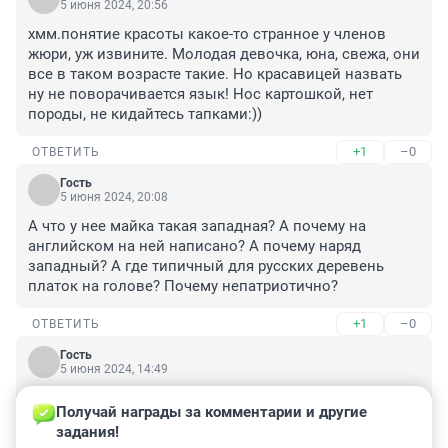
5 июня 2024, 20:56
хмм.понятие красоты какое-то странное у членов 
жюри, уж извините. Молодая девочка, юна, свежа, они 
все в таком возрасте такие. Но красавицей назвать 
ну не поворачивается язык! Нос картошкой, нет 
породы, не кидайтесь тапками:))
+1
–0
ОТВЕТИТЬ
Гость
5 июня 2024, 20:08
А что у нее майка такая западная? А почему на 
английском на ней написано? А почему наряд 
западный? А где типичный для русских деревень 
платок на голове? Почему непатриотично?
+1
–0
ОТВЕТИТЬ
Гость
5 июня 2024, 14:49
Пустынной улицей вдвоём, с тобой куда-то мы идём,

Получай награды за комментарии и другие 
Я курю, а ты конфетки ешь.

задания!
И светят фонари давно, ты говоришь: "Пойдём в 