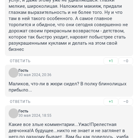
услуг, и даже этому уже не удивляешься. Глазки 
мелкие, широколицая. Наложили макияж, придали 
глазкам выразительность и не более того. Ну и что 
там в ней такого особенного. А самое главное 
торопится и обидное, что они сегодня совершенно не 
дорожат своим прекрасным возврастом - детством, 
которое так быстро уходит, наровят побыстрее стать 
разукрашенными куклами и делать на этом свой 
бизнес
+1
–0
ОТВЕТИТЬ
Гость
30 мая 2024, 20:36
Маликов, что-ли в жюри сидел? В полку блинолицых 
прибыло...
+1
–0
ОТВЕТИТЬ
Гость
30 мая 2024, 18:55
Какие все злые комментарии...Ужас!Прелестная 
девчонка!А будущее...никто не знает и не заглянет в 
него,по разному бывает...Вам бы как повелось...учеба 