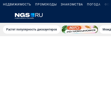
НЕДВИЖИМОСТЬ
ПРОМОКОДЫ
ЗНАКОМСТВА
ПОГОДА
ФО
Растет популярность дискаунтеров
Межд