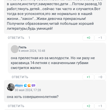
в школе,институт,замужество,дети ...Потом развод,10 
работ,тянуть детей...сейчас так часто и случается.Вот 
тогда все успокоятся,это же нормально в нашей 
жизни..."закон"...Живи девочка прекрасным!
Получили образование,читай побольше хорошей 
литературы,будь умницей!
+0
–1
ОТВЕТИТЬ
1
Гость
4 июня 2024, 10:48
она прелестная из-за молодости. Но ни разу не 
красавица.14-летняя с накаченными губами 
смотрится жалко
+1
–0
ОТВЕТИТЬ
alippa
30 мая 2024, 17:28
она хоть совершеннолетняя?
+2
–1
ОТВЕТИТЬ