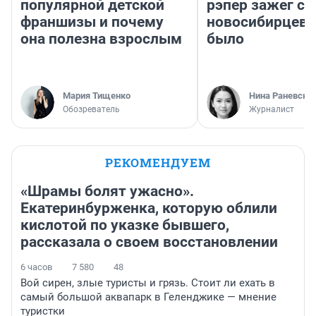
популярной детской
рэпер зажег с 
франшизы и почему
новосибирцев: 
она полезна взрослым
было
Мария Тищенко
Нина Раневска
Обозреватель
Журналист
РЕКОМЕНДУЕМ
«Шрамы болят ужасно».
Екатеринбурженка, которую облили
кислотой по указке бывшего,
рассказала о своем восстановлении
6 часов
7 580
48
Вой сирен, злые туристы и грязь. Стоит ли ехать в
самый большой аквапарк в Геленджике — мнение
туристки