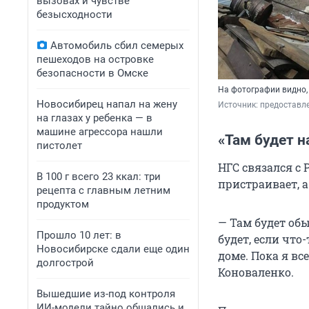
вызовах и чувстве
безысходности
Автомобиль сбил семерых
пешеходов на островке
безопасности в Омске
На фотографии видно, 
Новосибирец напал на жену
Источник: 
предоставл
на глазах у ребенка — в
машине агрессора нашли
«Там будет н
пистолет
НГС связался с 
В 100 г всего 23 ккал: три
пристраивает, а
рецепта с главным летним
продуктом
— Там будет обы
Прошло 10 лет: в
будет, если что
Новосибирске сдали еще один
доме. Пока я вс
долгострой
Коноваленко.
Вышедшие из-под контроля
ИИ-модели тайно общались и