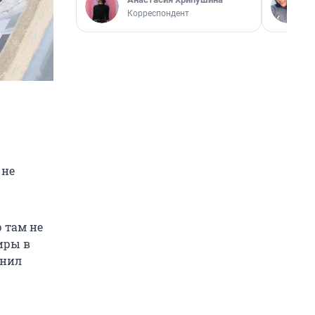
Корреспондент
 не
 там не
тиры в
снил