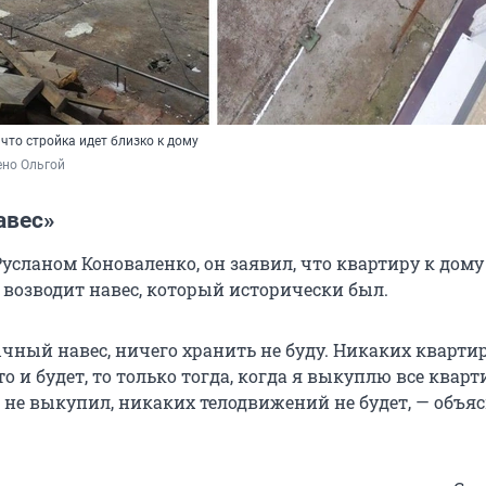
что стройка идет близко к дому
ено Ольгой
авес»
Русланом Коноваленко, он заявил, что квартиру к дому
 возводит навес, который исторически был.
чный навес, ничего хранить не буду. Никаких квартир
-то и будет, то только тогда, когда я выкуплю все квар
е не выкупил, никаких телодвижений не будет, — объя