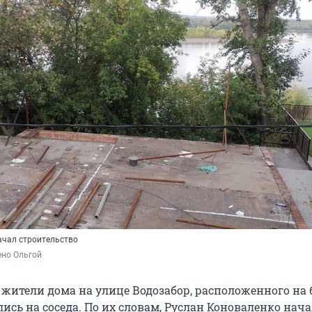
ачал строительство
ено Ольгой
 жители дома на улице Водозабор, расположенного на 
ись на соседа. По их словам, Руслан Коноваленко нач