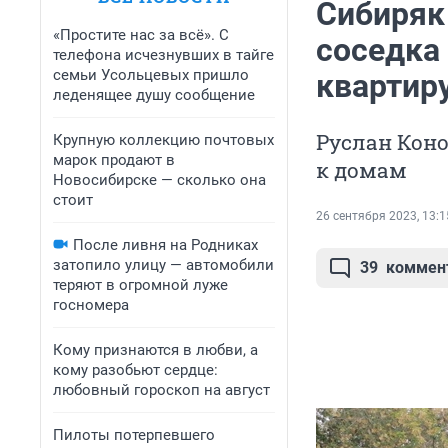
Сибиряк 
«Простите нас за всё». С
соседка 
телефона исчезнувших в тайге
семьи Усольцевых пришло
квартир
леденящее душу сообщение
Руслан Коно
Крупную коллекцию почтовых
марок продают в
к домам
Новосибирске — сколько она
стоит
26 сентября 2023, 13:1
После ливня на Родниках
затопило улицу — автомобили
39
коммен
теряют в огромной луже
госномера
Кому признаются в любви, а
кому разобьют сердце:
любовный гороскоп на август
Пилоты потерпевшего