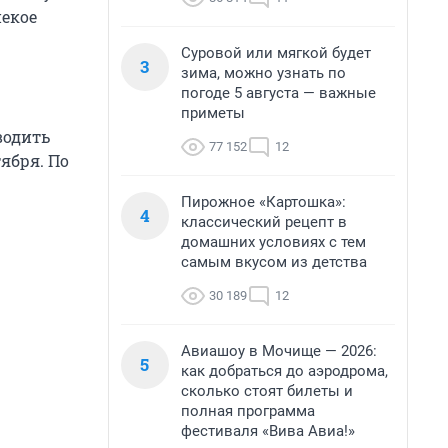
некое
Суровой или мягкой будет
3
зима, можно узнать по
погоде 5 августа — важные
приметы
водить
77 152
12
ября. По
Пирожное «Картошка»:
4
классический рецепт в
домашних условиях с тем
самым вкусом из детства
30 189
12
Авиашоу в Мочище — 2026:
5
как добраться до аэродрома,
сколько стоят билеты и
полная программа
фестиваля «Вива Авиа!»