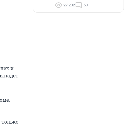
27 232
50
онек и
 выпадет
оме.
к только