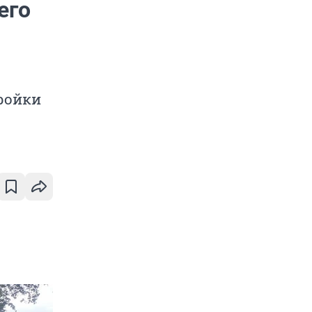
его
ройки