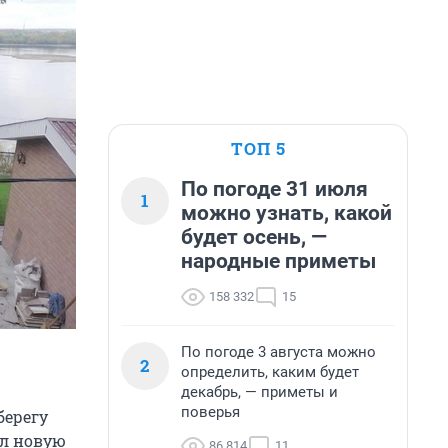
ТОП 5
По погоде 31 июля
1
можно узнать, какой
будет осень, —
народные приметы
158 332
15
По погоде 3 августа можно
2
определить, каким будет
декабрь, — приметы и
поверья
берегу
ал новую
86 814
11