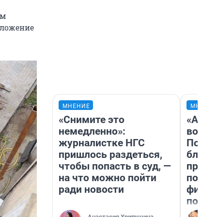
ам
оложение
МНЕНИЕ
МНЕНИ
«Снимите это
«Анал
немедленно»:
вот ч
журналистке НГС
Почем
пришлось раздеться,
блокб
чтобы попасть в суд, —
прова
на что можно пойти
повто
ради новости
фильм
полны
Анастасия Хрипушина