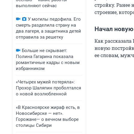
стройку. Ранее 
выполняют сейчас
строение, котор
У могилы педофила. Его
смерть разделила страну на
Начал новую
два лагеря, а защитника детей
отправила за решетку
Как рассказала 
новую постройку
Больше не скрывает:
ее словам, мужч
Полина Гагарина показала
романтичные кадры с новым
избранником
«Четырех мужей потеряла»:
Прохор Шаляпин проболтался
о новой возлюбленной
«В Красноярске жираф есть, в
Новосибирске — нет».
Горожане— о вечном выборе
столицы Сибири