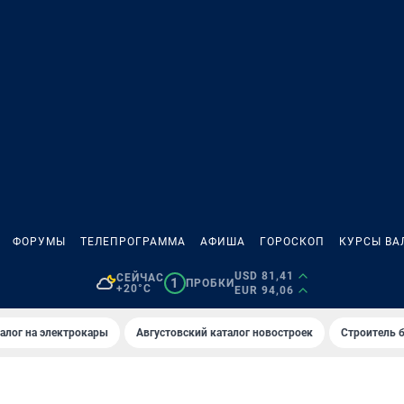
ФОРУМЫ
ТЕЛЕПРОГРАММА
АФИША
ГОРОСКОП
КУРСЫ ВА
USD 81,41
СЕЙЧАС
1
ПРОБКИ
+20°C
EUR 94,06
алог на электрокары
Августовский каталог новостроек
Строитель б