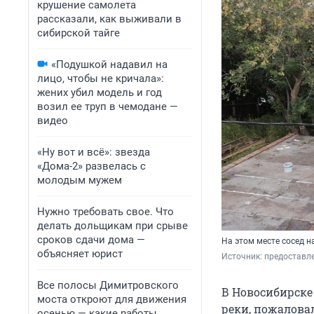
крушение самолета
рассказали, как выживали в
сибирской тайге
«Подушкой надавил на
лицо, чтобы не кричала»:
жених убил модель и год
возил ее труп в чемодане —
видео
«Ну вот и всё»: звезда
«Дома-2» развелась с
молодым мужем
Нужно требовать свое. Что
делать дольщикам при срыве
сроков сдачи дома —
На этом месте сосед н
объясняет юрист
Источник: 
предоставл
Все полосы Димитровского
В Новосибирске
моста откроют для движения
реки, пожаловал
осенью — какие работы