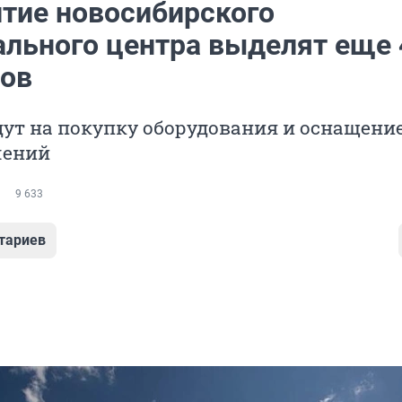
итие новосибирского
ального центра выделят еще 
ов
ут на покупку оборудования и оснащени
лений
9 633
тариев