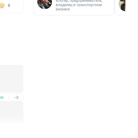
Блогер, предприниматель,
владелец в транспортном
0
бизнесе
+0
–0
+0
–0