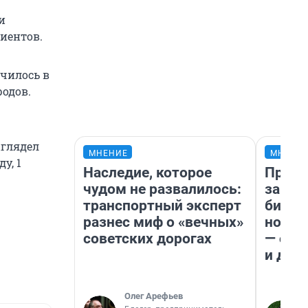
и
иентов.
чилось в
родов.
ыглядел
МНЕНИЕ
МНЕНИ
у, 1
Наследие, которое
Прода
чудом не развалилось:
запла
транспортный эксперт
бизне
разнес миф о «вечных»
новый
советских дорогах
— он 
и даж
Олег Арефьев