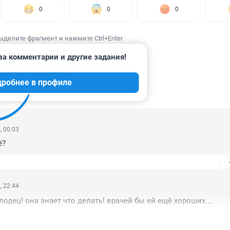
0
0
0
ыделите фрагмент и нажмите Ctrl+Enter
за комментарии и другие задания!
дробнее в профиле
ИИ
26
, 00:03
ё?
, 22:44
одец! она знает что делать! врачей бы ей ещё хороших....