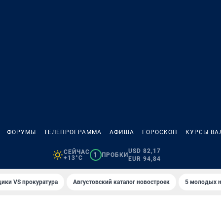
ФОРУМЫ
ТЕЛЕПРОГРАММА
АФИША
ГОРОСКОП
КУРСЫ ВА
USD 82,17
СЕЙЧАС
1
ПРОБКИ
+13°C
EUR 94,84
ики VS прокуратура
Августовский каталог новостроек
5 молодых н