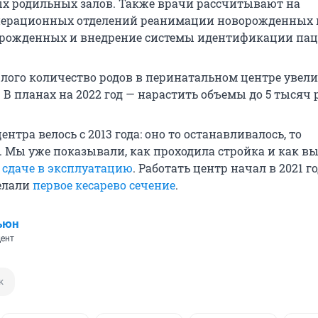
 родильных залов. Также врачи рассчитывают на
перационных отделений реанимации новорожденных 
орожденных и внедрение системы идентификации пац
лого количество родов в перинатальном центре увели
8. В планах на 2022 год — нарастить объемы до 5 тысяч 
ентра велось с 2013 года: оно то останавливалось, то
. Мы уже показывали, как проходила стройка и как в
и
сдаче в эксплуатацию
. Работать центр начал в 2021 год
елали
первое кесарево сечение
.
ьюн
ент
к