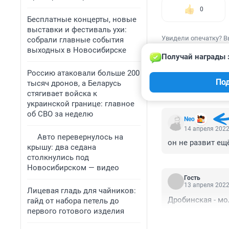
0
Бесплатные концерты, новые
выставки и фестиваль ухи:
Увидели опечатку? В
собрали главные события
выходных в Новосибирске
Получай награды 
Россию атаковали больше 200
По
тысяч дронов, а Беларусь
КОММЕНТАР
стягивает войска к
украинской границе: главное
об СВО за неделю
Nео
14 апреля 2022
Авто перевернулось на
он не развит ещ
крышу: два седана
столкнулись под
Новосибирском — видео
Гость
13 апреля 2022
Лицевая гладь для чайников:
Дробинская - мол
гайд от набора петель до
первого готового изделия