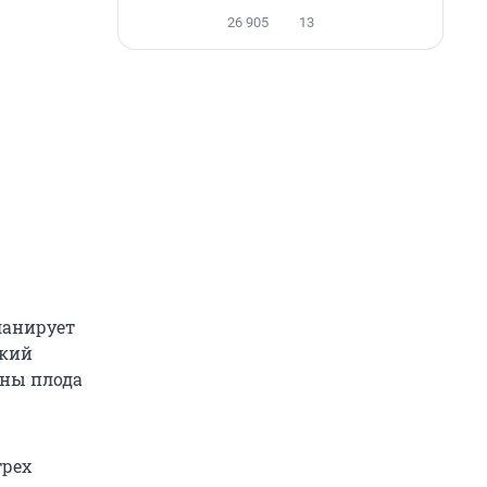
26 905
13
ланирует
ский
аны плода
трех