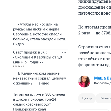
индивидуальных
дооснащение о
патологии нов
«Чтобы нас носили на
По итогам прош
ручках, мы любим»: нерпа
2 раза — до 379
Сергеевна, которую спасли
бельком, стала звездой Сети.
Видео
Строительство ц
Старт продаж в ЖК
возобновлялось
«Околица»! Квартиры от 3,9
этот объект пр
млн ₽ р. Родники
февраля там сд
В Калининском районе
Маша В
неизвестный сорвал цепочку
с женщины — видео
Корреспонд
Тигры на пляже и 300 оленей
Центр
Ребено
в дикой природе: топ-24
самых красивых бухт
Приморского края