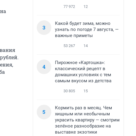
77 972
12
 на
Какой будет зима, можно
3
узнать по погоде 7 августа, —
важные приметы
53 267
14
ования
рублей.
Пирожное «Картошка»:
ения,
4
классический рецепт в
ба
домашних условиях с тем
самым вкусом из детства
30 805
15
Кормить раз в месяц. Чем
5
хищным или необычным
украсить квартиру — смотрим
зелёное разнообразие на
выставке экзотики