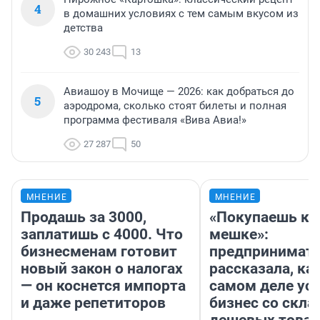
4
в домашних условиях с тем самым вкусом из
детства
30 243
13
Авиашоу в Мочище — 2026: как добраться до
5
аэродрома, сколько стоят билеты и полная
программа фестиваля «Вива Авиа!»
27 287
50
МНЕНИЕ
МНЕНИЕ
Продашь за 3000,
«Покупаешь ко
заплатишь с 4000. Что
мешке»:
бизнесменам готовит
предпринимат
новый закон о налогах
рассказала, как
— он коснется импорта
самом деле ус
и даже репетиторов
бизнес со скл