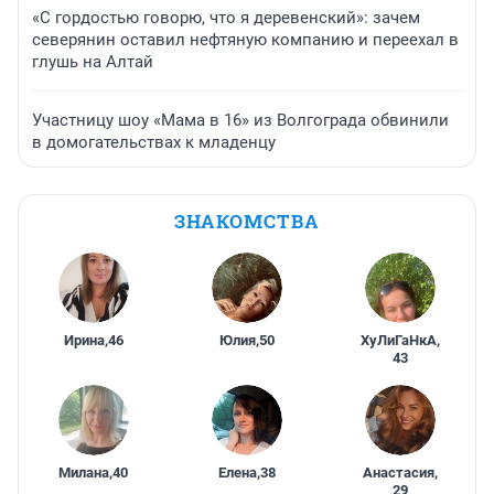
«С гордостью говорю, что я деревенский»: зачем
северянин оставил нефтяную компанию и переехал в
глушь на Алтай
Участницу шоу «Мама в 16» из Волгограда обвинили
в домогательствах к младенцу
ЗНАКОМСТВА
Ирина
,
46
Юлия
,
50
ХуЛиГаНкА
,
43
Милана
,
40
Елена
,
38
Анастасия
,
29