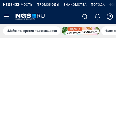
НЕДВИЖИМОСТЬ
ПРОМОКОДЫ
ЗНАКОМСТВА
ПОГОДА
ФО
«Майские» против подставщиков
Налог 