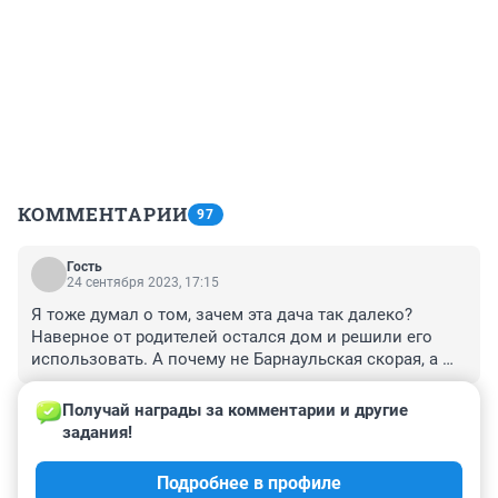
КОММЕНТАРИИ
97
Гость
24 сентября 2023, 17:15
Я тоже думал о том, зачем эта дача так далеко? 
Наверное от родителей остался дом и решили его 
использовать. А почему не Барнаульская скорая, а 
Бийская? Видимо дачка то далеко стоит.
+0
–0
Получай награды за комментарии и другие 
задания!
Гость
24 сентября 2023, 15:10
Подробнее в профиле
Как можно случаенно? Баловался или спецом