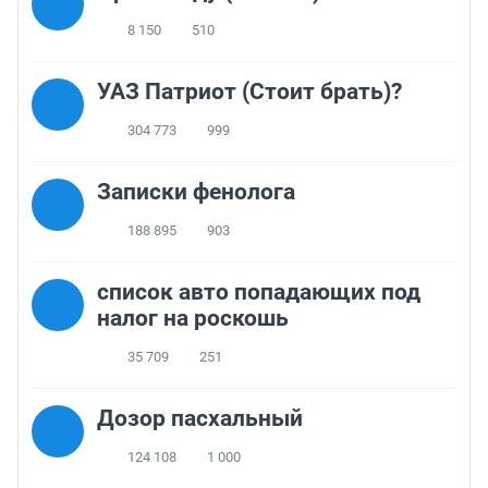
8 150
510
УАЗ Патриот (Стоит брать)?
304 773
999
Записки фенолога
188 895
903
список авто попадающих под
налог на роскошь
35 709
251
Дозор пасхальный
124 108
1 000