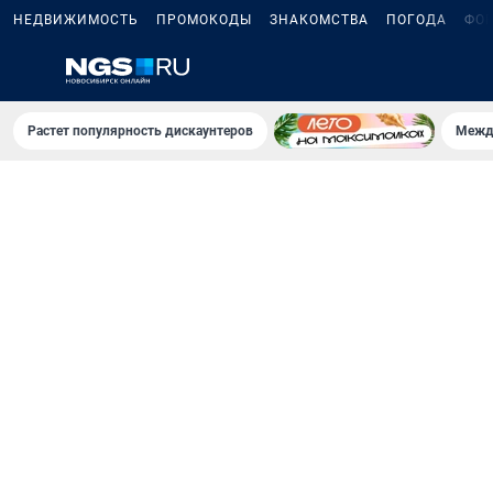
НЕДВИЖИМОСТЬ
ПРОМОКОДЫ
ЗНАКОМСТВА
ПОГОДА
ФО
Растет популярность дискаунтеров
Межд