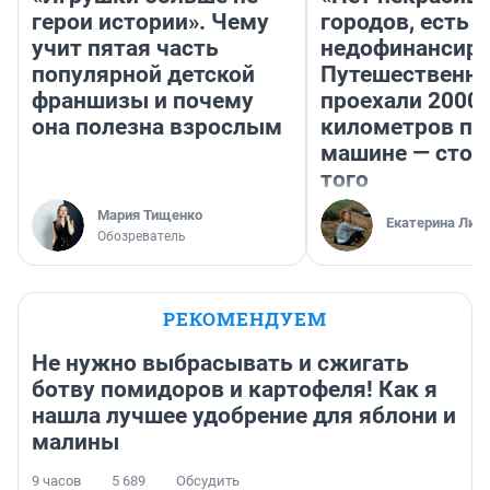
герои истории». Чему
городов, есть
учит пятая часть
недофинансиро
популярной детской
Путешественн
франшизы и почему
проехали 2000
она полезна взрослым
километров по 
машине — стои
того
Мария Тищенко
Екатерина Лит
Обозреватель
РЕКОМЕНДУЕМ
Не нужно выбрасывать и сжигать
ботву помидоров и картофеля! Как я
нашла лучшее удобрение для яблони и
малины
9 часов
5 689
Обсудить