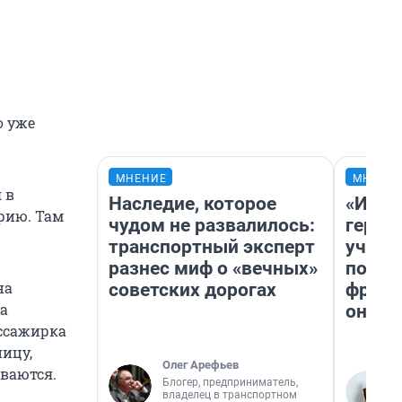
о уже
МНЕНИЕ
МНЕНИ
 в
Наследие, которое
«Игру
рию. Там
чудом не развалилось:
герои
транспортный эксперт
учит 
разнес миф о «вечных»
попул
на
советских дорогах
франш
ба
она п
ассажирка
ницу,
Олег Арефьев
иваются.
Блогер, предприниматель,
владелец в транспортном