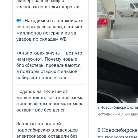
эксперт разнес миф о
«вечных» советских дорогах
«Находимся в заложниках»:
селлеры рассказали, сколько
миллионов потеряли из-за
ударов по складам WB
«Аналоговая жизнь — вот что
нам нужно». Почему новые
блокбастеры проваливаются,
а повторы старых фильмов
собирают полные залы
Подарок на 18-летие от
мошенников: как новая схема
с «переоформлением» номера
В Новосибирске фурго
оставит вас без денег
Источник: 
«АСТ-54 Blac
Заплатят по полной:
В Новосибирске 
новосибирских владельцев
электрокаров оставили без
на пересечении 