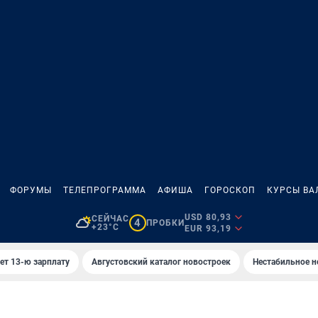
ФОРУМЫ
ТЕЛЕПРОГРАММА
АФИША
ГОРОСКОП
КУРСЫ ВА
USD 80,93
СЕЙЧАС
4
ПРОБКИ
+23°C
EUR 93,19
ет 13-ю зарплату
Августовский каталог новостроек
Нестабильное н