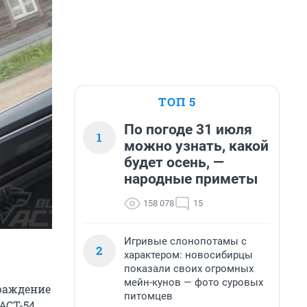
ТОП 5
По погоде 31 июля
1
можно узнать, какой
будет осень, —
народные приметы
158 078
15
Игривые слонопотамы с
2
характером: новосибирцы
показали своих огромных
мейн-кунов — фото суровых
граждение
питомцев
АСТ-54