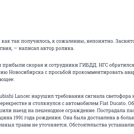
 как так получилось, к сожалению, непонятно. Заснят
твия, — написал автор ролика.
и прибыли скорая и сотрудники ГИБДД. НГС обратился
ию Новосибирска с просьбой прокомментировать ава
ющее:
ubishi Lancer нарушил требования сигнала светофора 
рекрестке и столкнулся с автомобилем Fiat Ducato. О
шили наезд на пешеходное ограждение. Пострадала п
нщина 1991 года рождения. Она была доставлена в боль
енных травм не уточняется. Обстоятельства устанавл