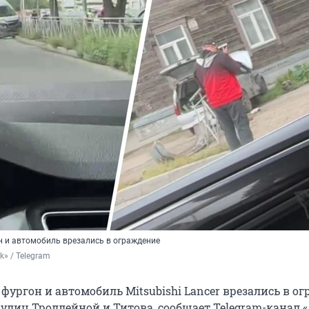
н и автомобиль врезались в ограждение
k» / Telegram
фургон и автомобиль Mitsubishi Lancer врезались в о
улиц Троллейной и Титова, сообщает Telegram-канал «