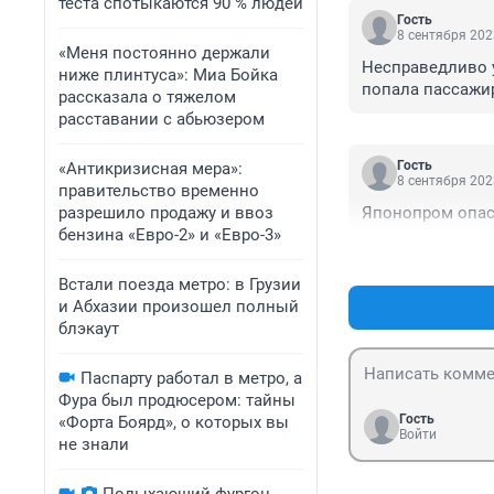
теста спотыкаются 90 % людей
Гость
8 сентября 202
«Меня постоянно держали
Несправедливо у
ниже плинтуса»: Миа Бойка
попала пассажир
рассказала о тяжелом
расставании с абьюзером
Гость
«Антикризисная мера»:
8 сентября 202
правительство временно
разрешило продажу и ввоз
Японопром опас
бензина «Евро-2» и «Евро-3»
Встали поезда метро: в Грузии
и Абхазии произошел полный
блэкаут
Паспарту работал в метро, а
Фура был продюсером: тайны
Гость
«Форта Боярд», о которых вы
Войти
не знали