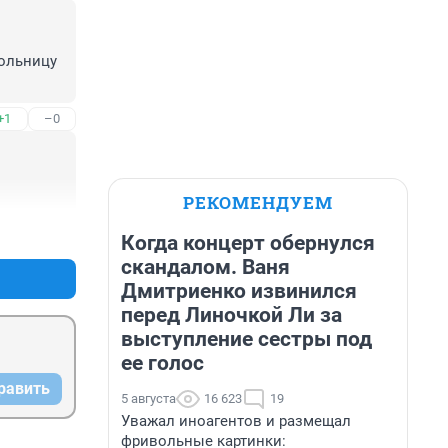
ольницу 
+1
–0
РЕКОМЕНДУЕМ
+0
–0
Когда концерт обернулся
скандалом. Ваня
Дмитриенко извинился
перед Линочкой Ли за
выступление сестры под
ее голос
равить
5 августа
16 623
19
Уважал иноагентов и размещал
фривольные картинки: