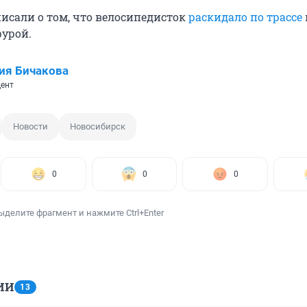
писали о том, что велосипедисток
раскидало по трассе
фурой.
ия Бичакова
ент
Новости
Новосибирск
0
0
0
ыделите фрагмент и нажмите Ctrl+Enter
ИИ
13