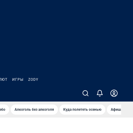
ЛЮТ
ИГРЫ
ZODY
ебо
Алкоголь без алкоголя
Куда полететь осенью
Афиша на ав