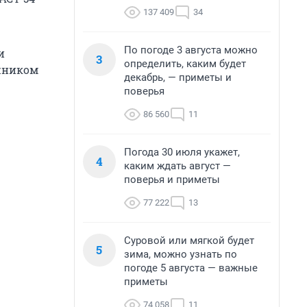
137 409
34
По погоде 3 августа можно
и
3
определить, каким будет
ажником
декабрь, — приметы и
поверья
86 560
11
Погода 30 июля укажет,
4
каким ждать август —
поверья и приметы
77 222
13
Суровой или мягкой будет
5
зима, можно узнать по
погоде 5 августа — важные
приметы
74 058
11