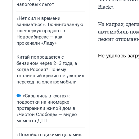
налоговых льгот
Black».
«Нет сил и времени
На кадрах, сдел
заниматься». Тюнингованную
«шестерку» продают в
автомобиль пом
Новосибирске — как
лежит отломанн
прокачали «Ладу»
Не удалось загр
Китай попрощается с
бензином через 2–3 года, а
когда Россия? Почему
топливный кризис не ускорил
переход на электромобили
«Скрылись в кустах»:
подростки на иномарке
протаранили жилой дом в
«Чистой Слободе» — видео
момента ДТП
«Помойка с дикими ценами».