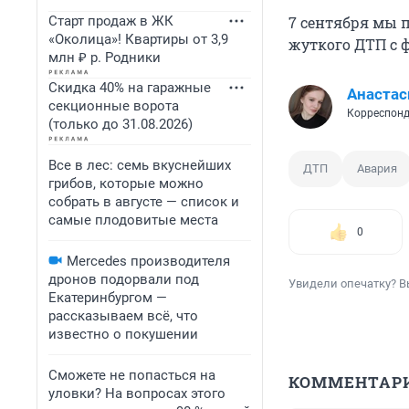
Старт продаж в ЖК
7 сентября мы 
«Околица»! Квартиры от 3,9
жуткого ДТП с 
млн ₽ р. Родники
Скидка 40% на гаражные
Анастас
секционные ворота
Корреспонд
(только до 31.08.2026)
Все в лес: семь вкуснейших
ДТП
Авария
грибов, которые можно
собрать в августе — список и
самые плодовитые места
0
Mercedes производителя
дронов подорвали под
Увидели опечатку? В
Екатеринбургом —
рассказываем всё, что
известно о покушении
Сможете не попасться на
КОММЕНТАР
уловки? На вопросах этого