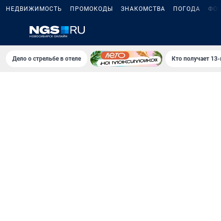
НЕДВИЖИМОСТЬ
ПРОМОКОДЫ
ЗНАКОМСТВА
ПОГОДА
ФО
Дело о стрельбе в отеле
Кто получает 13-