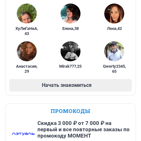
ХуЛиГаНкА
,
Елена
,
38
Лена
,
42
43
Анастасия
,
Mirak777
,
25
Qwerty2345
,
29
65
Начать знакомиться
ПРОМОКОДЫ
Скидка 3 000 ₽ от 7 000 ₽ на
первый и все повторные заказы по
промокоду МОМЕНТ