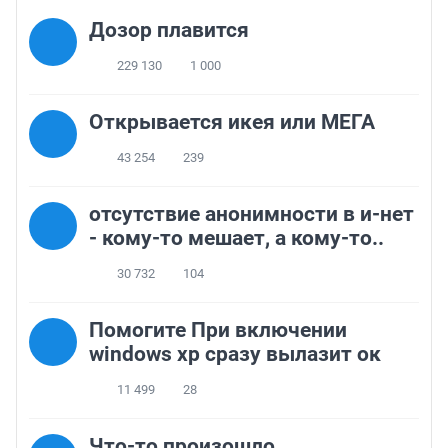
Дозор плавится
229 130
1 000
Открывается икея или МЕГА
43 254
239
отсутствие анонимности в и-нет
- кому-то мешает, а кому-то..
30 732
104
Помогите При включении
windows xp сразу вылазит ок
11 499
28
Что-то произошло....