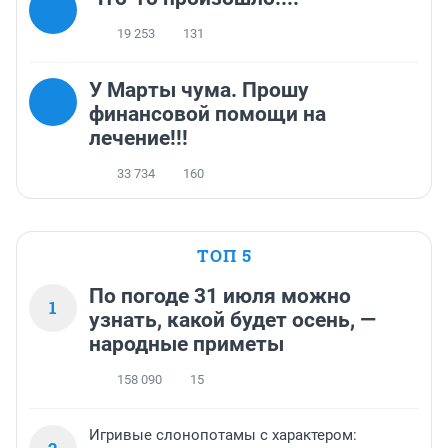
19 253
131
У Марты чума. Прошу
финансовой помощи на
лечение!!!
33 734
160
ТОП 5
По погоде 31 июля можно
1
узнать, какой будет осень, —
народные приметы
158 090
15
Игривые слонопотамы с характером: