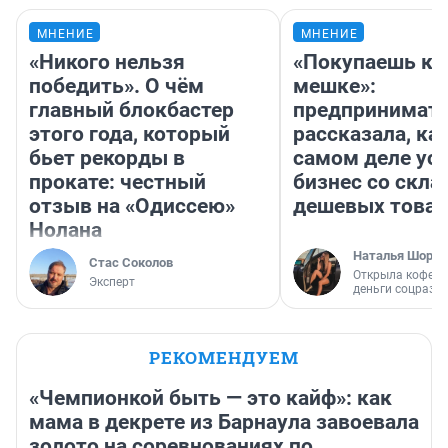
МНЕНИЕ
МНЕНИЕ
«Никого нельзя
«Покупаешь ко
победить». О чём
мешке»:
главный блокбастер
предпринимат
этого года, который
рассказала, как
бьет рекорды в
самом деле ус
прокате: честный
бизнес со скл
отзыв на «Одиссею»
дешевых това
Нолана
Наталья Шорох
Стас Соколов
Открыла кофейн
Эксперт
деньги соцразв
РЕКОМЕНДУЕМ
«Чемпионкой быть — это кайф»: как
мама в декрете из Барнаула завоевала
золото на соревнованиях по