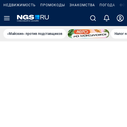
НЕДВИЖИМОСТЬ
ПРОМОКОДЫ
ЗНАКОМСТВА
ПОГОДА
ФО
«Майские» против подставщиков
Налог 