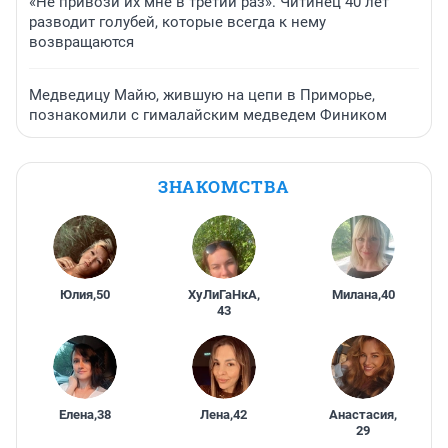
«Не привози их мне в третий раз». Читинец 40 лет
разводит голубей, которые всегда к нему
возвращаются
Медведицу Майю, жившую на цепи в Приморье,
познакомили с гималайским медведем Фиником
ЗНАКОМСТВА
Юлия
,
50
ХуЛиГаНкА
,
Милана
,
40
43
Елена
,
38
Лена
,
42
Анастасия
,
29