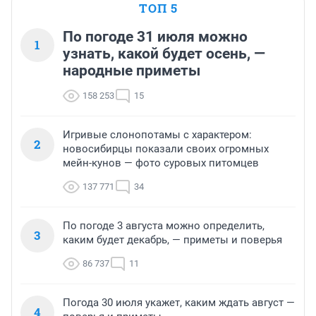
ТОП 5
По погоде 31 июля можно
1
узнать, какой будет осень, —
народные приметы
158 253
15
Игривые слонопотамы с характером:
2
новосибирцы показали своих огромных
мейн-кунов — фото суровых питомцев
137 771
34
По погоде 3 августа можно определить,
3
каким будет декабрь, — приметы и поверья
86 737
11
Погода 30 июля укажет, каким ждать август —
4