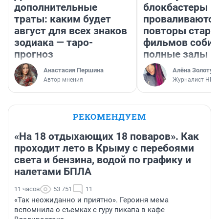
дополнительные
блокбастеры
траты: каким будет
проваливаются,
август для всех знаков
повторы стары
зодиака — таро-
фильмов соби
прогноз
полные залы
Анастасия Першина
Алёна Золотух
Автор мнения
Журналист НГС
РЕКОМЕНДУЕМ
«На 18 отдыхающих 18 поваров». Как
проходит лето в Крыму с перебоями
света и бензина, водой по графику и
налетами БПЛА
11 часов
53 751
11
«Так неожиданно и приятно». Героиня мема
вспомнила о съемках с гуру пикапа в кафе