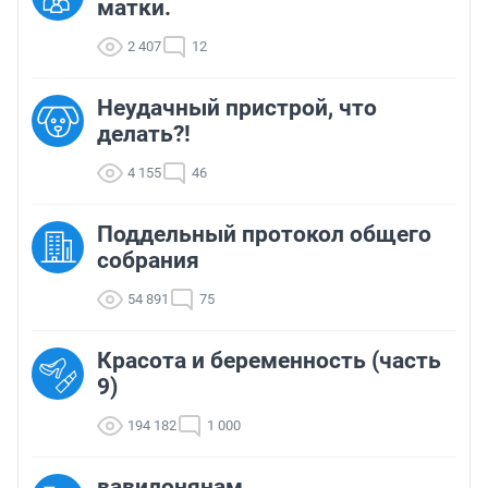
матки.
2 407
12
Неудачный пристрой, что
делать?!
4 155
46
Поддельный протокол общего
собрания
54 891
75
Красота и беременность (часть
9)
194 182
1 000
вавилонянам