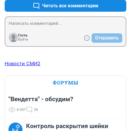
надеюсь так пропустите.

Читать все комментарии
Заранее благодарен.

( редко находит желание что то комментировать, но 
тут ... )
Гость
Отправить
Войти
Новости СМИ2
ФОРУМЫ
"Вендетта" - обсудим?
6 037
26
Контроль раскрытия шейки