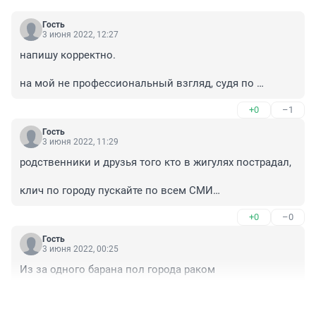
Гость
3 июня 2022, 12:27
напишу корректно.

на мой не профессиональный взгляд, судя по 
имеющимся фото.

+0
–1
ВОДИТЕЛЬ автомобиля МАН, вытеснил

Гость
 ( сознательно выдавил, думаю что да. Или не 
3 июня 2022, 11:29
умышленно , в чём я сомневаюсь - любой поворот 
родственники и друзья того кто в жигулях пострадал,

руля , это прежде всего посмотреть в зеркало после 
чего принятие решения )

клич по городу пускайте по всем СМИ

 на встречку, под СКАНИЮ, того самого водителя 
ЛАДЫ

+0
–0
Минимум кто то один был с регистратором с зади от 
 ( по сути на неминуемую в лице встречного 
той ситуации которая произошла.

грузовика - гибель ).

Гость
3 июня 2022, 00:25
И садить того кто умышленно повёл семя по 
Минимум чтобы я сделал будь моя воля, лишил бы 
Из за одного барана пол города раком
сктотски.
прав на пару лет. с Возмещение ущерба 
пострадавшим.

+3
–0