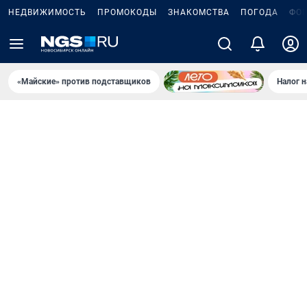
НЕДВИЖИМОСТЬ
ПРОМОКОДЫ
ЗНАКОМСТВА
ПОГОДА
ФО
«Майские» против подставщиков
Налог 