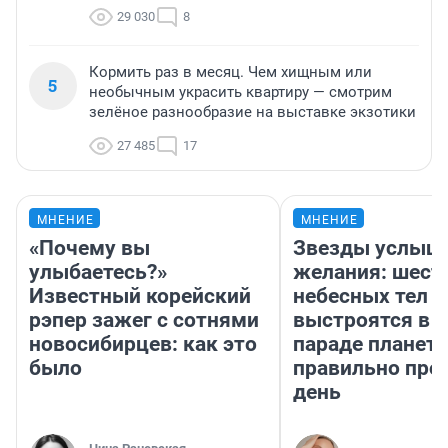
29 030
8
Кормить раз в месяц. Чем хищным или
5
необычным украсить квартиру — смотрим
зелёное разнообразие на выставке экзотики
27 485
17
МНЕНИЕ
МНЕНИЕ
«Почему вы
Звезды услыш
улыбаетесь?»
желания: шест
Известный корейский
небесных тел
рэпер зажег с сотнями
выстроятся в 
новосибирцев: как это
параде планет 
было
правильно про
день