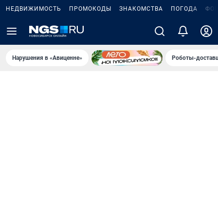
НЕДВИЖИМОСТЬ
ПРОМОКОДЫ
ЗНАКОМСТВА
ПОГОДА
ФО
Нарушения в «Авиценне»
Роботы-доставщ