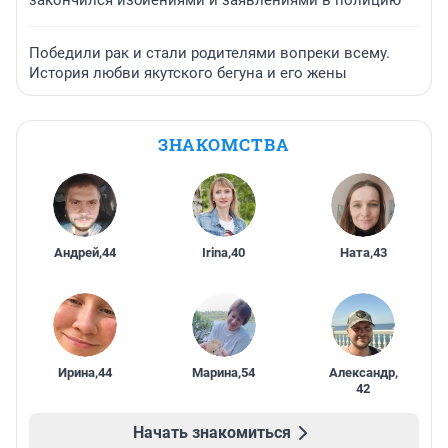
закончился избиениями и заявлениями в полицию
Победили рак и стали родителями вопреки всему.
История любви якутского бегуна и его жены
ЗНАКОМСТВА
Андрей
,
44
Irina
,
40
Ната
,
43
Ирина
,
44
Марина
,
54
Александр
,
42
Начать знакомиться