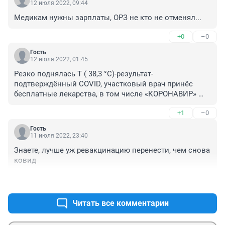
12 июля 2022, 09:44
Медикам нужны зарплаты, ОРЗ не кто не отменял...
+0
–0
Гость
12 июля 2022, 01:45
Резко поднялась T ( 38,3 °C)-результат-
подтверждённый СОVID, участковый врач принёс 
бесплатные лекарства, в том числе «КОРОНАВИР» 
(«Favipiravir”) Прочитала в инете следующее: “ 
+1
–0
Фавипирави́р. Препарат лицензирован в Японии для 
лечения только атипичного (несезонного) гриппа в 
Гость
условиях новых пандемий, в клинической практике 
11 июля 2022, 23:40
он там не применялся.В подавляющем большинстве 
Знаете, лучше уж ревакцинацию перенести, чем снова 
стран мира фавипиравир не используется для 
ковид
лечения COVID-19.В России фавипиравир включен в 
рекомендации по лечению COVID-19 и включен в 
+0
–0
список жизненно необходимых и важнейших 
лекарственных препаратов Минздрава России. В 
Читать все комментарии
июле 2020 года результаты клинических испытаний в 
Японии препарата по лечению COVID-19 по словам 
самого исследователя Yohei Doi "не достигли 