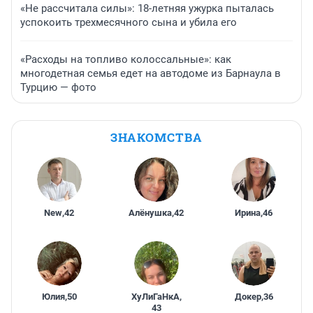
«Не рассчитала силы»: 18-летняя ужурка пыталась
успокоить трехмесячного сына и убила его
«Расходы на топливо колоссальные»: как
многодетная семья едет на автодоме из Барнаула в
Турцию — фото
ЗНАКОМСТВА
New
,
42
Алёнушка
,
42
Ирина
,
46
Юлия
,
50
ХуЛиГаНкА
,
Докер
,
36
43