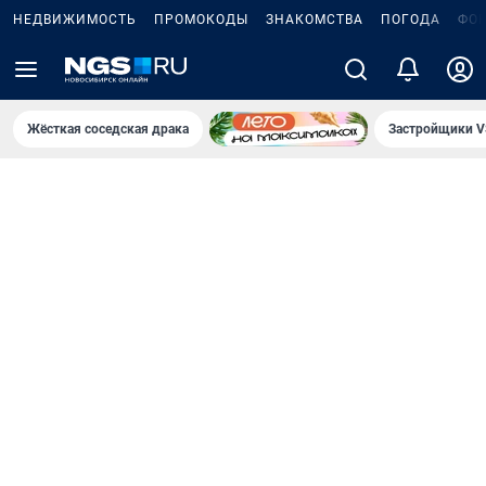
НЕДВИЖИМОСТЬ
ПРОМОКОДЫ
ЗНАКОМСТВА
ПОГОДА
ФО
Жёсткая соседская драка
Застройщики V