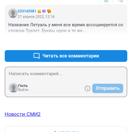
+0
–0
градоначальник такой туповатый парень,? Распыляет 
средства налево и направо. И ничего из желанного 
233143581
не видно. Что- то отложить , четкий план составить. И 
27 апреля 2022, 12:18
т.д. это ведь главная площадь города!
Название Летуаль у меня все время ассоциируется со 
словом Туалет. Буквы одни и те же...
+0
–0
Читать все комментарии
Гость
Отправить
Войти
Новости СМИ2