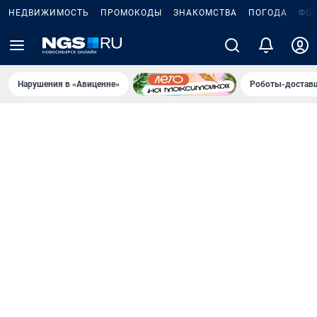
НЕДВИЖИМОСТЬ
ПРОМОКОДЫ
ЗНАКОМСТВА
ПОГОДА
ФО
Нарушения в «Авиценне»
Роботы-доставщ