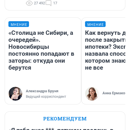
27 492
17
МНЕНИЕ
МНЕНИЕ
«Столица не Сибири, а
Как вернуть де
очередей».
после закрыти
Новосибирцы
ипотеки? Эксп
постоянно попадают в
назвала способ
заторы: откуда они
котором знают
берутся
не все
Александра Бруня
Анна Ермакова
Ведущий корреспондент
РЕКОМЕНДУЕМ