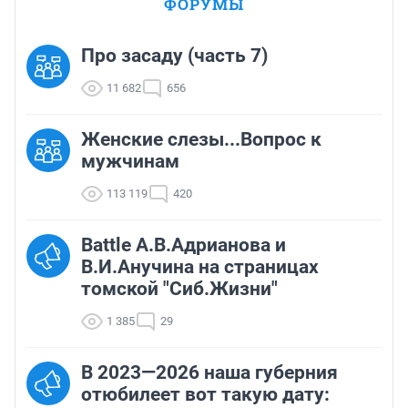
ФОРУМЫ
Про засаду (часть 7)
11 682
656
Женские слезы...Вопрос к
мужчинам
113 119
420
Battle А.В.Адрианова и
В.И.Анучина на страницах
томской "Сиб.Жизни"
1 385
29
В 2023—2026 наша губерния
отюбилеет вот такую дату: