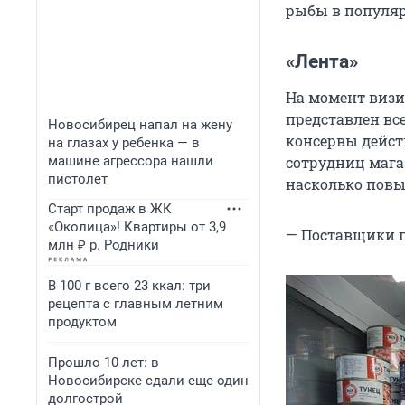
рыбы в популяр
«Лента»
На момент визит
представлен все
Новосибирец напал на жену
консервы дейст
на глазах у ребенка — в
машине агрессора нашли
сотрудниц мага
пистолет
насколько повы
Старт продаж в ЖК
«Околица»! Квартиры от 3,9
— Поставщики п
млн ₽ р. Родники
В 100 г всего 23 ккал: три
рецепта с главным летним
продуктом
Прошло 10 лет: в
Новосибирске сдали еще один
долгострой