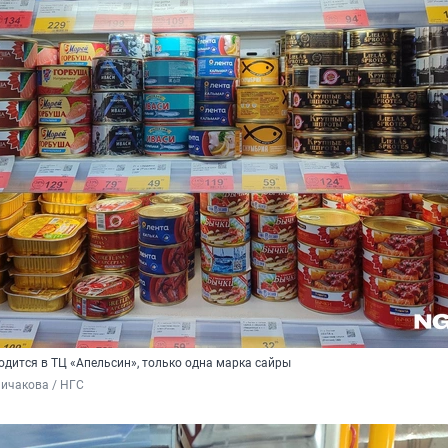
ходится в ТЦ «Апельсин», только одна марка сайры
Бичакова / НГС