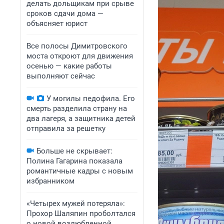
делать дольщикам при срыве
сроков сдачи дома —
объясняет юрист
Все полосы Димитровского
моста откроют для движения
осенью — какие работы
выполняют сейчас
У могилы педофила. Его
смерть разделила страну на
два лагеря, а защитника детей
отправила за решетку
Больше не скрывает:
Полина Гагарина показала
романтичные кадры с новым
избранником
«Четырех мужей потеряла»:
Прохор Шаляпин проболтался
о новой возлюбленной