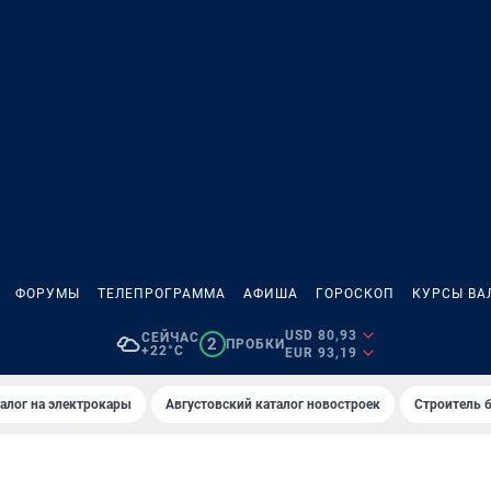
ФОРУМЫ
ТЕЛЕПРОГРАММА
АФИША
ГОРОСКОП
КУРСЫ ВА
USD 80,93
СЕЙЧАС
2
ПРОБКИ
+22°C
EUR 93,19
алог на электрокары
Августовский каталог новостроек
Строитель б