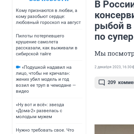
В России
Кому признаются в любви, а
консерви
кому разобьют сердце:
любовный гороскоп на август
рыбой в
по супе
Пилоты потерпевшего
крушение самолета
рассказали, как выживали в
Мы посмотр
сибирской тайге
«Подушкой надавил на
2 декабря 2023, 16:30
лицо, чтобы не кричала»:
жених убил модель и год
209
комме
возил ее труп в чемодане —
видео
«Ну вот и всё»: звезда
«Дома-2» развелась с
молодым мужем
Нужно требовать свое. Что