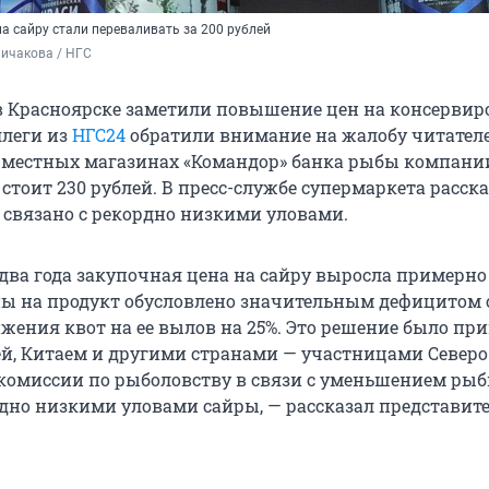
а сайру стали переваливать за 200 рублей
Бичакова / НГС
 в Красноярске заметили повышение цен на консерви
ллеги из
НГС24
обратили внимание на жалобу читател
в местных магазинах «Командор» банка рыбы компани
тоит 230 рублей. В пресс-службе супермаркета расска
связано с рекордно низкими уловами.
два года закупочная цена на сайру выросла примерно 
ы на продукт обусловлено значительным дефицитом 
ижения квот на ее вылов на 25%. Это решение было пр
ей, Китаем и другими странами — участницами Северо
комиссии по рыболовству в связи с уменьшением ры
рдно низкими уловами сайры, — рассказал представит