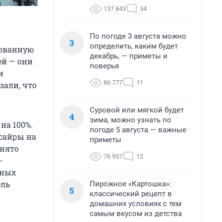
137 843
34
По погоде 3 августа можно
3
определить, каким будет
рованную
декабрь, — приметы и
ей — они
поверья
и
86 777
11
зали, что
Суровой или мягкой будет
4
зима, можно узнать по
на 100%.
погоде 5 августа — важные
сайры на
приметы
инято
76 957
12
-
бных
ель
Пирожное «Картошка»:
5
классический рецепт в
домашних условиях с тем
самым вкусом из детства