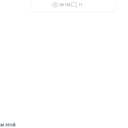
30 152
11
ом этой