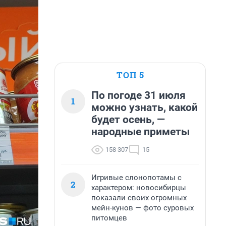
ТОП 5
По погоде 31 июля
1
можно узнать, какой
будет осень, —
народные приметы
158 307
15
Игривые слонопотамы с
2
характером: новосибирцы
показали своих огромных
мейн-кунов — фото суровых
питомцев