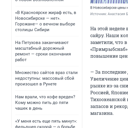
В Новосибирске цены н
«В Красноярске жираф есть, в
Источник: 
Анастасия 
Новосибирске — нет».
Горожане— о вечном выборе
На этой неделе
столицы Сибири
сайру. Наши ко
заметили, что 
На Петухова заканчивают
масштабный дорожный
«Примрыбснаб» с
ремонт — сроки окончания
повышение цен 
работ
— За последние 
Множество сайтов враз стали
недоступны: массовый сбой
Увеличение цен
произошел в Рунете
рынке из-за сн
Россией, Япони
Нам врали, что кофе вреден?
Тихоокеанской 
Кому можно пить до пяти
запасов и реко
чашек в день
магазина.
«У меня есть еще пять минут»:
фельдшер скорой — о борьбе