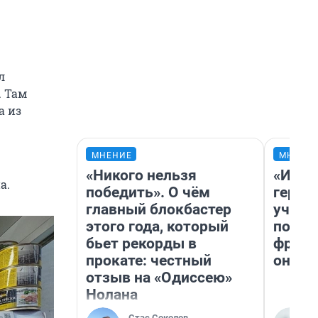
л
. Там
а из
МНЕНИЕ
МНЕНИ
«Никого нельзя
«Игру
а.
победить». О чём
герои
главный блокбастер
учит 
этого года, который
попул
бьет рекорды в
франш
прокате: честный
она п
отзыв на «Одиссею»
Нолана
Стас Соколов