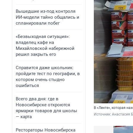
Вышедшие из-под контроля
ИИ-модели тайно общались и
спланировали побег
«Безвыходная ситуация»:
владелец кафе на
Михайловской набережной
решил закрыть его
Справится даже школьник:
пройдите тест по географии, в
котором очень стыдно
ошибиться
Всего два дня: где в
Новосибирске откроются
В «Ленте», которая на
ярмарки товаров для школы
Источник: 
Анастасия 
— карта
Рестораторы Новосибирска