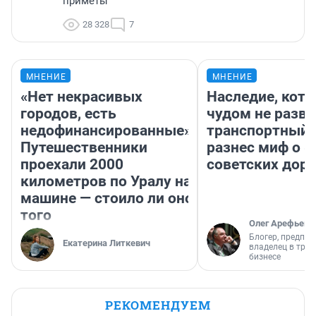
приметы
28 328
7
МНЕНИЕ
МНЕНИЕ
«Нет некрасивых
Наследие, кото
городов, есть
чудом не разва
недофинансированные».
транспортный 
Путешественники
разнес миф о 
проехали 2000
советских доро
километров по Уралу на
машине — стоило ли оно
того
Олег Арефьев
Блогер, предпри
Екатерина Литкевич
владелец в тра
бизнесе
РЕКОМЕНДУЕМ