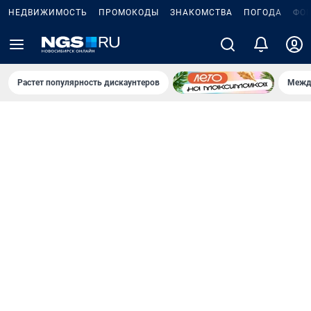
НЕДВИЖИМОСТЬ
ПРОМОКОДЫ
ЗНАКОМСТВА
ПОГОДА
ФО
Растет популярность дискаунтеров
Межд