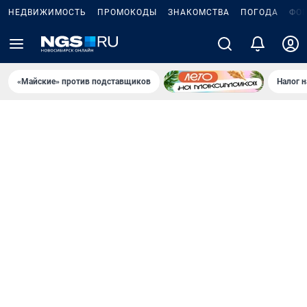
НЕДВИЖИМОСТЬ
ПРОМОКОДЫ
ЗНАКОМСТВА
ПОГОДА
ФО
«Майские» против подставщиков
Налог 