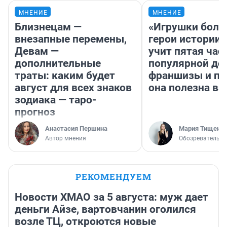
МНЕНИЕ
МНЕНИЕ
Близнецам —
«Игрушки боль
внезапные перемены,
герои истории»
Девам —
учит пятая час
дополнительные
популярной де
траты: каким будет
франшизы и п
август для всех знаков
она полезна в
зодиака — таро-
прогноз
Анастасия Першина
Мария Тищенк
Автор мнения
Обозреватель
РЕКОМЕНДУЕМ
Новости ХМАО за 5 августа: муж дает
деньги Айзе, вартовчанин оголился
возле ТЦ, откроются новые