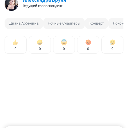
Ведущий корреспондент
Диана Арбенина
Ночные Снайперы
Концерт
Локомот
0
0
0
0
0