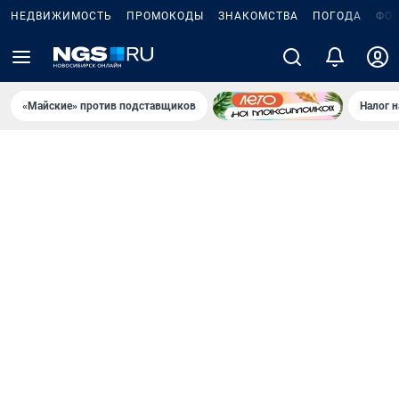
НЕДВИЖИМОСТЬ
ПРОМОКОДЫ
ЗНАКОМСТВА
ПОГОДА
ФО
«Майские» против подставщиков
Налог 