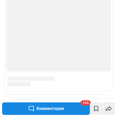
Политика использования cookies
Рекомендательные системы
Пользовательское соглашение сервиса «Подписка без баннерной
рекламы»
© ООО «Интернет Технологии»
160
Комментарии