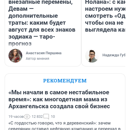
внезапные перемены,
Нолана»: с как
Девам —
настроем нужн
дополнительные
смотреть «Оди
траты: каким будет
чтобы она не
август для всех знаков
выглядела как
зодиака — таро-
прогноз
Анастасия Першина
Надежда Губар
Автор мнения
РЕКОМЕНДУЕМ
«Мы начали в самое нестабильное
время»: как многодетная мама из
Архангельска создала свой бизнес
19 часов
12 832
10
«С гордостью говорю, что я деревенский»: зачем
северянин оставил нефтяную компанию и переехал в