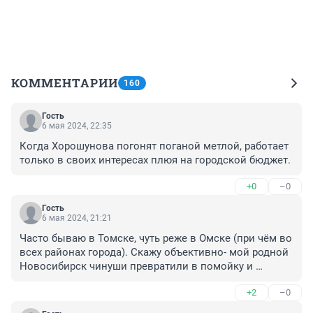
КОММЕНТАРИИ
160
Гость
6 мая 2024, 22:35
Когда Хорошунова погонят поганой метлой, работает 
только в своих интересах плюя на городской бюджет.
+0
–0
Гость
6 мая 2024, 21:21
Часто бываю в Томске, чуть реже в Омске (при чём во 
всех районах города). Скажу объективно- мой родной 
Новосибирск чинуши превратили в помойку и 
захолустье. Негодованию нет предела, от понимания 
+2
–0
того, что ни чего к сожалению не поменяется.