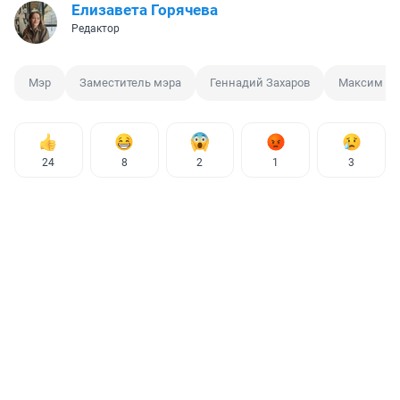
Елизавета Горячева
Редактор
Мэр
Заместитель мэра
Геннадий Захаров
Максим Ку
24
8
2
1
3