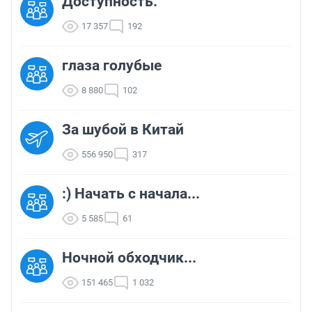
Доступность.
17 357
192
глаза голубые
8 880
102
За шубой в Китай
556 950
317
:) Начать с начала...
5 585
61
Ночной обходчик...
151 465
1 032