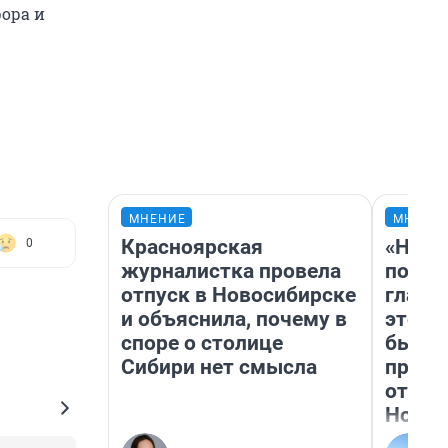
рора и
МНЕНИЕ
МНЕНИ
Красноярская
«Нико
0
журналистка провела
побед
отпуск в Новосибирске
главн
и объяснила, почему в
этого
споре о столице
бьет 
Сибири нет смысла
прока
отзыв
Нолан