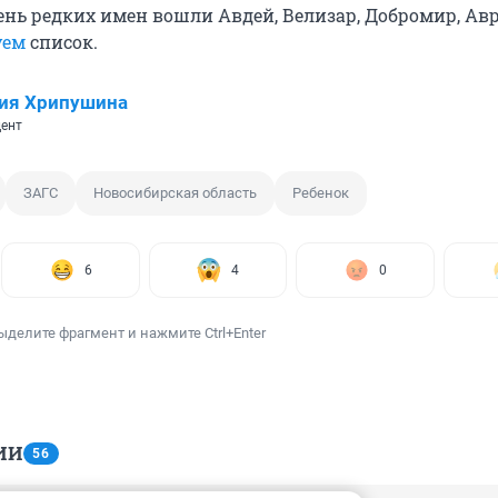
чень редких имен вошли Авдей, Велизар, Добромир, Ав
уем
список.
ия Хрипушина
ент
ЗАГС
Новосибирская область
Ребенок
6
4
0
ыделите фрагмент и нажмите Ctrl+Enter
ИИ
56