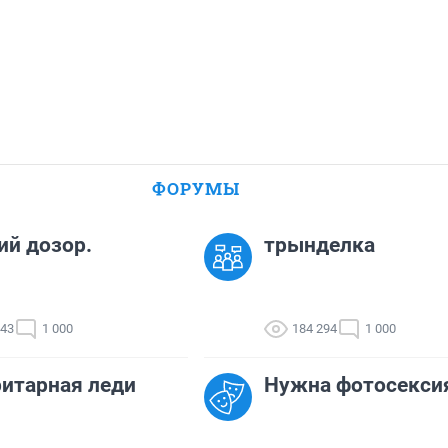
ФОРУМЫ
й дозор.
трынделка
643
1 000
184 294
1 000
итарная леди
Нужна фотосекси