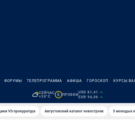
ФОРУМЫ
ТЕЛЕПРОГРАММА
АФИША
ГОРОСКОП
КУРСЫ ВА
USD 81,41
СЕЙЧАС
5
ПРОБКИ
+24°C
EUR 94,06
ики VS прокуратура
Августовский каталог новостроек
5 молодых н