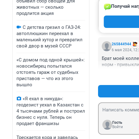
объявил сбор овощей для
Гость
Получай наг
животных — сколько
6 мая 2024, 12
продлится акция
Кармелита, а эт
как в сериале!
С детства грезил о ГАЗ-24:
автоплюшкин переехал в
маленький хутор и превратил
265844944
свой двор в музей СССР
6 мая 2024, 12
Брат моей колле
«С домом под одной крышей»:
норм - привыкли
новосибирец попытался
отстоять гараж от судебных
приставов — что из этого
вышло
«Я ехал в никуда»:
геодезист уехал в Казахстан с
4 тысячами рублей и построил
бизнес с нуля. Теперь он
Гость
продает франшизы
Войти
Трескается кора и завелась