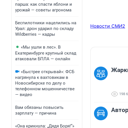
парша: как спасти яблони и
урожай — советы агронома
Беспилотники нацелились на
Новости СМИ2
Урал: дрон ударил по складу
Wildberries — кадры
«Мы ушли в лес». В
Екатеринбурге крупный склад
атаковали БПЛА — онлайн
Жарки
«Быстрее открывай»: ФСБ
нагрянула к вахтовикам в
Новосибирске по делу о
телефонном мошенничестве
198 
— видео
Вам обязаны повысить
Автор
зарплату — причина
«Она крикнула: „Дядя Боря!“»