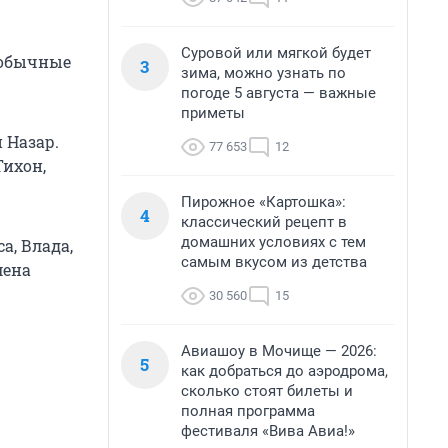
Суровой или мягкой будет
еобычные
3
зима, можно узнать по
погоде 5 августа — важные
приметы
 Назар.
77 653
12
Тихон,
Пирожное «Картошка»:
4
классический рецепт в
домашних условиях с тем
, Влада,
самым вкусом из детства
мена
30 560
15
Авиашоу в Мочище — 2026:
5
как добраться до аэродрома,
сколько стоят билеты и
полная программа
фестиваля «Вива Авиа!»