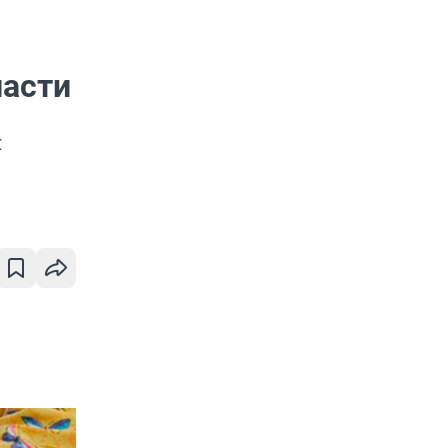
ласти
и