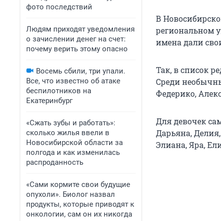
фото последствий
В Новосибирской
Людям приходят уведомления
региональном у
о зачислении денег на счет:
имена дали сво
почему верить этому опасно
Так, в список р
Восемь сбили, три упали.
Все, что известно об атаке
Среди необычны
беспилотников на
Федерико, Алек
Екатеринбург
Для девочек са
«Сжать зубы и работать»:
Дарьяна, Делия
сколько жилья ввели в
Новосибирской области за
Элиана, Яра, Ел
полгода и как изменилась
распроданность
«Сами кормите свои будущие
опухоли». Биолог назвал
продукты, которые приводят к
онкологии, сам он их никогда