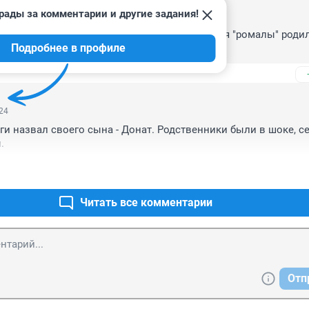
рады за комментарии и другие задания!
:34
о не случайно не у народности именуемой себя "ромалы" родила
Подробнее в профиле
:24
ги назвал своего сына - Донат. Родственники были в шоке, се
.
Читать все комментарии
Отп