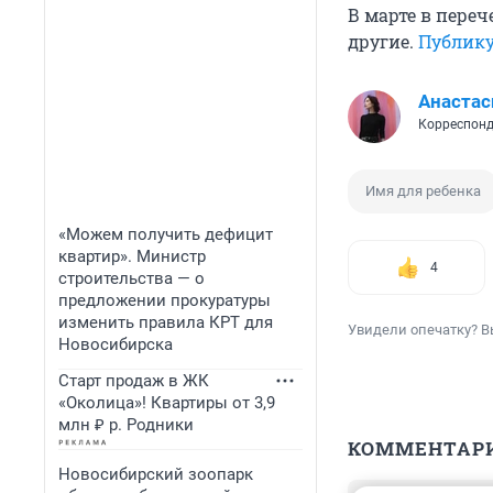
В марте в пере
другие.
Публик
Анастас
Корреспонд
Имя для ребенка
«Можем получить дефицит
квартир». Министр
4
строительства — о
предложении прокуратуры
изменить правила КРТ для
Увидели опечатку? В
Новосибирска
Старт продаж в ЖК
«Околица»! Квартиры от 3,9
млн ₽ р. Родники
КОММЕНТАР
Новосибирский зоопарк