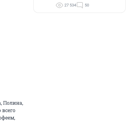
27 534
50
, Полина,
 всего
офеем,