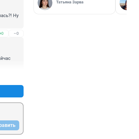
Татьяна Зарва
сь?! Ну 
+0
–0
йчас 
+1
–0
равить