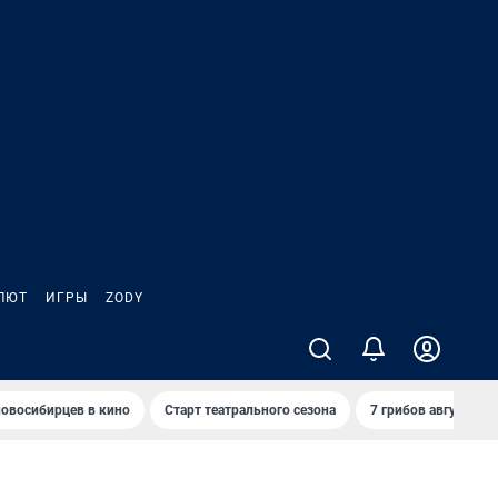
ЛЮТ
ИГРЫ
ZODY
овосибирцев в кино
Старт театрального сезона
7 грибов августа