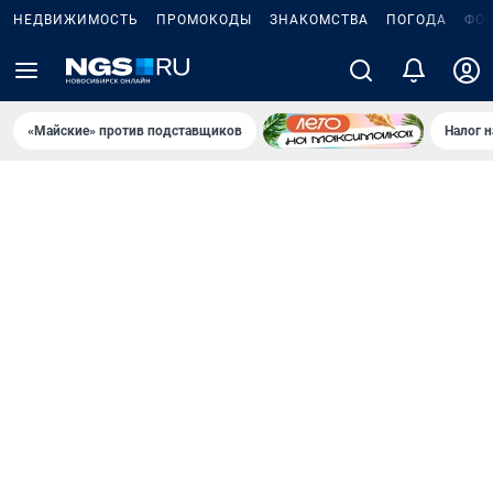
НЕДВИЖИМОСТЬ
ПРОМОКОДЫ
ЗНАКОМСТВА
ПОГОДА
ФО
«Майские» против подставщиков
Налог 