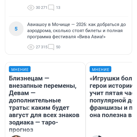
30 271
13
Авиашоу в Мочище — 2026: как добраться до
5
аэродрома, сколько стоят билеты и полная
программа фестиваля «Вива Авиа!»
27 315
50
МНЕНИЕ
МНЕНИЕ
Близнецам —
«Игрушки боль
внезапные перемены,
герои истории»
Девам —
учит пятая час
дополнительные
популярной де
траты: каким будет
франшизы и п
август для всех знаков
она полезна в
зодиака — таро-
прогноз