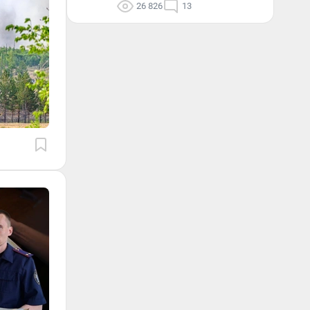
26 826
13