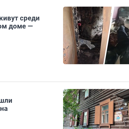
живут среди
ом доме —
ишли
ина