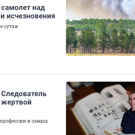
 самолет над
ии исчезновения
е сутки
. Следователь
я жертвой
 профессии и самых