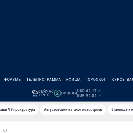
ФОРУМЫ
ТЕЛЕПРОГРАММА
АФИША
ГОРОСКОП
КУРСЫ ВА
USD 82,17
СЕЙЧАС
2
ПРОБКИ
+19°C
EUR 94,84
ики VS прокуратура
Августовский каталог новостроек
5 молодых н
ИТЕТ