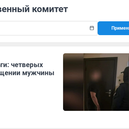
венный комитет
Примен
ги: четверых
ищении мужчины