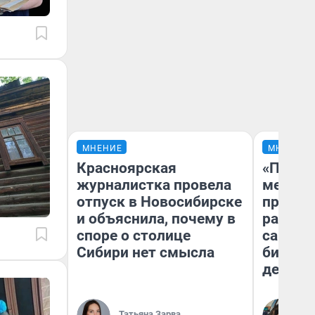
МНЕНИЕ
МНЕНИЕ
Красноярская
«Покуп
журналистка провела
мешке»
отпуск в Новосибирске
предпр
и объяснила, почему в
рассказ
споре о столице
самом 
Сибири нет смысла
бизнес
дешевы
На
Татьяна Зарва