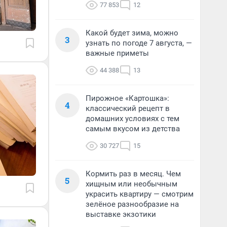
77 853
12
Какой будет зима, можно
3
узнать по погоде 7 августа, —
важные приметы
44 388
13
Пирожное «Картошка»:
4
классический рецепт в
домашних условиях с тем
самым вкусом из детства
30 727
15
Кормить раз в месяц. Чем
5
хищным или необычным
украсить квартиру — смотрим
зелёное разнообразие на
выставке экзотики