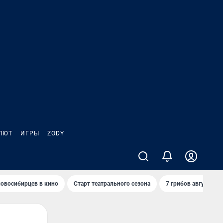
ЛЮТ
ИГРЫ
ZODY
овосибирцев в кино
Старт театрального сезона
7 грибов августа