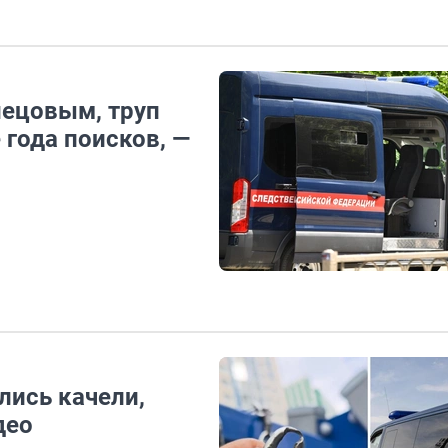
нецовым, труп
 года поисков, —
лись качели,
део