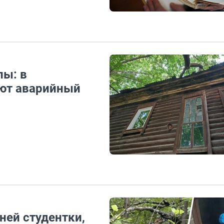
лы: в
яют аварийный
ней студентки,