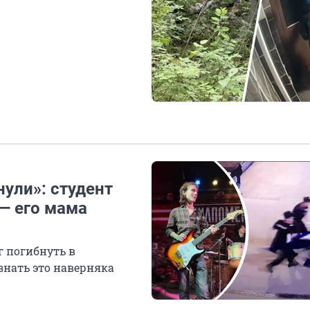
нули»: студент
— его мама
г погибнуть в
 знать это наверняка