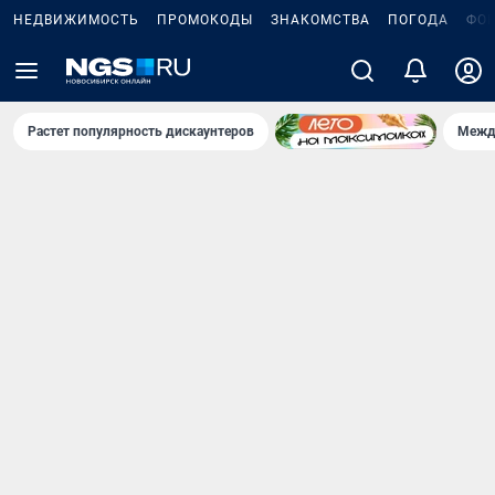
НЕДВИЖИМОСТЬ
ПРОМОКОДЫ
ЗНАКОМСТВА
ПОГОДА
ФО
Растет популярность дискаунтеров
Межд