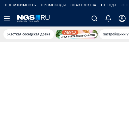
НЕДВИЖИМОСТЬ
ПРОМОКОДЫ
ЗНАКОМСТВА
ПОГОДА
ФО
Жёсткая соседская драка
Застройщики V