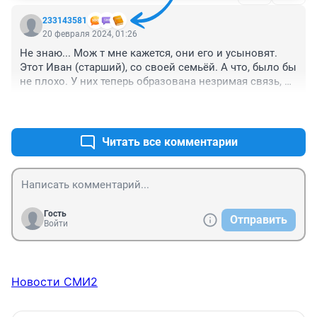
233143581
20 февраля 2024, 01:26
Не знаю... Мож т мне кажется, они его и усыновят. 
Этот Иван (старший), со своей семьёй. А что, было бы 
не плохо. У них теперь образована незримая связь, 
одна добрая душа, нашла другую брошенную душу. Оба 
+0
–1
настрадались эмоционально, а малыш ещё и 
физически (чуть не замёрз заживо).
Читать все комментарии
Гость
Отправить
Войти
Новости СМИ2