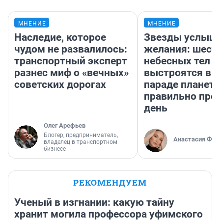
МНЕНИЕ
МНЕНИЕ
Наследие, которое
Звезды услыш
чудом не развалилось:
желания: шест
транспортный эксперт
небесных тел
разнес миф о «вечных»
выстроятся в 
советских дорогах
параде планет 
правильно про
день
Олег Арефьев
Блогер, предприниматель,
Анастасия Фил
владелец в транспортном
бизнесе
РЕКОМЕНДУЕМ
Ученый в изгнании: какую тайну
хранит могила профессора уфимского