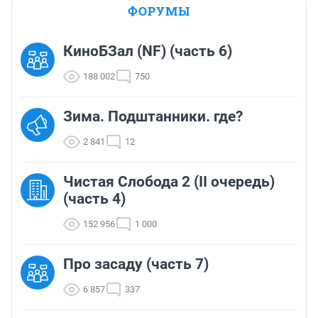
ФОРУМЫ
КиноБЗал (NF) (часть 6)
188 002
750
Зима. Подштанники. где?
2 841
12
Чистая Слобода 2 (II очередь)
(часть 4)
152 956
1 000
Про засаду (часть 7)
6 857
337