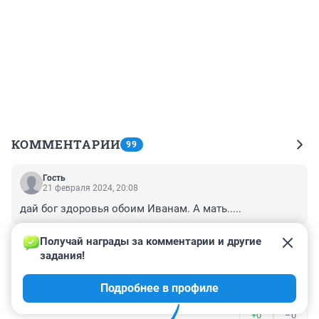
КОММЕНТАРИИ
99
Гость
21 февраля 2024, 20:08
дай бог здоровья обоим Иванам. А мать.....
+0
–0
Получай награды за комментарии и другие 
задания!
Гость
20 февраля 2024, 08:59
Подробнее в профиле
бомжов это твоя фамилия .
+0
–0