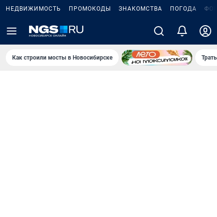
НЕДВИЖИМОСТЬ
ПРОМОКОДЫ
ЗНАКОМСТВА
ПОГОДА
ФО
Как строили мосты в Новосибирске
Траты