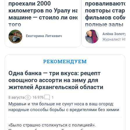
проехали 2000
проваливаются,
километров по Уралу на
повторы стары
машине — стоило ли оно
фильмов соби
того
полные залы
Алёна Золотух
Екатерина Литкевич
Журналист НГС
РЕКОМЕНДУЕМ
Одна банка — три вкуса: рецепт
овощного ассорти на зиму для
жителей Архангельской области
8 августа
16 976
1
Муравьи и тля больше не сунут носа в ваш огород:
народные способы борьбы с вредителями без химии
«Было страшно столкнуться с полицией».