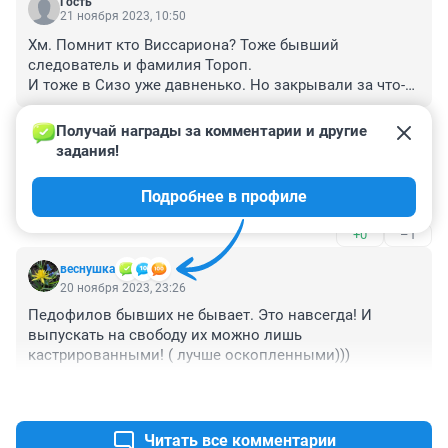
Гость
21 ноября 2023, 10:50
Хм. Помнит кто Виссариона? Тоже бывший 
следователь и фамилия Тороп.

И тоже в Сизо уже давненько. Но закрывали за что-
то другое, типо "создание секты".

+0
–0
В статье не указано имя.

Получай награды за комментарии и другие 
Попытаюсь разобраться дальше..
задания!
Гость
21 ноября 2023, 08:34
Подробнее в профиле
Имеешь яйца-виновен!
+0
–1
веснушка
20 ноября 2023, 23:26
Педофилов бывших не бывает. Это навсегда! И 
выпускать на свободу их можно лишь 
кастрированными! ( лучше оскопленными)))
+2
–0
Читать все комментарии