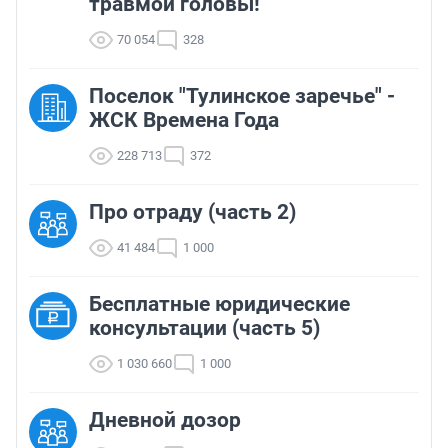
травмой головы!
70 054
328
Поселок "Тулинское заречье" -
ЖСК Времена Года
228 713
372
Про отраду (часть 2)
41 484
1 000
Бесплатные юридические
консультации (часть 5)
1 030 660
1 000
Дневной дозор