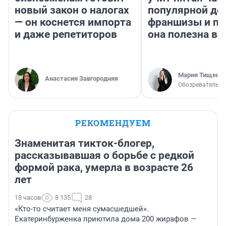
новый закон о налогах
популярной де
— он коснется импорта
франшизы и п
и даже репетиторов
она полезна в
Мария Тищенк
Анастасия Завгородняя
Обозреватель
РЕКОМЕНДУЕМ
Знаменитая тикток-блогер,
рассказывавшая о борьбе с редкой
формой рака, умерла в возрасте 26
лет
18 часов
8 135
28
«Кто-то считает меня сумасшедшей».
Екатеринбурженка приютила дома 200 жирафов —