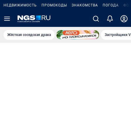
НЕДВИЖИМОСТЬ
ПРОМОКОДЫ
ЗНАКОМСТВА
ПОГОДА
ФО
Жёсткая соседская драка
Застройщики V