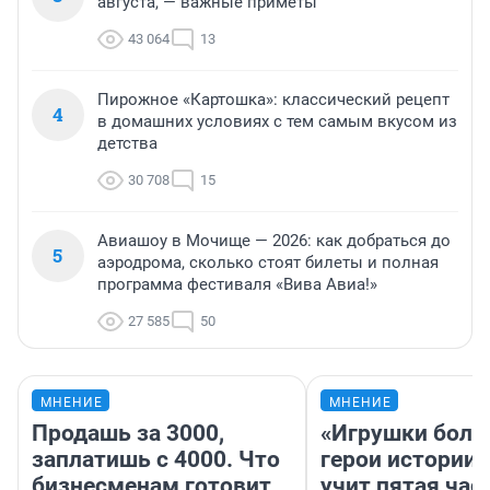
августа, — важные приметы
43 064
13
Пирожное «Картошка»: классический рецепт
4
в домашних условиях с тем самым вкусом из
детства
30 708
15
Авиашоу в Мочище — 2026: как добраться до
5
аэродрома, сколько стоят билеты и полная
программа фестиваля «Вива Авиа!»
27 585
50
МНЕНИЕ
МНЕНИЕ
Продашь за 3000,
«Игрушки боль
заплатишь с 4000. Что
герои истории»
бизнесменам готовит
учит пятая час